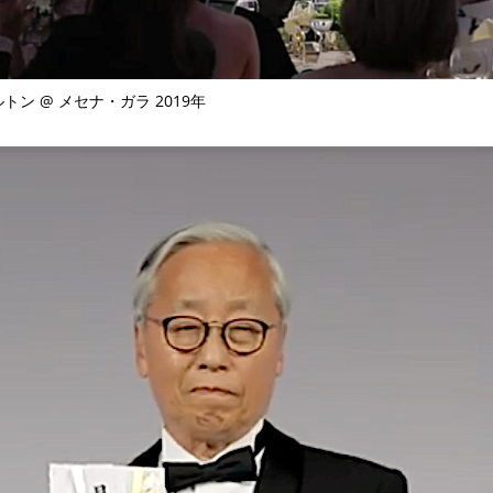
TAGS
PEOPLE
RANKING
ン @ メセナ・ガラ 2019年
ULTURAL ESSAYS
POP CULTURE
JP-SOCIETY
POLITICS
REV