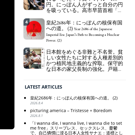
円。にっぽん人がずっと自分の円
self-pity: destruction as a guidepost.
を吸っている。高市早苗首相「円
安で外為特会ホクホク」 為替メリ
ットを強調
4
皇紀2686年：にっぽんの核保有国
Finance Minister KATAYAMA
への道。 (2)
Satsuki should be fired immediately! Today: 1 US$ =
Year 2686 of the Japanese
163 Yen. The Japanese Have Long Been Draining
Imperial Era: Japan’s Path to Becoming a Nuclear
Their Own Yen. Prime Minister TAKAICHI
Power. (2)
Sanae: "The weak Yen makes the Foreign Exchange
5
Fund Special Account happy" - Emphasising the
日本館をめぐる非難と不名誉。貧
benefits of the exchange rate
しい女性たちに対する人種差別的
かつ植民地主義的な搾取。保守的
な日本の家父長制の強化。戸籍制
度の強化。差別的な血統思想の強
化。
Criticism and disgrace surrounding the
LATEST ARTICLES
Japan Pavilion. Racist and colonial exploitation of
poor women. Strengthening of conservative
皇紀2686年：にっぽんの核保有国への道。 (2)
Japanese patriarchy. Strengthening of the family
2026.8.4
registration system. Reinforcement of
discriminatory bloodline ideology.
picturing america – Tristesse + Boredom
2026.8.1
「I wanna die, I wanna live, I wanna die to set
me free」スリープレス、セックスレス、憂鬱
で、自己憐憫に浸る日本人女性サナエ：道標とし