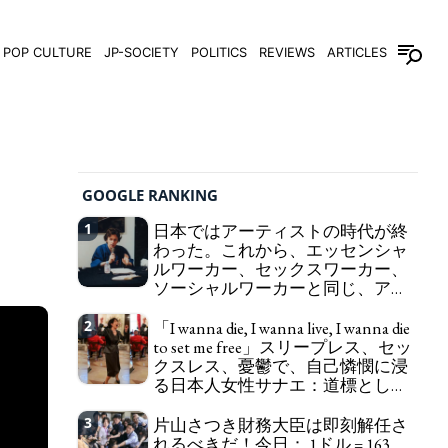
POP CULTURE
JP-SOCIETY
POLITICS
REVIEWS
ARTICLES
GOOGLE RANKING
1
日本ではアーティストの時代が終
わった。これから、エッセンシャ
ルワーカー、セックスワーカー、
ソーシャルワーカーと同じ、アー
トワーカーになる。
We have to change
2
「I wanna die, I wanna live, I wanna die
in Japan the word "artist" into the word "Art
to set me free」スリープレス、セッ
Worker" (similar to "Essential Worker", "Sex Worker"
クスレス、憂鬱で、自己憐憫に浸
or "Social Worker")
る日本人女性サナエ：道標として
の破壊。
"I wanna die, I wanna live, I wanna
3
片山さつき財務大臣は即刻解任さ
die to set me free" - Sanae, a Japanese woman who
れるべきだ！今日： 1ドル = 163
is sleepless, sexless, depressive and wallowing in