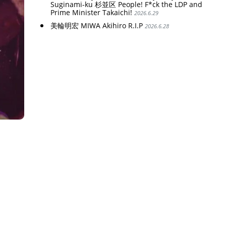
Suginami-ku 杉並区 People! F*ck the LDP and
Prime Minister Takaichi!
2026.6.29
美輪明宏 MIWA Akihiro R.I.P
2026.6.28