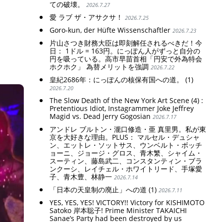
ての破壊。
2026.7.27
愛 ラブ ザ・アサクサ！
2026.7.25
Goro-kun, der Hüfte Wissenschaftler
2026.7.23
片山さつき財務大臣は即刻解任されるべきだ！今
日： 1ドル = 163円。にっぽん人がずっと自分の
円を吸っている。高市早苗首相「円安で外為特会
ホクホク」 為替メリットを強調
2026.7.22
皇紀2686年：にっぽんの核保有国への道。 (1)
2026.7.20
The Slow Death of the New York Art Scene (4) :
Pretentious Idiot, Instagrammer Joke Jeffrey
Magid vs. Dead Jerry Gogosian
2026.7.17
アンドレ ブルトン・瀧口修造・亜 真里男。私が東
京を大好きな理由。PLUS： マルセル・デュシャ
ン、エットレ・ソットサス、ウンベルト・ボッチ
ョーニ、ジョージ・グロス、青木繁、シャイム・
スーティン、藤島武二、コンスタンティン・ブラ
ンクーシ、レイチェル・ホワイトリード、手塚愛
子、青木豊、林静一
2026.7.14
「日本の天皇制の廃止」への道 (1)
2026.7.11
YES, YES, YES! VICTORY!! Victory for KISHIMOTO
Satoko 岸本聡子! Prime Minister TAKAICHI
Sanae’s Party had been destroyed by us