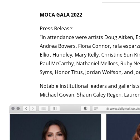
MOCA GALA 2022
Press Release:
“In attendance were artists Doug Aitken, Ed
Andrea Bowers, Fiona Connor, rafa esparza,
Elliot Hundley, Mary Kelly, Christine Sun K
Paul McCarthy, Nathaniel Mellors, Ruby Ner
Syms, Honor Titus, Jordan Wolfson, and J
Notable institutional leaders and galleris
Michael Govan, Shaun Caley Regen, Lauren