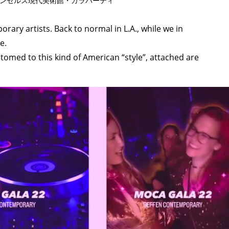
サンゼルス現代美術館・ガラパーティ
ary artists. Back to normal in L.A., while we in
e.
omed to this kind of American “style”, attached are