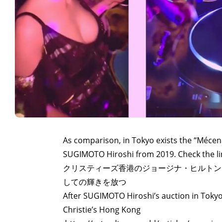
As comparison, in Tokyo exists the “Mécenat
SUGIMOTO Hiroshi from 2019. Check the li
クリスティーズ香港のジョージナ・ヒルトン
しての輝きを放つ
After SUGIMOTO Hiroshi’s auction in Tokyo,
Christie’s Hong Kong