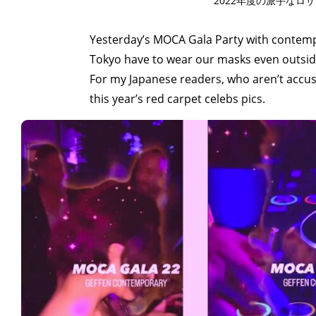
2022年度の派手なロ
Yesterday’s MOCA Gala Party with contempor
Tokyo have to wear our masks even outsid
For my Japanese readers, who aren’t accust
this year’s red carpet celebs pics.