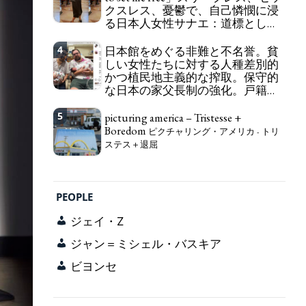
クスレス、憂鬱で、自己憐憫に浸
163 Yen. The Japanese Have Long Been Draining
る日本人女性サナエ：道標として
Their Own Yen. Prime Minister TAKAICHI
の破壊。
Sanae: "The weak Yen makes the Foreign Exchange
"I wanna die, I wanna live, I wanna
4
Fund Special Account happy" - Emphasising the
日本館をめぐる非難と不名誉。貧
die to set me free" - Sanae, a Japanese woman who
benefits of the exchange rate
しい女性たちに対する人種差別的
is sleepless, sexless, depressive and wallowing in
かつ植民地主義的な搾取。保守的
self-pity: destruction as a guidepost.
な日本の家父長制の強化。戸籍制
度の強化。差別的な血統思想の強
化。
5
picturing america – Tristesse +
Criticism and disgrace surrounding the
Boredom
Japan Pavilion. Racist and colonial exploitation of
ピクチャリング・アメリカ - トリ
poor women. Strengthening of conservative
ステス＋退屈
Japanese patriarchy. Strengthening of the family
registration system. Reinforcement of
discriminatory bloodline ideology.
PEOPLE
ジェイ・Z
ジャン＝ミシェル・バスキア
ビヨンセ