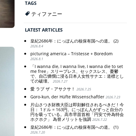
TAGS
ティファニー
LATEST ARTICLES
皇紀2686年：にっぽんの核保有国への道。 (2)
2026.8.4
picturing america – Tristesse + Boredom
2026.8.1
「I wanna die, I wanna live, I wanna die to set
me free」スリープレス、セックスレス、憂鬱
で、自己憐憫に浸る日本人女性サナエ：道標とし
ての破壊。
2026.7.27
愛 ラブ ザ・アサクサ！
2026.7.25
Goro-kun, der Hüfte Wissenschaftler
2026.7.23
片山さつき財務大臣は即刻解任されるべきだ！今
日： 1ドル = 163円。にっぽん人がずっと自分の
円を吸っている。高市早苗首相「円安で外為特会
ホクホク」 為替メリットを強調
2026.7.22
皇紀2686年：にっぽんの核保有国への道。 (1)
2026.7.20