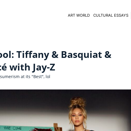
ART WORLD
CULTURAL ESSAYS
ol: Tiffany & Basquiat &
é with Jay-Z
umerism at its "Best", lol