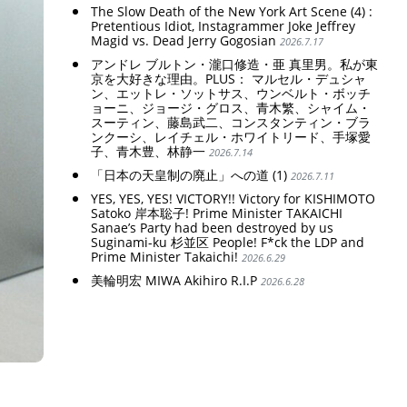
The Slow Death of the New York Art Scene (4) :
Pretentious Idiot, Instagrammer Joke Jeffrey
Magid vs. Dead Jerry Gogosian
2026.7.17
アンドレ ブルトン・瀧口修造・亜 真里男。私が東
京を大好きな理由。PLUS： マルセル・デュシャ
ン、エットレ・ソットサス、ウンベルト・ボッチ
ョーニ、ジョージ・グロス、青木繁、シャイム・
スーティン、藤島武二、コンスタンティン・ブラ
ンクーシ、レイチェル・ホワイトリード、手塚愛
子、青木豊、林静一
2026.7.14
「日本の天皇制の廃止」への道 (1)
2026.7.11
YES, YES, YES! VICTORY!! Victory for KISHIMOTO
Satoko 岸本聡子! Prime Minister TAKAICHI
Sanae’s Party had been destroyed by us
Suginami-ku 杉並区 People! F*ck the LDP and
Prime Minister Takaichi!
2026.6.29
美輪明宏 MIWA Akihiro R.I.P
2026.6.28