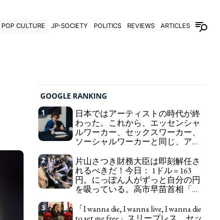
POP CULTURE
JP-SOCIETY
POLITICS
REVIEWS
ARTICLES
GOOGLE RANKING
1
日本ではアーティストの時代が終
わった。これから、エッセンシャ
ルワーカー、セックスワーカー、
ソーシャルワーカーと同じ、アー
トワーカーになる。
We have to change
2
片山さつき財務大臣は即刻解任さ
in Japan the word "artist" into the word "Art
れるべきだ！今日： 1ドル = 163
Worker" (similar to "Essential Worker", "Sex Worker"
円。にっぽん人がずっと自分の円
or "Social Worker")
を吸っている。高市早苗首相「円
安で外為特会ホクホク」 為替メリ
ットを強調
3
「I wanna die, I wanna live, I wanna die
Finance Minister KATAYAMA
to set me free」スリープレス、セッ
Satsuki should be fired immediately! Today: 1 US$ =