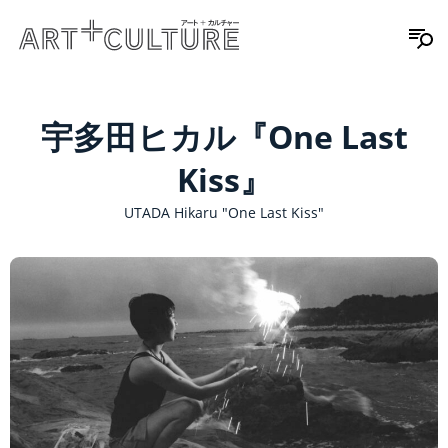
宇多田ヒカル『One Last
Kiss』
UTADA Hikaru "One Last Kiss"