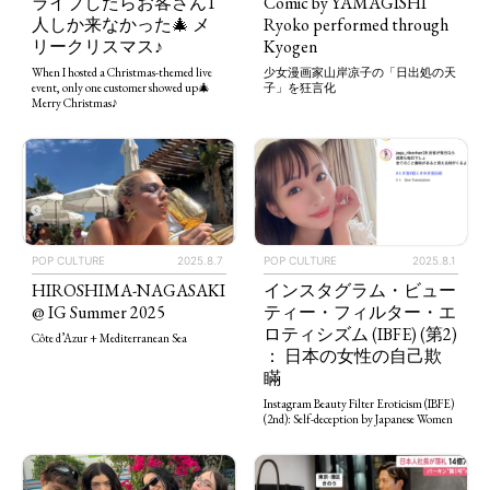
ライブしたらお客さん1
Comic by YAMAGISHI
人しか来なかった🎄 メ
Ryoko performed through
リークリスマス♪
Kyogen
When I hosted a Christmas-themed live
少女漫画家山岸凉子の「日出処の天
event, only one customer showed up🎄
子」を狂言化
Merry Christmas♪
POP CULTURE
2025.8.7
POP CULTURE
2025.8.1
HIROSHIMA-NAGASAKI
インスタグラム・ビュー
@ IG Summer 2025
ティー・フィルター・エ
ロティシズム (IBFE) (第2)
Côte d’Azur + Mediterranean Sea
： 日本の女性の自己欺
瞞
Instagram Beauty Filter Eroticism (IBFE)
(2nd): Self-deception by Japanese Women