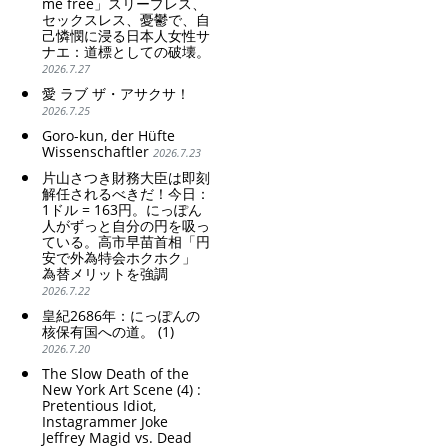
me free」スリープレス、
TAKAICHI Sanae: "The
セックスレス、憂鬱で、自
weak Yen makes the
己憐憫に浸る日本人女性サ
Foreign Exchange Fund
ナエ：道標としての破壊。
Special Account happy" -
2026.7.27
Emphasising the benefits
of the exchange rate
愛 ラブ ザ・アサクサ！
2026.7.25
Goro-kun, der Hüfte
Wissenschaftler
2026.7.23
片山さつき財務大臣は即刻
解任されるべきだ！今日：
1ドル = 163円。にっぽん
人がずっと自分の円を吸っ
ている。高市早苗首相「円
安で外為特会ホクホク」
為替メリットを強調
2026.7.22
皇紀2686年：にっぽんの
核保有国への道。 (1)
2026.7.20
The Slow Death of the
New York Art Scene (4) :
Pretentious Idiot,
Instagrammer Joke
Jeffrey Magid vs. Dead