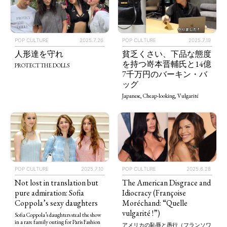
POP CULTURE
2025.7.26
POP CULTURE
2025.7.19
人形達を守れ
貧乏くさい、下品な態度
を持つ嵜本晋輔氏と14億
PROTECT THE DOLLS
7千万円のバーキン・バ
ッグ
Japanese, Cheap-looking, Vulgarité
POP CULTURE
2025.7.10
POP CULTURE
2025.6.28
Not lost in translation but
The American Disgrace and
pure admiration: Sofia
Idiocracy (Françoise
Coppola’s sexy daughters
Moréchand: “Quelle
vulgarité !”)
Sofia Coppola’s daughters steal the show
in a rare family outing for Paris Fashion
アメリカの恥辱と愚行（フランソワ