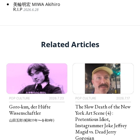
美輪明宏 MIWA Akihiro
R.I.P
2026.6.28
Related Articles
POP CULTURE
2026.7.23
POP CULTURE
2026.7.17
Goro-kun, der Hüfte
The Slow Death of the New
Wissenschaftler
York Art Scene (4) :
Pretentious Idiot,
山田五郎 (昭和33年〜令和8年)
Instagrammer Joke Jeffrey
Magid vs. Dead Jerry
Gogosian