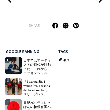
SHARE
ART WORLD
CULTURAL ESSAYS
POP CULTURE
JP-SOCIETY
POLITICS
REVIEWS
ARTICLES
GOOGLE RANKING
TAGS
1
日本ではアーティ
キス
ストの時代が終わ
った。これから、
エッセンシャルワ
ーカー、セックス
2
ワーカー、ソーシ
「I wanna die, I
ャルワーカーと同
wanna live, I wanna
じ、アートワーカ
die to set me free」
ーになる。
スリープレス、セ
We have
ックスレス、憂鬱
to change in Japan the
3
で、自己憐憫に浸
皇紀2686年：にっ
word "artist" into the
る日本人女性サナ
ぽんの核保有国へ
word "Art Worker"