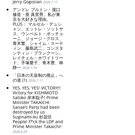
Jerry Gogosian
2026.7.17
アンドレ ブルトン・瀧口
修造・亜 真里男。私が東
京を大好きな理由。
PLUS： マルセル・デュシ
ャン、エットレ・ソットサ
ス、ウンベルト・ボッチョ
ーニ、ジョージ・グロス、
青木繁、シャイム・スーテ
ィン、藤島武二、コンスタ
ンティン・ブランクーシ、
レイチェル・ホワイトリー
ド、手塚愛子、青木豊、林
静一
2026.7.14
「日本の天皇制の廃止」へ
の道 (1)
2026.7.11
YES, YES, YES! VICTORY!!
Victory for KISHIMOTO
Satoko 岸本聡子! Prime
Minister TAKAICHI
Sanae’s Party had been
destroyed by us
Suginami-ku 杉並区
People! F*ck the LDP and
Prime Minister Takaichi!
2026.6.29