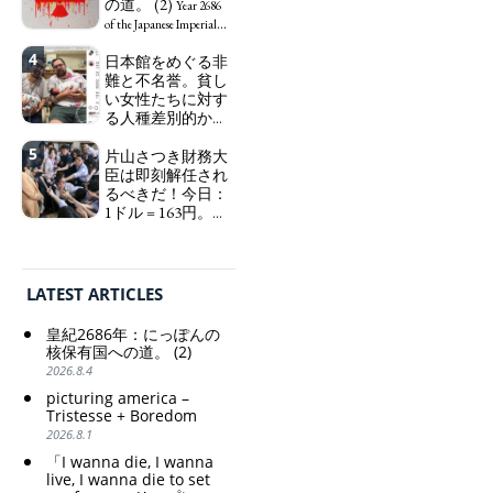
エ：道標としての
の道。 (2)
(similar to "Essential
Year 2686
破壊。
Worker", "Sex Worker" or
"I wanna die, I
of the Japanese Imperial
"Social Worker")
wanna live, I wanna die to
Era: Japan’s Path to
4
日本館をめぐる非
set me free" - Sanae, a
Becoming a Nuclear
難と不名誉。貧し
Japanese woman who is
Power. (2)
い女性たちに対す
sleepless, sexless, depressive
る人種差別的かつ
and wallowing in self-
植民地主義的な搾
pity: destruction as a
5
取。保守的な日本
片山さつき財務大
guidepost.
の家父長制の強
臣は即刻解任され
化。戸籍制度の強
るべきだ！今日：
化。差別的な血統
1ドル = 163円。に
思想の強化。
っぽん人がずっと
自分の円を吸って
Criticism and disgrace
いる。高市早苗首
surrounding the Japan
相「円安で外為特
Pavilion. Racist and
LATEST ARTICLES
会ホクホク」 為
colonial exploitation of
替メリットを強調
poor women.
皇紀2686年：にっぽんの
Strengthening of
Finance Minister
核保有国への道。 (2)
conservative Japanese
KATAYAMA Satsuki
2026.8.4
patriarchy. Strengthening
should be fired
picturing america –
of the family registration
immediately! Today: 1
Tristesse + Boredom
system. Reinforcement of
US$ = 163 Yen. The
2026.8.1
discriminatory bloodline
Japanese Have Long Been
ideology.
Draining Their Own Yen.
「I wanna die, I wanna
Prime Minister
live, I wanna die to set