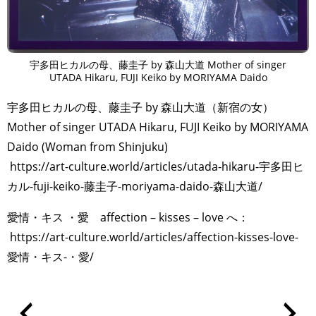
宇多田ヒカルの母、藤圭子 by 森山大道 Mother of singer
UTADA Hikaru, FUJI Keiko by MORIYAMA Daido
宇多田ヒカルの母、藤圭子 by 森山大道（新宿の女）
Mother of singer UTADA Hikaru, FUJI Keiko by MORIYAMA
Daido (Woman from Shinjuku)
https://art-culture.world/articles/utada-hikaru-宇多田ヒ
カル-fuji-keiko-藤圭子-moriyama-daido-森山大道/
愛情・キス ・愛 affection – kisses – love へ：
https://art-culture.world/articles/affection-kisses-love-
愛情・キス-・愛/
TAGS
PEOPLE
RANKING