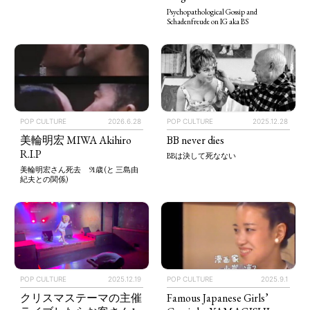
Psychopathological Gossip and
Schadenfreude on IG aka BS
POP CULTURE
2025.12.28
POP CULTURE
2026.6.28
BB never dies
美輪明宏 MIWA Akihiro
R.I.P
BBは決して死なない
美輪明宏さん死去 91歳 (と 三島由
紀夫との関係)
POP CULTURE
2025.12.19
POP CULTURE
2025.9.1
クリスマステーマの主催
Famous Japanese Girls’