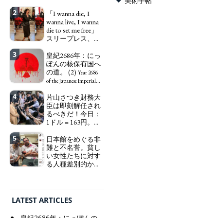
美術手帖
ーカー、セックス
2
ワーカー、ソーシ
「I wanna die, I
ャルワーカーと同
wanna live, I wanna
じ、アートワーカ
die to set me free」
ーになる。
スリープレス、セ
We have
ックスレス、憂鬱
to change in Japan the
3
で、自己憐憫に浸
皇紀2686年：にっ
word "artist" into the
る日本人女性サナ
ぽんの核保有国へ
word "Art Worker"
エ：道標としての
の道。 (2)
(similar to "Essential
Year 2686
破壊。
Worker", "Sex Worker" or
"I wanna die, I
of the Japanese Imperial
"Social Worker")
wanna live, I wanna die to
Era: Japan’s Path to
4
片山さつき財務大
set me free" - Sanae, a
Becoming a Nuclear
臣は即刻解任され
Japanese woman who is
Power. (2)
るべきだ！今日：
sleepless, sexless, depressive
1ドル = 163円。に
and wallowing in self-
っぽん人がずっと
pity: destruction as a
5
自分の円を吸って
日本館をめぐる非
guidepost.
いる。高市早苗首
難と不名誉。貧し
相「円安で外為特
い女性たちに対す
会ホクホク」 為
る人種差別的かつ
替メリットを強調
植民地主義的な搾
取。保守的な日本
Finance Minister
の家父長制の強
KATAYAMA Satsuki
化。戸籍制度の強
should be fired
LATEST ARTICLES
化。差別的な血統
immediately! Today: 1
思想の強化。
US$ = 163 Yen. The
皇紀2686年：にっぽんの