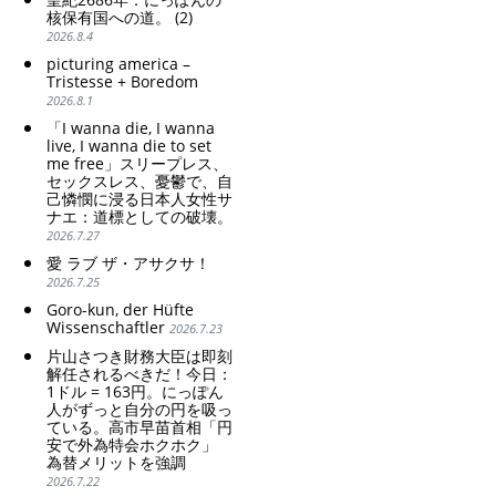
Japanese Have Long Been
Criticism and disgrace
核保有国への道。 (2)
Draining Their Own Yen.
surrounding the Japan
2026.8.4
Prime Minister
Pavilion. Racist and
picturing america –
TAKAICHI Sanae: "The
colonial exploitation of
Tristesse + Boredom
weak Yen makes the
poor women.
2026.8.1
Foreign Exchange Fund
Strengthening of
Special Account happy" -
conservative Japanese
「I wanna die, I wanna
Emphasising the benefits
patriarchy. Strengthening
live, I wanna die to set
of the exchange rate
me free」スリープレス、
of the family registration
セックスレス、憂鬱で、自
system. Reinforcement of
己憐憫に浸る日本人女性サ
discriminatory bloodline
ナエ：道標としての破壊。
ideology.
2026.7.27
愛 ラブ ザ・アサクサ！
2026.7.25
Goro-kun, der Hüfte
Wissenschaftler
2026.7.23
片山さつき財務大臣は即刻
解任されるべきだ！今日：
1ドル = 163円。にっぽん
人がずっと自分の円を吸っ
ている。高市早苗首相「円
安で外為特会ホクホク」
為替メリットを強調
2026.7.22