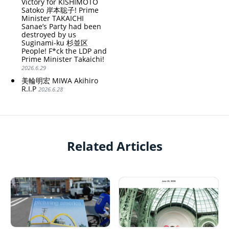
Victory for KISHIMOTO
Satoko 岸本聡子! Prime
Minister TAKAICHI
Sanae’s Party had been
destroyed by us
Suginami-ku 杉並区
People! F*ck the LDP and
Prime Minister Takaichi!
2026.6.29
美輪明宏 MIWA Akihiro
R.I.P
2026.6.28
Related Articles