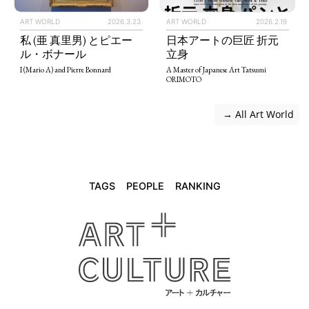
ART WORLD
2026.3.23
ART WORLD
2026.2.19
私 (亜 真里男) とピエー
日本アートの巨匠 折元
ル・ボナール
立身
I (Mario A) and Pierre Bonnard
A Master of Japanese Art Tatsumi
ORIMOTO
 → All Art World
TAGS
PEOPLE
RANKING