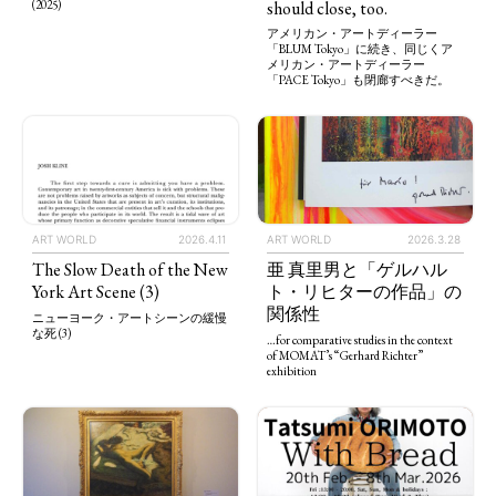
should close, too.
(2025)
アメリカン・アートディーラー
「BLUM Tokyo」に続き、同じくア
メリカン・アートディーラー
「PACE Tokyo」も閉廊すべきだ。
ART WORLD
2026.4.11
ART WORLD
2026.3.28
The Slow Death of the New
亜 真里男と「ゲルハル
York Art Scene (3)
ト・リヒターの作品」の
関係性
ニューヨーク・アートシーンの緩慢
な死 (3)
…for comparative studies in the context
of MOMAT’s “Gerhard Richter”
exhibition