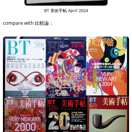
TAGS
PEOPLE
RANKING
BT 美術手帖 April 2024
compare with 比較論：
ART WORLD
CULTURAL ESSAYS
POP CULTURE
JP-SOCIETY
POLITICS
REVIEWS
ARTICLES