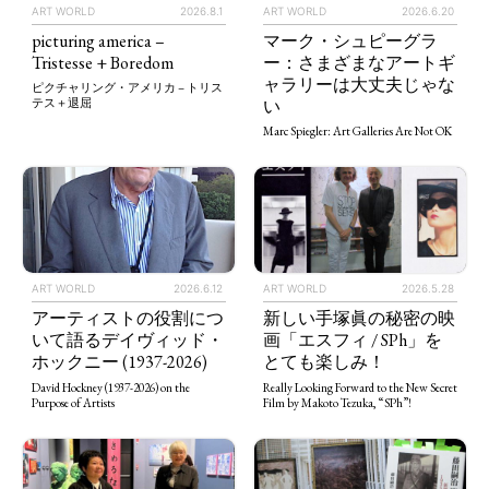
ART WORLD
2026.8.1
ART WORLD
2026.6.20
picturing america –
マーク・シュピーグラ
Tristesse + Boredom
ー：さまざまなアートギ
ャラリーは大丈夫じゃな
ピクチャリング・アメリカ – トリス
い
テス＋退屈
Marc Spiegler: Art Galleries Are Not OK
ART WORLD
2026.5.28
ART WORLD
2026.6.12
新しい手塚眞の秘密の映
アーティストの役割につ
画「エスフィ / SPh」を
いて語るデイヴィッド・
とても楽しみ！
ホックニー (1937-2026)
Really Looking Forward to the New Secret
David Hockney (1937-2026) on the
Film by Makoto Tezuka, “SPh”!
Purpose of Artists