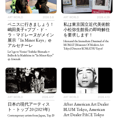
ART WORLD
2026.5.6
ART WORLD
2026.4.29
ベニスに行きましょう！
私は東京国立近代美術館
嶋田美子+ブブ・ド・
小松弥生館長の即時解任
ラ・マドレーヌがメイン
を要求します！
展示「In Minor Keys」@
I demand the Immediate Dismissal of the
アルセナーレ
MOMAT (Museum Of Modern Art
Tokyo) Director KOMATSU Yayoi!
Let’s go to Venice! Yoshiko Shimada +
BuBu de la Madeleine in “In Minor Keys”
@ Arsenale
ART WORLD
2026.4.13
ART WORLD
2026.4.17
After American Art Dealer
日本の現代アーティス
BLUM Tokyo, American
ト・トップ 20 (2025年)
Art Dealer PACE Tokyo
Contemporary artists from Japan, Top 20