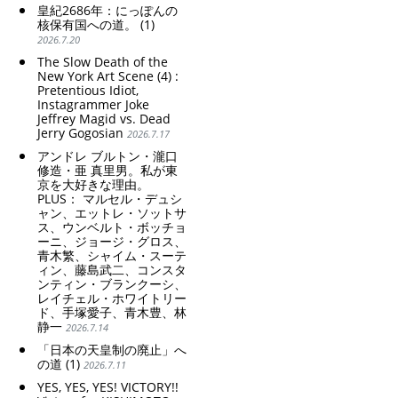
皇紀2686年：にっぽんの
核保有国への道。 (1)
2026.7.20
The Slow Death of the
New York Art Scene (4) :
Pretentious Idiot,
Instagrammer Joke
Jeffrey Magid vs. Dead
Jerry Gogosian
2026.7.17
アンドレ ブルトン・瀧口
修造・亜 真里男。私が東
京を大好きな理由。
PLUS： マルセル・デュシ
ャン、エットレ・ソットサ
ス、ウンベルト・ボッチョ
ーニ、ジョージ・グロス、
青木繁、シャイム・スーテ
ィン、藤島武二、コンスタ
ンティン・ブランクーシ、
レイチェル・ホワイトリー
ド、手塚愛子、青木豊、林
静一
2026.7.14
「日本の天皇制の廃止」へ
の道 (1)
2026.7.11
YES, YES, YES! VICTORY!!