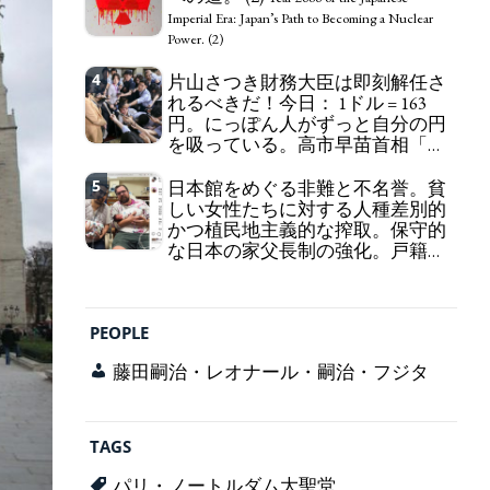
self-pity: destruction as a guidepost.
Imperial Era: Japan’s Path to Becoming a Nuclear
Power. (2)
4
片山さつき財務大臣は即刻解任さ
れるべきだ！今日： 1ドル = 163
円。にっぽん人がずっと自分の円
を吸っている。高市早苗首相「円
安で外為特会ホクホク」 為替メリ
ットを強調
5
日本館をめぐる非難と不名誉。貧
Finance Minister KATAYAMA
しい女性たちに対する人種差別的
Satsuki should be fired immediately! Today: 1 US$ =
かつ植民地主義的な搾取。保守的
163 Yen. The Japanese Have Long Been Draining
な日本の家父長制の強化。戸籍制
Their Own Yen. Prime Minister TAKAICHI
度の強化。差別的な血統思想の強
Sanae: "The weak Yen makes the Foreign Exchange
化。
Fund Special Account happy" - Emphasising the
Criticism and disgrace surrounding the
benefits of the exchange rate
Japan Pavilion. Racist and colonial exploitation of
PEOPLE
poor women. Strengthening of conservative
Japanese patriarchy. Strengthening of the family
藤田嗣治・レオナール・嗣治・フジタ
registration system. Reinforcement of
discriminatory bloodline ideology.
TAGS
パリ・ノートルダム大聖堂