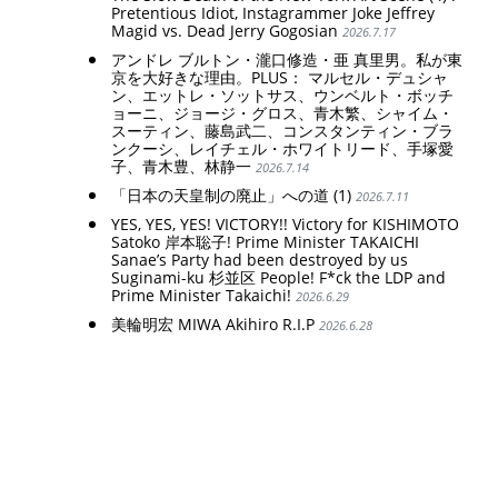
Pretentious Idiot, Instagrammer Joke Jeffrey
Magid vs. Dead Jerry Gogosian
2026.7.17
アンドレ ブルトン・瀧口修造・亜 真里男。私が東
京を大好きな理由。PLUS： マルセル・デュシャ
ン、エットレ・ソットサス、ウンベルト・ボッチ
ョーニ、ジョージ・グロス、青木繁、シャイム・
スーティン、藤島武二、コンスタンティン・ブラ
ンクーシ、レイチェル・ホワイトリード、手塚愛
子、青木豊、林静一
2026.7.14
「日本の天皇制の廃止」への道 (1)
2026.7.11
YES, YES, YES! VICTORY!! Victory for KISHIMOTO
Satoko 岸本聡子! Prime Minister TAKAICHI
Sanae’s Party had been destroyed by us
Suginami-ku 杉並区 People! F*ck the LDP and
Prime Minister Takaichi!
2026.6.29
美輪明宏 MIWA Akihiro R.I.P
2026.6.28