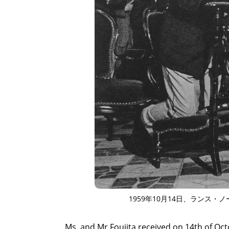
ART WORLD
C
1959年10月14日、ランス
Ms. and Mr.Foujita received on 14th of Oct