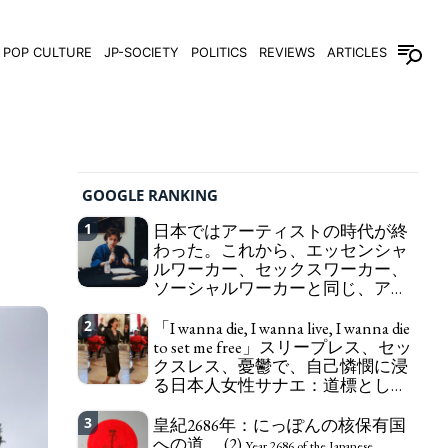
POP CULTURE
JP-SOCIETY
POLITICS
REVIEWS
ARTICLES
GOOGLE RANKING
1
日本ではアーティストの時代が終
わった。これから、エッセンシャ
ルワーカー、セックスワーカー、
ソーシャルワーカーと同じ、アー
トワーカーになる。
We have to change
2
「I wanna die, I wanna live, I wanna die
in Japan the word "artist" into the word "Art
to set me free」スリープレス、セッ
Worker" (similar to "Essential Worker", "Sex Worker"
クスレス、憂鬱で、自己憐憫に浸
or "Social Worker")
る日本人女性サナエ：道標として
の破壊。
"I wanna die, I wanna live, I wanna
3
皇紀2686年：にっぽんの核保有国
die to set me free" - Sanae, a Japanese woman who
への道。 (2)
is sleepless, sexless, depressive and wallowing in
Year 2686 of the Japanese