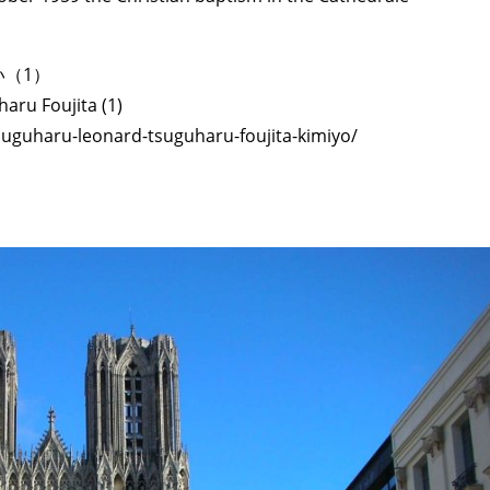
い（1）
aru Foujita (1)
-tsuguharu-leonard-tsuguharu-foujita-kimiyo/