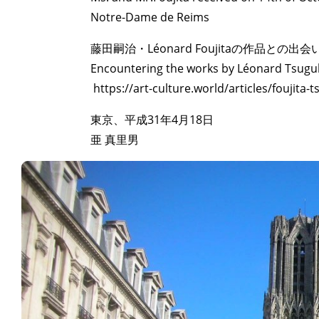
Notre-Dame de Reims
藤田嗣治・Léonard Foujitaの作品との出会
Encountering the works by Léonard Tsuguh
https://art-culture.world/articles/foujita
東京、平成31年4月18日
亜 真里男