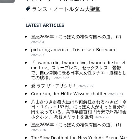
ランス・ノートルダム大聖堂
LATEST ARTICLES
皇紀2686年：にっぽんの核保有国への道。 (2)
2026.8.4
picturing america – Tristesse + Boredom
2026.8.1
「I wanna die, I wanna live, I wanna die to set
me free」スリープレス、セックスレス、憂鬱
で、自己憐憫に浸る日本人女性サナエ：道標とし
ての破壊。
2026.7.27
愛 ラブ ザ・アサクサ！
2026.7.25
Goro-kun, der Hüfte Wissenschaftler
2026.7.23
片山さつき財務大臣は即刻解任されるべきだ！今
日： 1ドル = 163円。にっぽん人がずっと自分の
円を吸っている。高市早苗首相「円安で外為特会
ホクホク」 為替メリットを強調
2026.7.22
皇紀2686年：にっぽんの核保有国への道。 (1)
2026.7.20
The Slow Death of the New York Art Scene (4) :