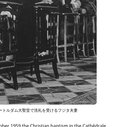
TAGS
PEOPLE
RANKING
ULTURAL ESSAYS
POP CULTURE
JP-SOCIETY
POLITICS
REV
・ノートルダム大聖堂で洗礼を受けるフジタ夫妻
ober 1959 the Christian baptism in the Cathédrale