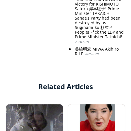
Victory for KISHIMOTO
Satoko 岸本聡子! Prime
Minister TAKAICHI
Sanae’s Party had been
destroyed by us
Suginami-ku 杉並区
People! F*ck the LDP and
Prime Minister Takaichi!
2026.6.29
美輪明宏 MIWA Akihiro
R.I.P
2026.6.28
Related Articles