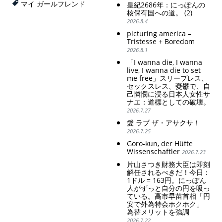
poor women.
マイ ガールフレンド
皇紀2686年：にっぽんの
Strengthening of
核保有国への道。 (2)
conservative Japanese
2026.8.4
patriarchy. Strengthening
picturing america –
of the family registration
Tristesse + Boredom
system. Reinforcement of
2026.8.1
discriminatory bloodline
ideology.
「I wanna die, I wanna
live, I wanna die to set
me free」スリープレス、
セックスレス、憂鬱で、自
己憐憫に浸る日本人女性サ
ナエ：道標としての破壊。
2026.7.27
愛 ラブ ザ・アサクサ！
2026.7.25
Goro-kun, der Hüfte
Wissenschaftler
2026.7.23
片山さつき財務大臣は即刻
解任されるべきだ！今日：
1ドル = 163円。にっぽん
人がずっと自分の円を吸っ
ている。高市早苗首相「円
安で外為特会ホクホク」
為替メリットを強調
2026.7.22