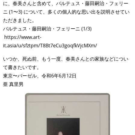
に、春美さんと含めて、バルテュス・藤田嗣治・フェリー
ニ (1〜3) について、多くの個人的な思い出を説明させてい
ただきました。
バルテュス・藤田嗣治・フェリーニ (1/3)
https://www.art-
it.asia/u/sfztpm/T8Bt7eCu3goqfkVjcMXm/
いつか、死ぬ前、もう一度、春美さんとの家族などについ
て書きたいです。
東京〜バーゼル、令和6年6月12日
亜 真里男