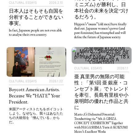
CULTURAL ESSAYS
2026.2.10
ミニズム) が勝利し、日
本社会の未来を決定づけ
日本人はそもそも自国を
るだろう。
分析することができない
事実。
Nippon’s “ossans” (old men) have finally
died out. Japanese women’s power (and
In fact, Japanese people are not even able
post-feminism) has triumphed and will
to analyse their own country.
define the future of Japanese society.
CULTURAL ESSAYS
2026.1.1
亜 真里男の無限の可能
CULTURAL ESSAYS
2026.1.22
性：「第5回 亜 銀座・コ
ンセプト展」でトレンド
Boycott American Artists.
を牽引、長島有里枝や小
Because We “HATE” Your
泉明郎の優れた作品と共
President.
に
米国アーティストたちをボイコット
しよう。なぜなら、我々はあなたた
Mario A’s Unlimited Potential:
ちの大統領を「憎んでいる」から
Trendsetting via “5th A GINZA
だ。
CONCEPT EXHIBITION” Together
with NAGASHIMA Yurie & KOIZUMI
Meiro’s Excellent Works