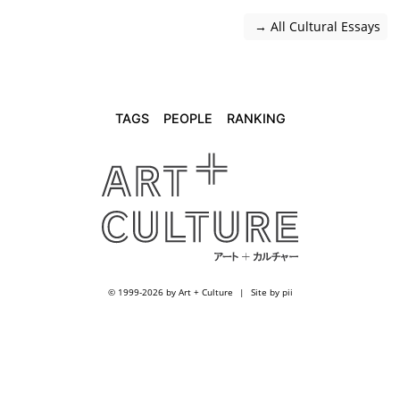
 → All Cultural Essays
TAGS
PEOPLE
RANKING
© 1999-2026 by Art + Culture
Site by pii