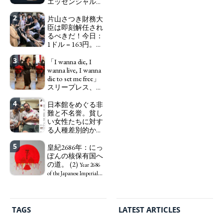
エッセンシャルワ
ーカー、セックス
2
ワーカー、ソーシ
片山さつき財務大
ャルワーカーと同
臣は即刻解任され
じ、アートワーカ
るべきだ！今日：
ーになる。
1ドル = 163円。に
We have
っぽん人がずっと
to change in Japan the
3
自分の円を吸って
「I wanna die, I
word "artist" into the
いる。高市早苗首
wanna live, I wanna
word "Art Worker"
相「円安で外為特
die to set me free」
(similar to "Essential
会ホクホク」 為
スリープレス、セ
Worker", "Sex Worker" or
替メリットを強調
ックスレス、憂鬱
"Social Worker")
4
で、自己憐憫に浸
日本館をめぐる非
Finance Minister
る日本人女性サナ
難と不名誉。貧し
KATAYAMA Satsuki
TAGS
PEOPLE
RANKING
エ：道標としての
い女性たちに対す
should be fired
破壊。
る人種差別的かつ
immediately! Today: 1
"I wanna die, I
植民地主義的な搾
US$ = 163 Yen. The
wanna live, I wanna die to
5
取。保守的な日本
皇紀2686年：にっ
Japanese Have Long Been
set me free" - Sanae, a
の家父長制の強
ぽんの核保有国へ
Draining Their Own Yen.
Japanese woman who is
化。戸籍制度の強
の道。 (2)
Prime Minister
sleepless, sexless, depressive
Year 2686
化。差別的な血統
TAKAICHI Sanae: "The
and wallowing in self-
of the Japanese Imperial
思想の強化。
weak Yen makes the
pity: destruction as a
Era: Japan’s Path to
ART WORLD
CULTURAL ESSAYS
POP CULTURE
JP-SOCIETY
Foreign Exchange Fund
guidepost.
Criticism and disgrace
Becoming a Nuclear
Special Account happy" -
surrounding the Japan
Power. (2)
POLITICS
REVIEWS
ARTICLES
Emphasising the benefits
Pavilion. Racist and
TAGS
LATEST ARTICLES
of the exchange rate
colonial exploitation of