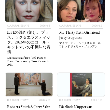
CULTURAL ESSAYS
2026.6.6
CULTURAL ESSAYS
2026.6.2
IBFEの続き (第4) 。 プラ
My Thirty Sixth Girlfriend
スチック＆エラスティッ
Jerry Gogosian
ク。2026年のニコール・
マイ サーティ・シックスス ガール
キッドマンの不気味な表
フレンド ジェリー・ゴゴシアン
情
Continuation of IBFE (4th). Plaste &
Elaste. Creepy look by Nicole Kidman in
2026.
CULTURAL ESSAYS
2026.5.21
CULTURAL ESSAYS
2026.5.17
Roberta Smith & Jerry Saltz
Dietlinde Küpper aus