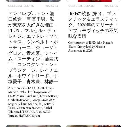
CULTURAL ESSAYS
2026.6.26
CULTURAL ESSAYS
2026.7.14
IBFEの続き (第5) 。プラ
アンドレ ブルトン・瀧
スチック＆エラスティッ
口修造・亜 真里男。私
ク。2026年のマリーナ・
が東京を大好きな理由。
アブラモヴィッチの不気
PLUS： マルセル・デュ
味な表情
シャン、エットレ・ソッ
トサス、ウンベルト・ボ
Continuation of IBFE (5th). Plaste &
ッチョーニ、ジョージ・
Elaste. Creepy look by Marina
Abramović in 2026.
グロス、青木繁、シャイ
ム・スーティン、藤島武
二、コンスタンティン・
ブランクーシ、レイチェ
ル・ホワイトリード、手
塚愛子、青木豊、林静一
André Breton – TAKIGUCHI Shuzo –
Mario A. Why I love Tokyo so much.
PLUS: Marcel Duchamp, Ettore Sottsass,
Umberto Boccioni, George Grosz, AOKI
Shigeru, Chaïm Soutine, FUJISHIMA
Takeji, Constantin Brâncuși, Rachel
Whiteread, TEZUKA Aiko, AOKI
Yutaka, HAYASHI Seiichi