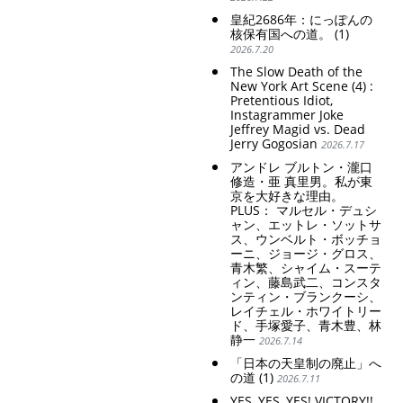
皇紀2686年：にっぽんの
核保有国への道。 (1)
2026.7.20
The Slow Death of the
New York Art Scene (4) :
Pretentious Idiot,
Instagrammer Joke
Jeffrey Magid vs. Dead
Jerry Gogosian
2026.7.17
アンドレ ブルトン・瀧口
修造・亜 真里男。私が東
京を大好きな理由。
PLUS： マルセル・デュシ
ャン、エットレ・ソットサ
ス、ウンベルト・ボッチョ
ーニ、ジョージ・グロス、
青木繁、シャイム・スーテ
ィン、藤島武二、コンスタ
ンティン・ブランクーシ、
レイチェル・ホワイトリー
ド、手塚愛子、青木豊、林
静一
2026.7.14
「日本の天皇制の廃止」へ
の道 (1)
2026.7.11
YES, YES, YES! VICTORY!!