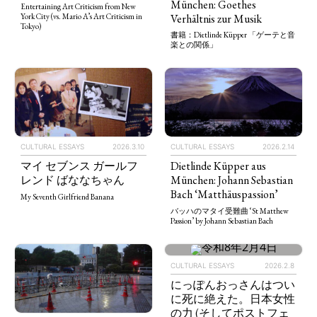
München: Goethes
Entertaining Art Criticism from New
Verhältnis zur Musik
York City (vs. Mario A’s Art Criticism in
Tokyo)
書籍：Dietlinde Küpper 「ゲーテと音
楽との関係」
CULTURAL ESSAYS
2026.3.10
CULTURAL ESSAYS
2026.2.14
マイ セブンス ガールフ
Dietlinde Küpper aus
レンド ばななちゃん
München: Johann Sebastian
Bach ‘Matthäuspassion’
My Seventh Girlfriend Banana
バッハのマタイ受難曲 ‘St Matthew
Passion’ by Johann Sebastian Bach
CULTURAL ESSAYS
2026.2.8
にっぽんおっさんはつい
に死に絶えた。日本女性
の力 (そしてポストフェ