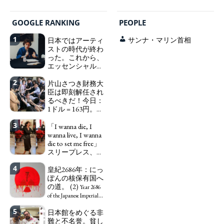
GOOGLE RANKING
PEOPLE
1
日本ではアーティ
サンナ・マリン首相
ストの時代が終わ
った。これから、
エッセンシャルワ
ーカー、セックス
2
ワーカー、ソーシ
片山さつき財務大
ャルワーカーと同
臣は即刻解任され
じ、アートワーカ
るべきだ！今日：
ーになる。
1ドル = 163円。に
We have
っぽん人がずっと
to change in Japan the
3
自分の円を吸って
「I wanna die, I
word "artist" into the
いる。高市早苗首
wanna live, I wanna
word "Art Worker"
相「円安で外為特
die to set me free」
(similar to "Essential
会ホクホク」 為
スリープレス、セ
Worker", "Sex Worker" or
替メリットを強調
ックスレス、憂鬱
"Social Worker")
4
で、自己憐憫に浸
皇紀2686年：にっ
Finance Minister
る日本人女性サナ
ぽんの核保有国へ
KATAYAMA Satsuki
エ：道標としての
の道。 (2)
should be fired
Year 2686
破壊。
immediately! Today: 1
"I wanna die, I
of the Japanese Imperial
US$ = 163 Yen. The
wanna live, I wanna die to
Era: Japan’s Path to
5
日本館をめぐる非
Japanese Have Long Been
set me free" - Sanae, a
Becoming a Nuclear
難と不名誉。貧し
Draining Their Own Yen.
Japanese woman who is
Power. (2)