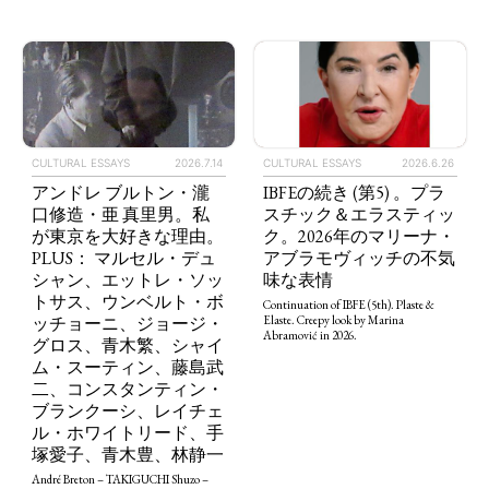
CULTURAL ESSAYS
2026.6.26
CULTURAL ESSAYS
2026.7.14
IBFEの続き (第5) 。プラ
アンドレ ブルトン・瀧
スチック＆エラスティッ
口修造・亜 真里男。私
ク。2026年のマリーナ・
が東京を大好きな理由。
アブラモヴィッチの不気
PLUS： マルセル・デュ
味な表情
シャン、エットレ・ソッ
トサス、ウンベルト・ボ
Continuation of IBFE (5th). Plaste &
ッチョーニ、ジョージ・
Elaste. Creepy look by Marina
Abramović in 2026.
グロス、青木繁、シャイ
ム・スーティン、藤島武
二、コンスタンティン・
ブランクーシ、レイチェ
ル・ホワイトリード、手
塚愛子、青木豊、林静一
André Breton – TAKIGUCHI Shuzo –