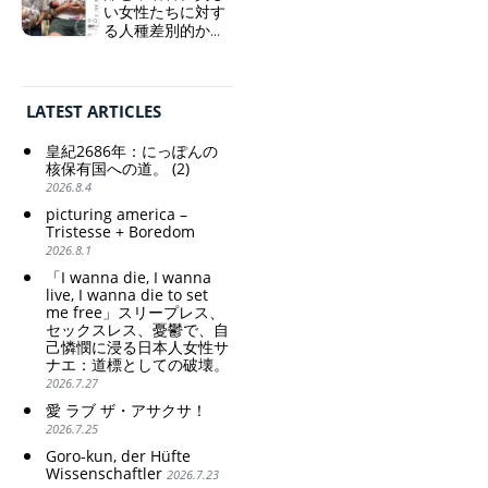
い女性たちに対す
Prime Minister
sleepless, sexless, depressive
る人種差別的かつ
TAKAICHI Sanae: "The
and wallowing in self-
植民地主義的な搾
weak Yen makes the
pity: destruction as a
取。保守的な日本
Foreign Exchange Fund
guidepost.
の家父長制の強
Special Account happy" -
化。戸籍制度の強
Emphasising the benefits
LATEST ARTICLES
化。差別的な血統
of the exchange rate
思想の強化。
皇紀2686年：にっぽんの
Criticism and disgrace
核保有国への道。 (2)
surrounding the Japan
2026.8.4
Pavilion. Racist and
picturing america –
colonial exploitation of
Tristesse + Boredom
poor women.
2026.8.1
Strengthening of
conservative Japanese
「I wanna die, I wanna
patriarchy. Strengthening
live, I wanna die to set
me free」スリープレス、
of the family registration
セックスレス、憂鬱で、自
system. Reinforcement of
己憐憫に浸る日本人女性サ
discriminatory bloodline
ナエ：道標としての破壊。
ideology.
2026.7.27
愛 ラブ ザ・アサクサ！
2026.7.25
Goro-kun, der Hüfte
Wissenschaftler
2026.7.23