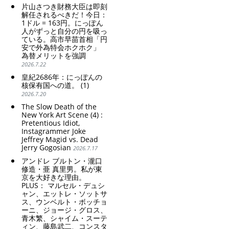
片山さつき財務大臣は即刻
解任されるべきだ！今日：
1ドル = 163円。にっぽん
人がずっと自分の円を吸っ
ている。高市早苗首相「円
安で外為特会ホクホク」
為替メリットを強調
2026.7.22
皇紀2686年：にっぽんの
核保有国への道。 (1)
2026.7.20
The Slow Death of the
New York Art Scene (4) :
Pretentious Idiot,
Instagrammer Joke
Jeffrey Magid vs. Dead
Jerry Gogosian
2026.7.17
アンドレ ブルトン・瀧口
修造・亜 真里男。私が東
京を大好きな理由。
PLUS： マルセル・デュシ
ャン、エットレ・ソットサ
ス、ウンベルト・ボッチョ
ーニ、ジョージ・グロス、
青木繁、シャイム・スーテ
ィン、藤島武二、コンスタ