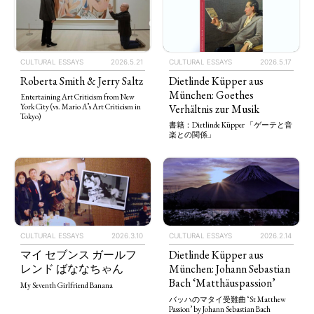
CULTURAL ESSAYS
2026.5.21
CULTURAL ESSAYS
2026.5.17
Roberta Smith & Jerry Saltz
Dietlinde Küpper aus
München: Goethes
Entertaining Art Criticism from New
Verhältnis zur Musik
York City (vs. Mario A’s Art Criticism in
Tokyo)
書籍：Dietlinde Küpper 「ゲーテと音
楽との関係」
CULTURAL ESSAYS
2026.3.10
CULTURAL ESSAYS
2026.2.14
マイ セブンス ガールフ
Dietlinde Küpper aus
レンド ばななちゃん
München: Johann Sebastian
Bach ‘Matthäuspassion’
My Seventh Girlfriend Banana
バッハのマタイ受難曲 ‘St Matthew
Passion’ by Johann Sebastian Bach