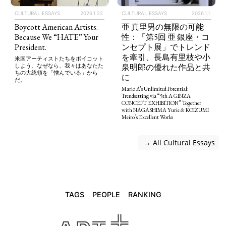
CULTURAL ESSAYS
2026.1.22
CULTURAL ESSAYS
2026.1.1
Boycott American Artists.
亜 真里男の無限の可能
Because We “HATE” Your
性：「第5回 亜 銀座・コ
President.
ンセプト展」でトレンド
を牽引、長島有里枝や小
米国アーティストたちをボイコット
泉明郎の優れた作品と共
しよう。なぜなら、我々はあなたた
ちの大統領を「憎んでいる」から
に
だ。
Mario A’s Unlimited Potential:
Trendsetting via “5th A GINZA
CONCEPT EXHIBITION” Together
with NAGASHIMA Yurie & KOIZUMI
Meiro’s Excellent Works
 → All Cultural Essays
TAGS
PEOPLE
RANKING