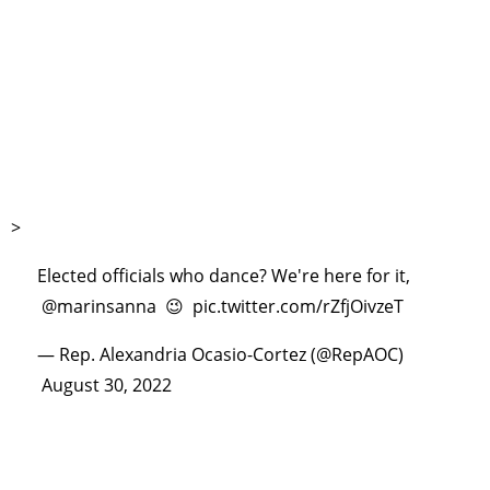
>
Elected officials who dance? We're here for it,
@marinsanna
😉
pic.twitter.com/rZfjOivzeT
— Rep. Alexandria Ocasio-Cortez (@RepAOC)
August 30, 2022