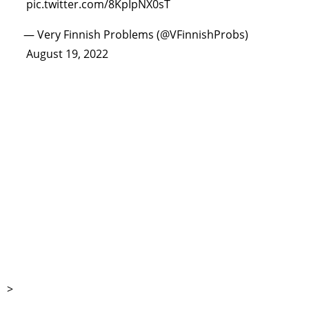
pic.twitter.com/8KpIpNX0sT
— Very Finnish Problems (@VFinnishProbs)
August 19, 2022
TAGS
PEOPLE
RANKING
ART WORLD
CULTURAL ESSAYS
POP CULTURE
JP-SOCIETY
POLITICS
REVIEWS
ARTICLES
>