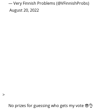
— Very Finnish Problems (@VFinnishProbs)
August 20, 2022
>
No prizes for guessing who gets my vote 😎👌