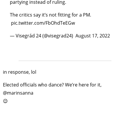
partying instead of ruling.
The critics say it’s not fitting for a PM.
pic.twitter.com/FbOhdTeEGw
— Visegrád 24 (@visegrad24)
August 17, 2022
in response, lol
Elected officials who dance? We’re here for it,
@marinsanna
😉