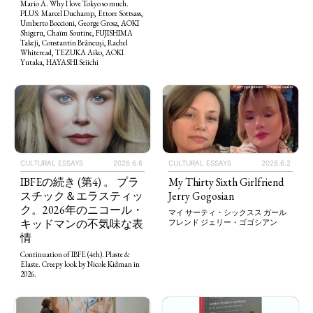
Mario A. Why I love Tokyo so much.
PLUS: Marcel Duchamp, Ettore Sottsass,
Umberto Boccioni, George Grosz, AOKI
Shigeru, Chaïm Soutine, FUJISHIMA
Takeji, Constantin Brâncuși, Rachel
Whiteread, TEZUKA Aiko, AOKI
Yutaka, HAYASHI Seiichi
CULTURAL ESSAYS
2026.6.6
CULTURAL ESSAYS
2026.6.2
IBFEの続き (第4) 。 プラ
My Thirty Sixth Girlfriend
スチック＆エラスティッ
Jerry Gogosian
ク。2026年のニコール・
マイ サーティ・シックスス ガール
キッドマンの不気味な表
フレンド ジェリー・ゴゴシアン
情
Continuation of IBFE (4th). Plaste &
Elaste. Creepy look by Nicole Kidman in
2026.