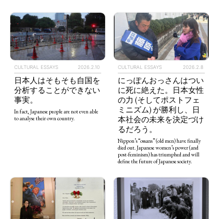
CULTURAL ESSAYS
2026.2.10
CULTURAL ESSAYS
2026.2.8
日本人はそもそも自国を
にっぽんおっさんはつい
分析することができない
に死に絶えた。日本女性
事実。
の力 (そしてポストフェ
ミニズム) が勝利し、日
In fact, Japanese people are not even able
本社会の未来を決定づけ
to analyse their own country.
るだろう。
Nippon’s “ossans” (old men) have finally
died out. Japanese women’s power (and
post-feminism) has triumphed and will
define the future of Japanese society.