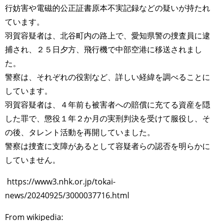
行妨害や電磁的公正証書原本不実記録などの疑いが持たれ
ています。
羽賀容疑者は、北谷町内の路上で、愛知県警の捜査員に逮
捕され、２５日夕方、飛行機で中部空港に移送されまし
た。
警察は、それぞれの役割など、詳しい経緯を調べることに
しています。
羽賀容疑者は、４年前も被害者への賠償に充てる資産を隠
した罪で、懲役１年２か月の実刑判決を受けて服役し、そ
の後、タレント活動を再開していました。
警察は捜査に支障があるとして容疑者らの認否を明らかに
していません。
https://www3.nhk.or.jp/tokai-
news/20240925/3000037716.html
From wikipedia: