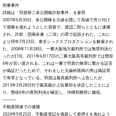
刑事事件
詳細は「羽賀研二未公開株詐欺事件」を参照
2007年6月30日、未公開株を元値を隠して高値で売り付け
て債務を逃れようとした容疑で、渡辺二郎らとともに逮捕
され、詐欺・恐喝未遂（二項）の罪で起訴された。これに
より同年7月23日、東京シックスプロダクションを解雇され
た。2008年11月28日、一審大阪地方裁判所では無罪判決だ
ったが[10]、2011年6月17日の二審大阪高等裁判所では懲役
6年が言い渡される。これは一審で羽賀の無罪に繋がる証言
が偽証だったためで、それをした元歯科医師の男は偽証罪
で有罪となっている。羽賀は最高裁判所へ上告したが、
2013年3月28日付で最高裁が上告棄却を決定したことによ
り、懲役6年の実刑判決が確定し、沖縄刑務所に服役。
———-
不動産関連での逮捕
2024年9月25日、不動産登記を偽装して差押えを免れよう