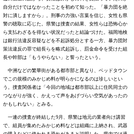
自分だけではなかったことを初めて知った。「暴力団を絶
対に潰しますから」。刑事の力強い言葉を信じ、女性も県
警の聴取に応じた。県警は捜査の結果、女性らは恐怖心か
ら支払わざるを得ない状況だったと結論づけた。福岡地検
は銀行法違反容疑などを不起訴処分とする一方、暴力団対
策法違反の罪で組長らを略式起訴し、罰金命令を受けた組
長や幹部は「もうやらない」と誓ったという。
中洲などの繁華街がある都市部と異なり、ベッドタウン
でこの規模のみかじめ料が明らかになるのは珍しいとい
う。捜査関係者は「今回の地域は都市部以上に住民同士の
つながりが強く、かえって声をあげづらい空気があったの
かもしれない」とみる。
一連の捜査が終結した9月、県警は地元の業者向け講習
で、組員が集めたみかじめ料などは組織に上納され、武器
の購入などに使われる恐れがあると説明した。県内では過