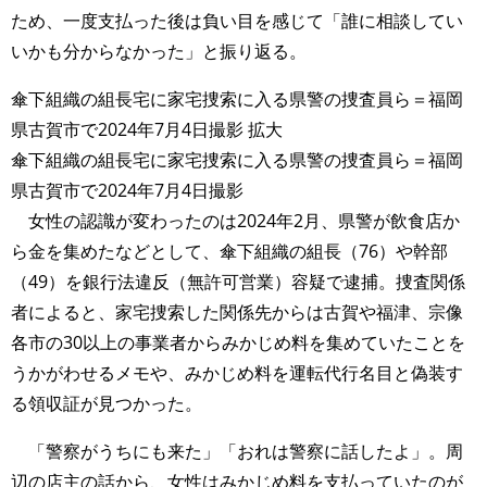
ため、一度支払った後は負い目を感じて「誰に相談してい
いかも分からなかった」と振り返る。
傘下組織の組長宅に家宅捜索に入る県警の捜査員ら＝福岡
県古賀市で2024年7月4日撮影 拡大
傘下組織の組長宅に家宅捜索に入る県警の捜査員ら＝福岡
県古賀市で2024年7月4日撮影
女性の認識が変わったのは2024年2月、県警が飲食店か
ら金を集めたなどとして、傘下組織の組長（76）や幹部
（49）を銀行法違反（無許可営業）容疑で逮捕。捜査関係
者によると、家宅捜索した関係先からは古賀や福津、宗像
各市の30以上の事業者からみかじめ料を集めていたことを
うかがわせるメモや、みかじめ料を運転代行名目と偽装す
る領収証が見つかった。
「警察がうちにも来た」「おれは警察に話したよ」。周
辺の店主の話から、女性はみかじめ料を支払っていたのが