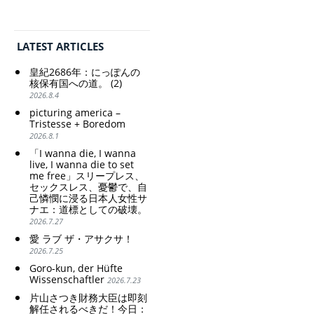
思想の強化。
っぽん人がずっと
自分の円を吸って
Criticism and disgrace
いる。高市早苗首
surrounding the Japan
相「円安で外為特
Pavilion. Racist and
LATEST ARTICLES
会ホクホク」 為
colonial exploitation of
替メリットを強調
poor women.
皇紀2686年：にっぽんの
Strengthening of
Finance Minister
核保有国への道。 (2)
conservative Japanese
KATAYAMA Satsuki
2026.8.4
patriarchy. Strengthening
should be fired
picturing america –
of the family registration
immediately! Today: 1
Tristesse + Boredom
system. Reinforcement of
US$ = 163 Yen. The
2026.8.1
discriminatory bloodline
Japanese Have Long Been
ideology.
Draining Their Own Yen.
「I wanna die, I wanna
Prime Minister
live, I wanna die to set
me free」スリープレス、
TAKAICHI Sanae: "The
セックスレス、憂鬱で、自
weak Yen makes the
己憐憫に浸る日本人女性サ
Foreign Exchange Fund
ナエ：道標としての破壊。
Special Account happy" -
2026.7.27
Emphasising the benefits
of the exchange rate
愛 ラブ ザ・アサクサ！
2026.7.25
Goro-kun, der Hüfte
Wissenschaftler
2026.7.23
片山さつき財務大臣は即刻
解任されるべきだ！今日：