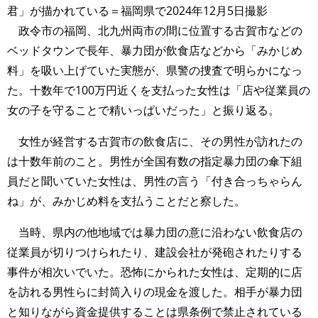
君」が描かれている＝福岡県で2024年12月5日撮影
政令市の福岡、北九州両市の間に位置する古賀市などの
ベッドタウンで長年、暴力団が飲食店などから「みかじめ
料」を吸い上げていた実態が、県警の捜査で明らかになっ
た。十数年で100万円近くを支払った女性は「店や従業員の
女の子を守ることで精いっぱいだった」と振り返る。
女性が経営する古賀市の飲食店に、その男性が訪れたの
は十数年前のこと。男性が全国有数の指定暴力団の傘下組
員だと聞いていた女性は、男性の言う「付き合っちゃらん
ね」が、みかじめ料を支払うことだと察した。
当時、県内の他地域では暴力団の意に沿わない飲食店の
従業員が切りつけられたり、建設会社が発砲されたりする
事件が相次いでいた。恐怖にかられた女性は、定期的に店
を訪れる男性らに封筒入りの現金を渡した。相手が暴力団
と知りながら資金提供することは県条例で禁止されている