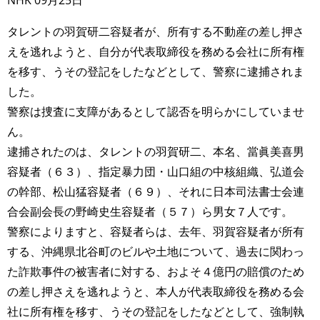
タレントの羽賀研二容疑者が、所有する不動産の差し押さ
えを逃れようと、自分が代表取締役を務める会社に所有権
を移す、うその登記をしたなどとして、警察に逮捕されま
した。
警察は捜査に支障があるとして認否を明らかにしていませ
ん。
逮捕されたのは、タレントの羽賀研二、本名、當眞美喜男
容疑者（６３）、指定暴力団・山口組の中核組織、弘道会
の幹部、松山猛容疑者（６９）、それに日本司法書士会連
合会副会長の野崎史生容疑者（５７）ら男女７人です。
警察によりますと、容疑者らは、去年、羽賀容疑者が所有
する、沖縄県北谷町のビルや土地について、過去に関わっ
た詐欺事件の被害者に対する、およそ４億円の賠償のため
の差し押さえを逃れようと、本人が代表取締役を務める会
社に所有権を移す、うその登記をしたなどとして、強制執