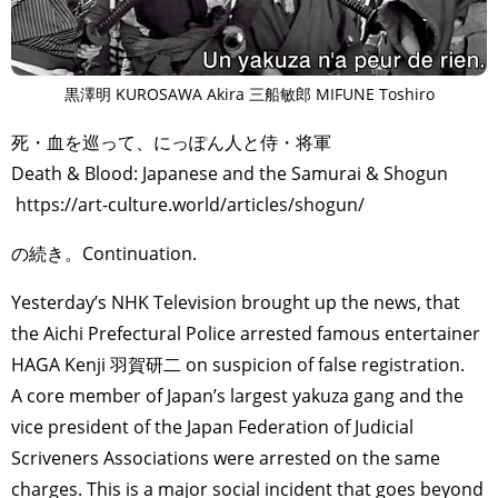
黒澤明 KUROSAWA Akira 三船敏郎 MIFUNE Toshiro
死・血を巡って、にっぽん人と侍・将軍
Death & Blood: Japanese and the Samurai & Shogun
https://art-culture.world/articles/shogun/
の続き。Continuation.
Yesterday’s NHK Television brought up the news, that
the Aichi Prefectural Police arrested famous entertainer
HAGA Kenji 羽賀研二 on suspicion of false registration.
A core member of Japan’s largest yakuza gang and the
vice president of the Japan Federation of Judicial
Scriveners Associations were arrested on the same
charges. This is a major social incident that goes beyond