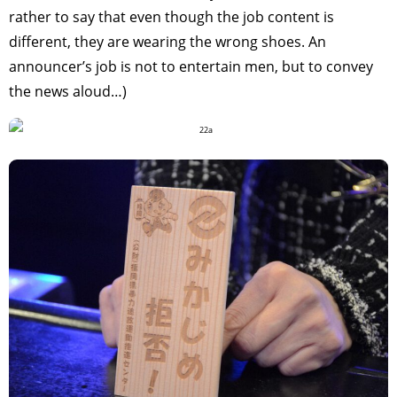
TAGS
PEOPLE
RANKING
rather to say that even though the job content is
different, they are wearing the wrong shoes. An
announcer’s job is not to entertain men, but to convey
the news aloud…)
ART WORLD
CULTURAL ESSAYS
POP CULTURE
JP-SOCIETY
POLITICS
REVIEWS
ARTICLES