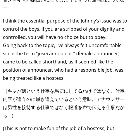
ー
I think the essential purpose of the Johnny’s issue was to
control the boys. If you are stripped of your dignity and
controlled, you will have no choice but to obey.
Going back to the topic, I’ve always felt uncomfortable
since the term “josei announcer” (female announcer)
came to be called shorthand, as it seemed like the
position of announcer, who had a responsible job, was
being treated like a hostess.
（キャバ嬢という仕事を馬鹿にしてるわけではなく、仕事
内容が違うのに履き違えているという意味。アナウンサー
は男性を接待する仕事ではなく報道を声で伝える仕事だか
ら…）
(This is not to make fun of the job of a hostess, but