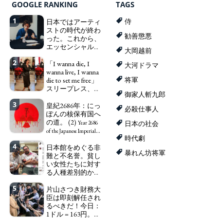
GOOGLE RANKING
TAGS
1
日本ではアーティ
侍
ストの時代が終わ
勧善懲悪
った。これから、
エッセンシャルワ
大岡越前
ーカー、セックス
2
ワーカー、ソーシ
「I wanna die, I
大河ドラマ
ャルワーカーと同
wanna live, I wanna
じ、アートワーカ
die to set me free」
将軍
ーになる。
スリープレス、セ
We have
御家人斬九郎
ックスレス、憂鬱
to change in Japan the
3
で、自己憐憫に浸
皇紀2686年：にっ
word "artist" into the
必殺仕事人
る日本人女性サナ
ぽんの核保有国へ
word "Art Worker"
エ：道標としての
の道。 (2)
(similar to "Essential
Year 2686
日本の社会
破壊。
Worker", "Sex Worker" or
"I wanna die, I
of the Japanese Imperial
時代劇
"Social Worker")
wanna live, I wanna die to
Era: Japan’s Path to
4
日本館をめぐる非
set me free" - Sanae, a
Becoming a Nuclear
暴れん坊将軍
難と不名誉。貧し
Japanese woman who is
Power. (2)
い女性たちに対す
sleepless, sexless, depressive
る人種差別的かつ
and wallowing in self-
植民地主義的な搾
pity: destruction as a
5
取。保守的な日本
片山さつき財務大
guidepost.
の家父長制の強
臣は即刻解任され
化。戸籍制度の強
るべきだ！今日：
化。差別的な血統
1ドル = 163円。に