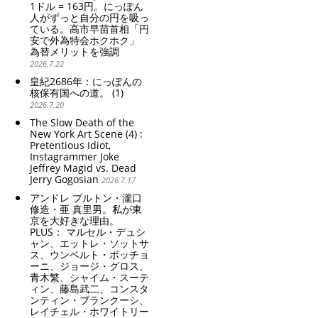
1ドル = 163円。にっぽん
人がずっと自分の円を吸っ
ている。高市早苗首相「円
安で外為特会ホクホク」
為替メリットを強調
2026.7.22
皇紀2686年：にっぽんの
核保有国への道。 (1)
2026.7.20
The Slow Death of the
New York Art Scene (4) :
Pretentious Idiot,
Instagrammer Joke
Jeffrey Magid vs. Dead
Jerry Gogosian
2026.7.17
アンドレ ブルトン・瀧口
修造・亜 真里男。私が東
京を大好きな理由。
PLUS： マルセル・デュシ
ャン、エットレ・ソットサ
ス、ウンベルト・ボッチョ
ーニ、ジョージ・グロス、
青木繁、シャイム・スーテ
ィン、藤島武二、コンスタ
ンティン・ブランクーシ、
レイチェル・ホワイトリー