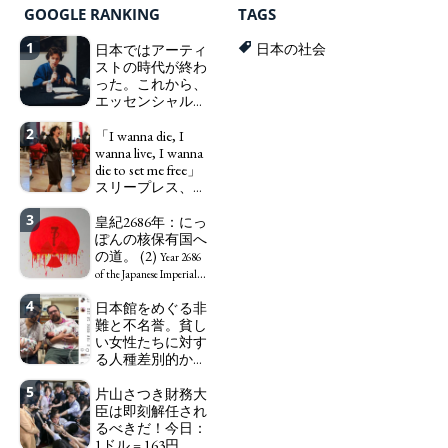
GOOGLE RANKING
TAGS
1
日本ではアーティ
日本の社会
ストの時代が終わ
った。これから、
エッセンシャルワ
ーカー、セックス
2
ワーカー、ソーシ
「I wanna die, I
ャルワーカーと同
wanna live, I wanna
じ、アートワーカ
die to set me free」
ーになる。
スリープレス、セ
We have
ックスレス、憂鬱
to change in Japan the
3
で、自己憐憫に浸
皇紀2686年：にっ
word "artist" into the
る日本人女性サナ
ぽんの核保有国へ
word "Art Worker"
エ：道標としての
の道。 (2)
(similar to "Essential
Year 2686
破壊。
Worker", "Sex Worker" or
"I wanna die, I
of the Japanese Imperial
"Social Worker")
wanna live, I wanna die to
Era: Japan’s Path to
4
日本館をめぐる非
set me free" - Sanae, a
Becoming a Nuclear
難と不名誉。貧し
Japanese woman who is
Power. (2)
い女性たちに対す
sleepless, sexless, depressive
る人種差別的かつ
and wallowing in self-
植民地主義的な搾
pity: destruction as a
5
取。保守的な日本
片山さつき財務大
guidepost.
の家父長制の強
臣は即刻解任され
化。戸籍制度の強
るべきだ！今日：
化。差別的な血統
1ドル = 163円。に