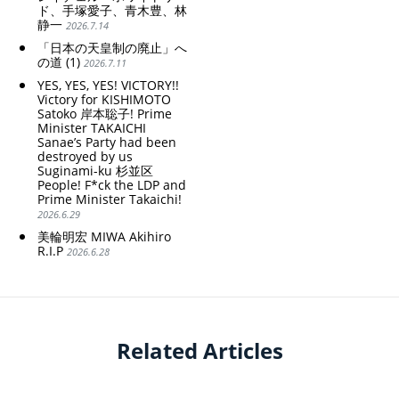
ド、手塚愛子、青木豊、林
静一
2026.7.14
「日本の天皇制の廃止」へ
の道 (1)
2026.7.11
YES, YES, YES! VICTORY!!
Victory for KISHIMOTO
Satoko 岸本聡子! Prime
Minister TAKAICHI
Sanae’s Party had been
destroyed by us
Suginami-ku 杉並区
People! F*ck the LDP and
Prime Minister Takaichi!
2026.6.29
美輪明宏 MIWA Akihiro
R.I.P
2026.6.28
Related Articles