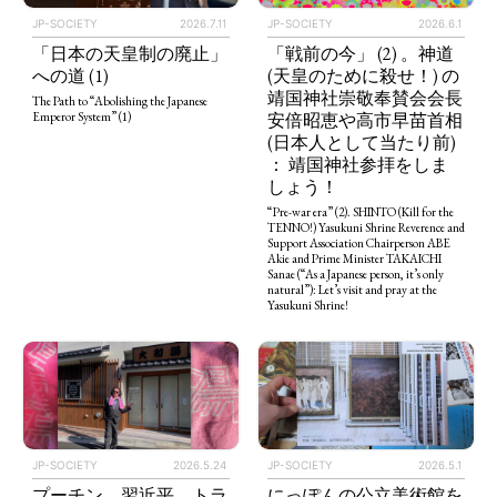
JP-SOCIETY
2026.7.11
JP-SOCIETY
2026.6.1
「日本の天皇制の廃止」
「戦前の今」 (2) 。神道
への道 (1)
(天皇のために殺せ！) の
靖国神社崇敬奉賛会会長
The Path to “Abolishing the Japanese
安倍昭恵や高市早苗首相
Emperor System” (1)
(日本人として当たり前)
： 靖国神社参拝をしま
しょう！
“Pre-war era” (2). SHINTO (Kill for the
TENNO!) Yasukuni Shrine Reverence and
Support Association Chairperson ABE
Akie and Prime Minister TAKAICHI
Sanae (“As a Japanese person, it’s only
natural”): Let’s visit and pray at the
Yasukuni Shrine!
JP-SOCIETY
2026.5.24
JP-SOCIETY
2026.5.1
プーチン、習近平、トラ
にっぽんの公立美術館を