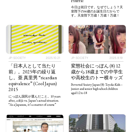
Hurra!
今日は祝日です。なぜでしょう？天
皇陛下の66歳のお誕生日だからで
す。天皇陛下万歳！万歳！万歳！
JP-SOCIETY
2025.10.21
JP-SOCIETY
2025.9.19
「日本人として当たり
変態社会にっぽん (8) 12
前」。2025年の繰り返
歳から18歳までの中学生
し。亜 真里男 “ricardian
や高校生のトー横キッズ
equivalence” (Cool Japan)
Perverted Society Japan (8): Toyoko Kids –
2015
junior and senior high school children
aged 12 to 18
にっぽん国民が選んだこと。10 years
after, a déjà vu. Japan’s actual situation.
“As a Japanese, it’s a matter of course”