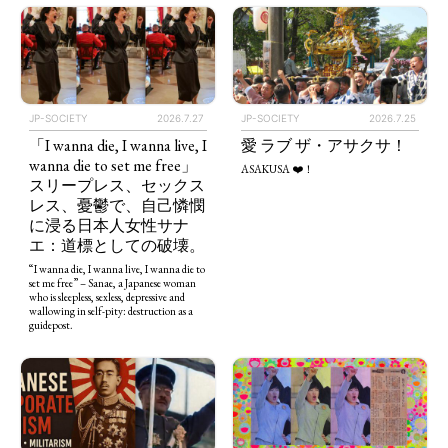
JP-SOCIETY
2026.7.27
JP-SOCIETY
2026.7.25
「I wanna die, I wanna live, I
愛 ラブ ザ・アサクサ！
wanna die to set me free」
ASAKUSA ❤️！
スリープレス、セックス
レス、憂鬱で、自己憐憫
に浸る日本人女性サナ
エ：道標としての破壊。
“I wanna die, I wanna live, I wanna die to
set me free” – Sanae, a Japanese woman
who is sleepless, sexless, depressive and
wallowing in self-pity: destruction as a
guidepost.