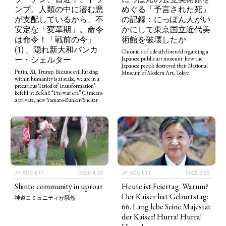
ンプ。人類の中に潜む悪
めぐる「予言された死」
が支配しているから、不
の記録：にっぽん人がい
安定な「変革期」。命令
かにして東京国立近代美
は命令！「戦前の今」
術館を破壊したか
(1) 、隠れ新大和バンカ
Chronicle of a death foretold regarding a
ー・シェルター
Japanese public art museum: how the
Japanese people destroyed their National
Putin, Xi, Trump. Because evil lurking
Museum of Modern Art, Tokyo
within humanity is at stake, we are in a
precarious ‘Period of Transformation’.
Befehl ist Befehl! “Pre-war era” (1) means
a private, new Yamato-Bunker/Shelter
JP-SOCIETY
2026.4.20
JP-SOCIETY
2026.2.23
Shinto community in uproar
Heute ist Feiertag. Warum?
Der Kaiser hat Geburtstag:
神道コミュニティが騒然
66. Lang lebe Seine Majestät
der Kaiser! Hurra! Hurra!