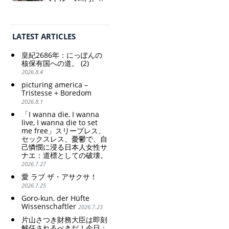
思想の強化。
っぽん人がずっと
自分の円を吸って
Criticism and disgrace
いる。高市早苗首
surrounding the Japan
相「円安で外為特
Pavilion. Racist and
LATEST ARTICLES
会ホクホク」 為
colonial exploitation of
替メリットを強調
poor women.
皇紀2686年：にっぽんの
Strengthening of
Finance Minister
核保有国への道。 (2)
conservative Japanese
KATAYAMA Satsuki
2026.8.4
patriarchy. Strengthening
should be fired
picturing america –
of the family registration
immediately! Today: 1
Tristesse + Boredom
system. Reinforcement of
US$ = 163 Yen. The
2026.8.1
discriminatory bloodline
Japanese Have Long Been
ideology.
Draining Their Own Yen.
「I wanna die, I wanna
Prime Minister
live, I wanna die to set
me free」スリープレス、
TAKAICHI Sanae: "The
セックスレス、憂鬱で、自
weak Yen makes the
己憐憫に浸る日本人女性サ
Foreign Exchange Fund
ナエ：道標としての破壊。
Special Account happy" -
2026.7.27
Emphasising the benefits
of the exchange rate
愛 ラブ ザ・アサクサ！
2026.7.25
Goro-kun, der Hüfte
Wissenschaftler
2026.7.23
片山さつき財務大臣は即刻
解任されるべきだ！今日：