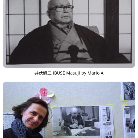
井伏鱒二 IBUSE Masuji by Mario A