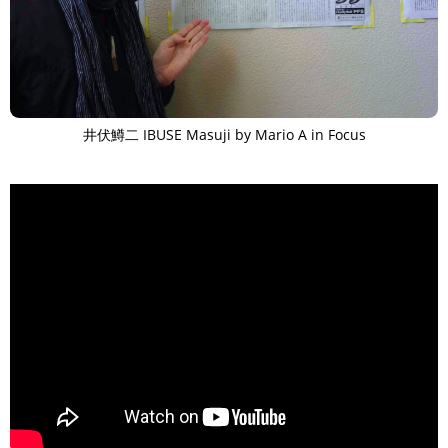
井伏鱒二 IBUSE Masuji by Mario A in Focus
>