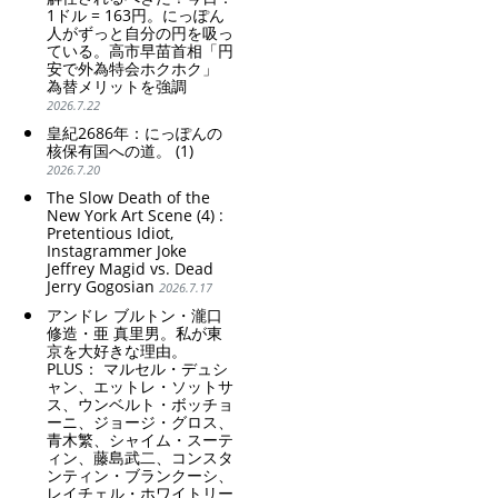
1ドル = 163円。にっぽん
人がずっと自分の円を吸っ
ている。高市早苗首相「円
安で外為特会ホクホク」
為替メリットを強調
2026.7.22
皇紀2686年：にっぽんの
核保有国への道。 (1)
2026.7.20
The Slow Death of the
New York Art Scene (4) :
Pretentious Idiot,
Instagrammer Joke
Jeffrey Magid vs. Dead
Jerry Gogosian
2026.7.17
アンドレ ブルトン・瀧口
修造・亜 真里男。私が東
京を大好きな理由。
PLUS： マルセル・デュシ
ャン、エットレ・ソットサ
ス、ウンベルト・ボッチョ
ーニ、ジョージ・グロス、
青木繁、シャイム・スーテ
ィン、藤島武二、コンスタ
ンティン・ブランクーシ、
レイチェル・ホワイトリー