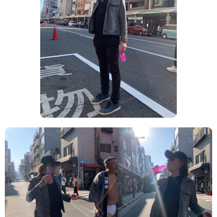
TAGS
PEOPLE
RANKING
ART WORLD
CULTURAL ESSAYS
POP CULTURE
JP-SOCIETY