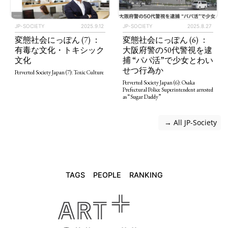
JP-SOCIETY
2025.9.12
JP-SOCIETY
2025.8.27
変態社会にっぽん (7) ：
変態社会にっぽん (6) ：
有毒な文化・トキシック
大阪府警の50代警視を逮
文化
捕 “パパ活”で少女とわい
せつ行為か
Perverted Society Japan (7): Toxic Culture
Perverted Society Japan (6): Osaka
Prefectural Police Superintendent arrested
as “Sugar Daddy”
 → All JP-Society
TAGS
PEOPLE
RANKING