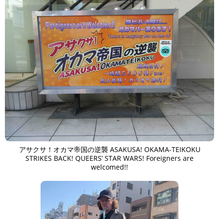
アサクサ！オカマ帝国の逆襲 ASAKUSA! OKAMA-TEIKOKU
STRIKES BACK! QUEERS’ STAR WARS! Foreigners are
welcomed!!