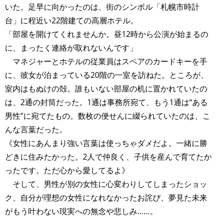
いた。足早に向かったのは、街のシンボル「札幌市時計
台」に程近い22階建ての高層ホテル。
「部屋を開けてくれませんか。昼12時から公演が始まるの
に、まったく連絡が取れないんです」
マネジャーとホテルの従業員はスペアのカードキーを手
に、彼女が泊まっている20階の一室を訪ねた。ところが、
室内はもぬけの殻。誰もいない部屋の机に置かれていたの
は、2通の封筒だった。1通は事務所宛て、もう1通は“ある
男性”に宛てたもの。数枚の便せんに綴られていたのは、こ
んな言葉だった。
《女性にあんまり強い言葉は使っちゃダメだよ。一緒に勝
どきに住みたかった。2人で仲良く、子供を産んで育てたか
ったです。ただ心から愛してるよ》
そして、男性が別の女性に心変わりしてしまったショッ
ク、自分が理想の女性になれなかったお詫び、夢見た未来
がもう叶わない現実への無念や悲しみ……。