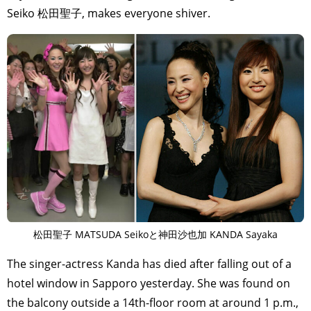
Seiko 松田聖子, makes everyone shiver.
松田聖子 MATSUDA Seikoと神田沙也加 KANDA Sayaka
The singer-actress Kanda has died after falling out of a
hotel window in Sapporo yesterday. She was found on
the balcony outside a 14th-floor room at around 1 p.m.,