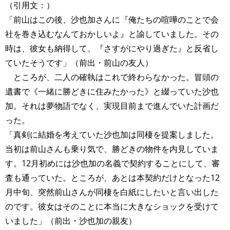
（引用文：）
「前山はこの後、沙也加さんに『俺たちの喧嘩のことで会
社を巻き込むなんておかしいよ』と諭していました。その
時は、彼女も納得して、『さすがにやり過ぎた』と反省し
ていたそうです」（前出・前山の友人）
ところが、二人の確執はこれで終わらなかった。冒頭の
遺書で《一緒に勝どきに住みたかった》と綴っていた沙也
加。それは夢物語でなく、実現目前まで進んでいた計画だ
った。
「真剣に結婚を考えていた沙也加は同棲を提案しました。
当初は前山さんも乗り気で、勝どきの物件を内見していま
す。12月初めには沙也加の名義で契約することにして、審
査も通っていた。ところが、あとは本契約だけとなった12
月中旬、突然前山さんが同棲を白紙にしたいと言い出した
のです。彼女はそのことに本当に大きなショックを受けて
いました」（前出・沙也加の親友）