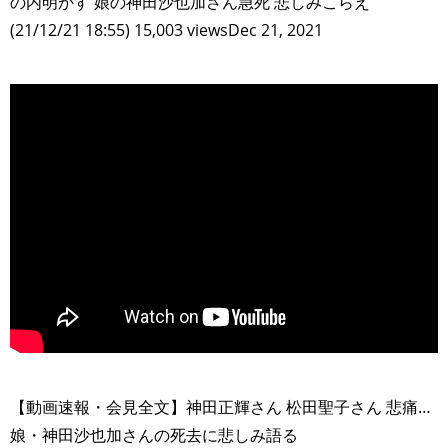
の内明かす 娘の神田沙也加さん急死 悲しみこらえ
(21/12/21 18:55) 15,003 viewsDec 21, 2021
>
【動画速報・会見全文】神田正輝さん 松田聖子さん 悲痛…
娘・神田沙也加さんの死去に悲しみ語る