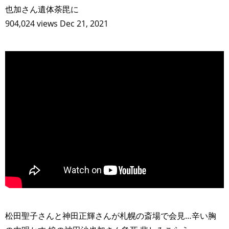
也加さん遺体荼毘に
904,024 views Dec 21, 2021
>
松田聖子さんと神田正輝さんが札幌の斎場で会見…辛い胸