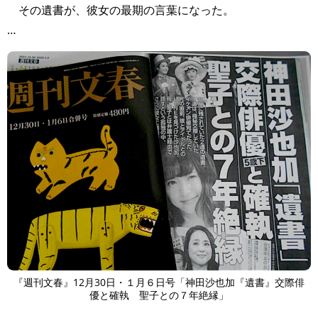
その遺書が、彼女の最期の言葉になった。
…
『週刊文春』12月30日・１月６日号「神田沙也加『遺書』交際俳
優と確執 聖子との７年絶縁」