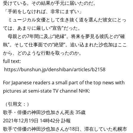
受けている。その結果が手元に届いたのだ。
「手術をしなければ、非常にまずい」
ミュージカル女優として生き抜く道を選んだ彼女にとっ
ては、あまりに厳しい“宣告”だった。
母親との7年間に及ぶ“絶縁”。将来を夢見る彼氏との“確
執”。そして仕事面での“絶望”。追い込まれた沙也加はここ
から、どのような行動を取ったのか。
full text:
https://bunshun.jp/denshiban/articles/b2158
For Japanese readers a small part of the top news with
pictures at semi-state TV channel NHK:
（引用文：）
歌手・俳優の神田沙也加さん死去 35歳
2021年12月19日 14時42分 訃報
歌手で俳優の神田沙也加さんが18日、滞在していた札幌市