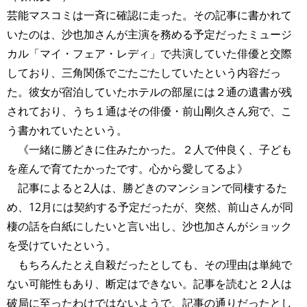
芸能マスコミは一斉に確認に走った。その記事に書かれて
いたのは、沙也加さんが主演を務める予定だったミュージ
カル「マイ・フェア・レディ」で共演していた俳優と交際
しており、三角関係でごたごたしていたという内容だっ
た。彼女が宿泊していたホテルの部屋には２通の遺書が残
されており、うち１通はその俳優・前山剛久さん宛で、こ
う書かれていたという。
《一緒に勝どきに住みたかった。２人で仲良く、子ども
を産んで育てたかったです。心から愛してるよ》
記事によると2人は、勝どきのマンションで同棲するた
め、12月には契約する予定だったが、突然、前山さんが同
棲の話を白紙にしたいと言い出し、沙也加さんがショック
を受けていたという。
もちろんたとえ自殺だったとしても、その理由は単純で
ない可能性もあり、断定はできない。記事を読むと２人は
破局に至ったわけではないようで、記事の通りだったとし