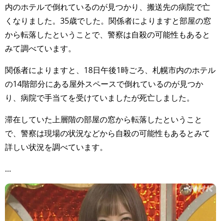
TAGS
PEOPLE
RANKING
内のホテルで倒れているのが見つかり、搬送先の病院で亡
くなりました。35歳でした。関係者によりますと部屋の窓
から転落したということで、警察は自殺の可能性もあると
みて調べています。
ART WORLD
CULTURAL ESSAYS
POP CULTURE
JP-SOCIETY
関係者によりますと、18日午後1時ごろ、札幌市内のホテル
の14階部分にある屋外スペースで倒れているのが見つか
POLITICS
REVIEWS
ARTICLES
り、病院で手当てを受けていましたが死亡しました。
滞在していた上層階の部屋の窓から転落したということ
で、警察は現場の状況などから自殺の可能性もあるとみて
詳しい状況を調べています。
…