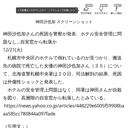
神田沙也加 スクリーンショット
神田沙也加さんの死因を警察が発表、ホテル安全管理に問
題なし…自室窓から転落か
12/21(火)
札幌市中央区のホテルで倒れているのが見つかり、搬送
先の病院で死亡した女優の神田沙也加さん（３５）につい
て、北海道警札幌中央署は２０日、司法解剖の結果、死因
は外傷性ショックと発表した。
ホテルの安全管理上問題はなく、同署は神田さんが自殺
を図り、高層階の自室窓から転落したとみている。
https://news.yahoo.co.jp/articles/448229e6005f59908ba
aa585cc780844a097fade
（引用文：）