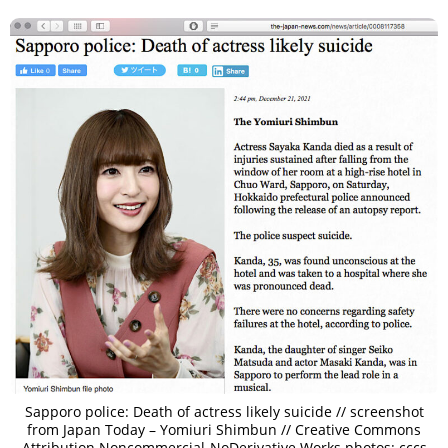
Sapporo police: Death of actress likely suicide // screenshot
from Japan Today – Yomiuri Shimbun // Creative Commons
Attribution Noncommercial-NoDerivative Works photos: cccs