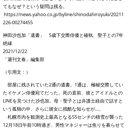
てもなぜ？という疑問は残る。
https://news.yahoo.co.jp/byline/shinodahiroyuki/20211
226-00274455
神田沙也加「遺書」 5歳下交際俳優と確執、聖子との7年
絶縁
2021/12/22
「週刊文春」編集部
（引用文：）
部屋に残されていた2通の遺書。1通は、極秘交際してい
たイケメン俳優宛てだった。死の直前、彼とアイドルとの
LINEを見つけた沙也加。母・聖子とは弁護士経由で話すと
いう孤独の中、さらに彼女に残酷な知らせが…。
札幌市内を観測史上最高となる55センチの積雪が襲った
12月18日午前10時過ぎ、男性マネジャーは焦りを募らせて