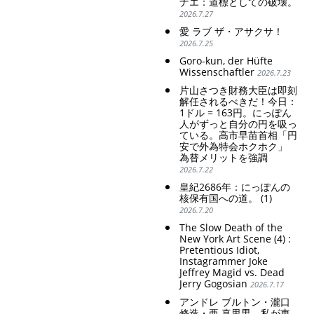
ナエ：道標としての破壊。
2026.7.27
愛 ラブ ザ・アサクサ！
2026.7.25
Goro-kun, der Hüfte
Wissenschaftler
2026.7.23
片山さつき財務大臣は即刻
解任されるべきだ！今日：
1ドル = 163円。にっぽん
人がずっと自分の円を吸っ
ている。高市早苗首相「円
安で外為特会ホクホク」
為替メリットを強調
2026.7.22
皇紀2686年：にっぽんの
核保有国への道。 (1)
2026.7.20
The Slow Death of the
New York Art Scene (4) :
Pretentious Idiot,
Instagrammer Joke
Jeffrey Magid vs. Dead
Jerry Gogosian
2026.7.17
アンドレ ブルトン・瀧口
修造・亜 真里男。私が東