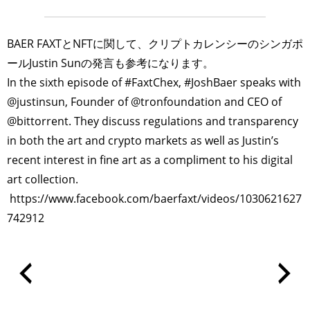
BAER FAXTとNFTに関して、クリプトカレンシーのシンガポ
ールJustin Sunの発言も参考になります。
In the sixth episode of #FaxtChex, #JoshBaer speaks with
@justinsun, Founder of @tronfoundation and CEO of
@bittorrent. They discuss regulations and transparency
in both the art and crypto markets as well as Justin’s
recent interest in fine art as a compliment to his digital
art collection.
https://www.facebook.com/baerfaxt/videos/1030621627
742912