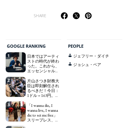
SHARE
TAGS
PEOPLE
RANKING
GOOGLE RANKING
PEOPLE
1
日本ではアーティ
ジェフリー・ダイチ
ストの時代が終わ
ジョシュ・ベア
った。これから、
エッセンシャルワ
ーカー、セックス
ART WORLD
CULTURAL ESSAYS
POP CULTURE
JP-SOCIETY
2
ワーカー、ソーシ
片山さつき財務大
ャルワーカーと同
臣は即刻解任され
POLITICS
REVIEWS
ARTICLES
じ、アートワーカ
るべきだ！今日：
ーになる。
1ドル = 163円。に
We have
っぽん人がずっと
to change in Japan the
3
自分の円を吸って
「I wanna die, I
word "artist" into the
いる。高市早苗首
wanna live, I wanna
word "Art Worker"
相「円安で外為特
die to set me free」
(similar to "Essential
会ホクホク」 為
スリープレス、セ
Worker", "Sex Worker" or
替メリットを強調
ックスレス、憂鬱
"Social Worker")