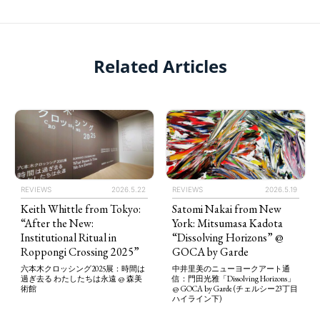
Related Articles
REVIEWS
2026.5.22
REVIEWS
2026.5.19
Keith Whittle from Tokyo:
Satomi Nakai from New
“After the New:
York: Mitsumasa Kadota
Institutional Ritual in
“Dissolving Horizons” @
Roppongi Crossing 2025”
GOCA by Garde
六本木クロッシング2025展：時間は
中井里美のニューヨークアート通
過ぎ去る わたしたちは永遠 @ 森美
信：門田光雅「Dissolving Horizons」
術館
@ GOCA by Garde (チェルシー23丁目
ハイライン下)