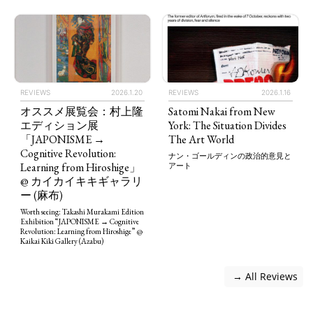
REVIEWS
2026.1.20
REVIEWS
2026.1.16
オススメ展覧会：村上隆
Satomi Nakai from New
エディション展
York: The Situation Divides
「JAPONISME →
The Art World
Cognitive Revolution:
ナン・ゴールディンの政治的意見と
Learning from Hiroshige」
アート
@ カイカイキキギャラリ
ー (麻布)
Worth seeing: Takashi Murakami Edition
Exhibition “JAPONISME → Cognitive
Revolution: Learning from Hiroshige” @
Kaikai Kiki Gallery (Azabu)
 → All Reviews