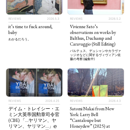
REVIEWS
2026.5.3
REVIEWS
2026.5.2
it’s time to fuck around,
Vivienne Sato’s
baby
observations on works by
Balthus, Duchamp and
わかるだろう。
Caravaggio (Still Editing)
バルテュス、デュシャンやカラヴァ
ッジオなどに関するヴィヴィアン佐
藤の考察 (編集中)
REVIEWS
2026.4.25
REVIEWS
2026.4.3
デイム・トレイシー・エ
Satomi Nakai from New
ミン大英帝国勲章司令官
York: Larry Bell
(CBE) 「…ヤリマン、ヤ
“Cantaloupe but
リマン、ヤリマン…」@
Honeydew” (2025) at