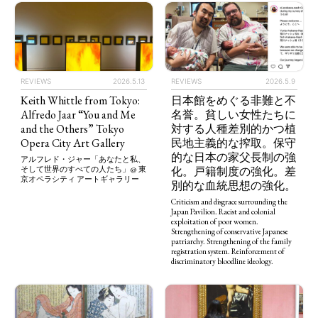
REVIEWS
2026.5.13
REVIEWS
2026.5.9
Keith Whittle from Tokyo:
日本館をめぐる非難と不
Alfredo Jaar “You and Me
名誉。貧しい女性たちに
and the Others” Tokyo
対する人種差別的かつ植
Opera City Art Gallery
民地主義的な搾取。保守
的な日本の家父長制の強
アルフレド・ジャー「あなたと私、
化。戸籍制度の強化。差
そして世界のすべての人たち」@ 東
京オペラシティ アートギャラリー
別的な血統思想の強化。
Criticism and disgrace surrounding the
Japan Pavilion. Racist and colonial
exploitation of poor women.
Strengthening of conservative Japanese
patriarchy. Strengthening of the family
registration system. Reinforcement of
discriminatory bloodline ideology.