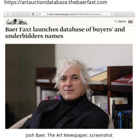
https://artauctiondatabase.thebaerfaxt.com
Josh Baer, The Art Newspaper, screenshot