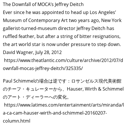
The Downfall of MOCA’s Jeffrey Deitch
Ever since he was appointed to head up Los Angeles’
Museum of Contemporary Art two years ago, New York
gallerist-turned-museum director Jeffrey Deitch has
ruffled feather, but after a string of bitter resignations,
the art world star is now under pressure to step down.
David Wagner, July 28, 2012
https://www.theatlantic.com/culture/archive/2012/07/d
ownfall-mocas-jeffrey-deitch/325335/
Paul Schimmelの場合は逆です：ロサンゼルス現代美術館
のチーフ・キュレーターから、Hauser, Wirth & Schimmel
のアート・ディーラーへの変化。
https://www.latimes.com/entertainment/arts/miranda/l
a-ca-cam-hauser-wirth-and-schimmel-20160207-
column.html