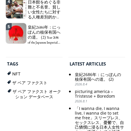
4
で、自己憐憫に浸
日本館をめぐる非
Finance Minister
る日本人女性サナ
難と不名誉。貧し
KATAYAMA Satsuki
エ：道標としての
い女性たちに対す
should be fired
破壊。
る人種差別的かつ
immediately! Today: 1
"I wanna die, I
植民地主義的な搾
US$ = 163 Yen. The
wanna live, I wanna die to
5
取。保守的な日本
皇紀2686年：にっ
Japanese Have Long Been
set me free" - Sanae, a
の家父長制の強
ぽんの核保有国へ
Draining Their Own Yen.
Japanese woman who is
化。戸籍制度の強
の道。 (2)
Prime Minister
sleepless, sexless, depressive
Year 2686
化。差別的な血統
TAKAICHI Sanae: "The
and wallowing in self-
of the Japanese Imperial
思想の強化。
weak Yen makes the
pity: destruction as a
Era: Japan’s Path to
Foreign Exchange Fund
guidepost.
Criticism and disgrace
Becoming a Nuclear
Special Account happy" -
surrounding the Japan
Power. (2)
Emphasising the benefits
Pavilion. Racist and
TAGS
LATEST ARTICLES
of the exchange rate
colonial exploitation of
poor women.
NFT
皇紀2686年：にっぽんの
Strengthening of
核保有国への道。 (2)
conservative Japanese
ザ ベア ファクスト
2026.8.4
patriarchy. Strengthening
picturing america –
ザ ベア ファクスト オーク
of the family registration
Tristesse + Boredom
ション データベース
system. Reinforcement of
2026.8.1
discriminatory bloodline
ideology.
「I wanna die, I wanna
live, I wanna die to set
me free」スリープレス、
セックスレス、憂鬱で、自
己憐憫に浸る日本人女性サ