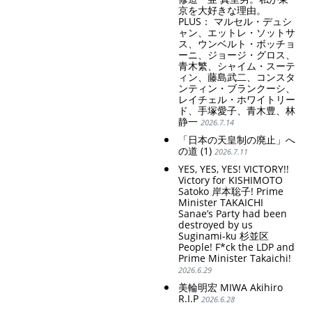
京を大好きな理由。
PLUS： マルセル・デュシ
ャン、エットレ・ソットサ
ス、ウンベルト・ボッチョ
ーニ、ジョージ・グロス、
青木繁、シャイム・スーテ
ィン、藤島武二、コンスタ
ンティン・ブランクーシ、
レイチェル・ホワイトリー
ド、手塚愛子、青木豊、林
静一
2026.7.14
「日本の天皇制の廃止」へ
の道 (1)
2026.7.11
YES, YES, YES! VICTORY!!
Victory for KISHIMOTO
Satoko 岸本聡子! Prime
Minister TAKAICHI
Sanae’s Party had been
destroyed by us
Suginami-ku 杉並区
People! F*ck the LDP and
Prime Minister Takaichi!
2026.6.29
美輪明宏 MIWA Akihiro
R.I.P
2026.6.28