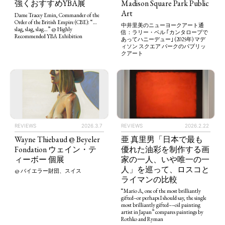
強くおすすめYBA展
Madison Square Park Public
Art
Dame Tracey Emin, Commander of the
Order of the British Empire (CBE): “…
中井里美のニューヨークアート通
slag, slag, slag…” @ Highly
信：ラリー・ベル ｢カンタロープで
Recommended YBA Exhibition
あってハニーデュー｣ (2025年) マデ
ィソン スクエア パークのパブリッ
クアート
REVIEWS
2026.2.22
REVIEWS
2026.3.7
亜 真里男「日本で最も
Wayne Thiebaud @ Beyeler
優れた油彩を制作する画
Fondation ウェイン・テ
家の一人、いや唯一の一
ィーボー 個展
人」を巡って、ロスコと
@ バイエラー財団、スイス
ライマンの比較
“Mario A, one of the most brilliantly
gifted–or perhaps I should say, the single
most brilliantly gifted––oil painting
artist in Japan” compares paintings by
Rothko and Ryman