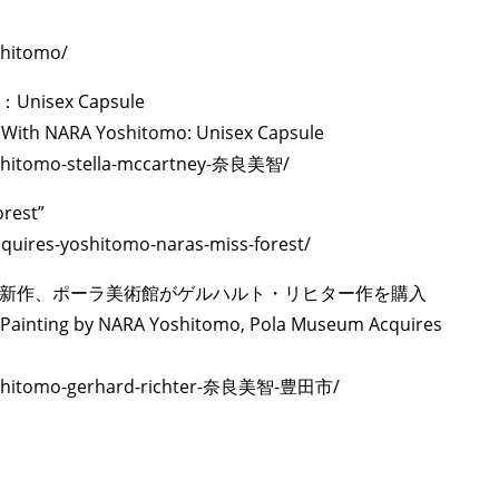
TAGS
PEOPLE
RANKING
oshitomo/
sex Capsule
n With NARA Yoshitomo: Unisex Capsule
-yoshitomo-stella-mccartney-奈良美智/
ULTURAL ESSAYS
POP CULTURE
JP-SOCIETY
POLITICS
REV
rest”
acquires-yoshitomo-naras-miss-forest/
新作、ポーラ美術館がゲルハルト・リヒター作を購入
w Painting by NARA Yoshitomo, Pola Museum Acquires
a-yoshitomo-gerhard-richter-奈良美智-豊田市/