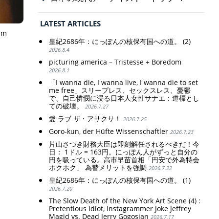
LATEST ARTICLES
um
皇紀2686年：にっぽんの核保有国への道。 (2)
2026.8.4
picturing america – Tristesse + Boredom
2026.8.1
「I wanna die, I wanna live, I wanna die to set
me free」スリープレス、セックスレス、憂鬱
で、自己憐憫に浸る日本人女性サナエ：道標とし
ての破壊。
2026.7.27
愛 ラブ ザ・アサクサ！
2026.7.25
Goro-kun, der Hüfte Wissenschaftler
2026.7.23
片山さつき財務大臣は即刻解任されるべきだ！今
日： 1ドル = 163円。にっぽん人がずっと自分の
円を吸っている。高市早苗首相「円安で外為特会
ホクホク」 為替メリットを強調
2026.7.22
皇紀2686年：にっぽんの核保有国への道。 (1)
2026.7.20
The Slow Death of the New York Art Scene (4) :
Pretentious Idiot, Instagrammer Joke Jeffrey
Magid vs. Dead Jerry Gogosian
2026.7.17