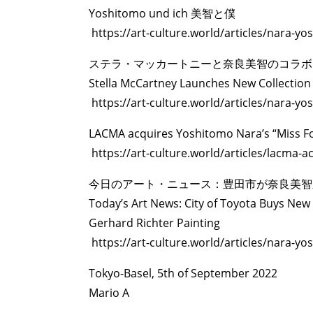
Yoshitomo und ich 美智と僕
https://art-culture.world/articles/nara-y
ステラ・マッカートニーと奈良美智のコラボ：Uni
Stella McCartney Launches New Collectio
https://art-culture.world/articles/nara
ART WORLD
C
LACMA acquires Yoshitomo Nara’s “Miss Fo
https://art-culture.world/articles/lacma-
今日のアート・ニュース：豊田市が奈良美智
Today’s Art News: City of Toyota Buys Ne
Gerhard Richter Painting
https://art-culture.world/articles/nar
Tokyo-Basel, 5th of September 2022
Mario A