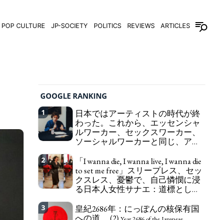
POP CULTURE
JP-SOCIETY
POLITICS
REVIEWS
ARTICLES
GOOGLE RANKING
1
日本ではアーティストの時代が終
わった。これから、エッセンシャ
ルワーカー、セックスワーカー、
ソーシャルワーカーと同じ、アー
トワーカーになる。
We have to change
2
「I wanna die, I wanna live, I wanna die
in Japan the word "artist" into the word "Art
to set me free」スリープレス、セッ
Worker" (similar to "Essential Worker", "Sex Worker"
クスレス、憂鬱で、自己憐憫に浸
or "Social Worker")
る日本人女性サナエ：道標として
の破壊。
"I wanna die, I wanna live, I wanna
3
皇紀2686年：にっぽんの核保有国
die to set me free" - Sanae, a Japanese woman who
への道。 (2)
is sleepless, sexless, depressive and wallowing in
Year 2686 of the Japanese