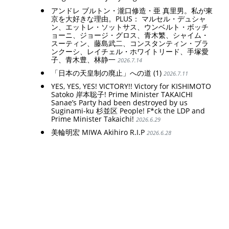
アンドレ ブルトン・瀧口修造・亜 真里男。私が東
京を大好きな理由。PLUS： マルセル・デュシャ
ン、エットレ・ソットサス、ウンベルト・ボッチ
ョーニ、ジョージ・グロス、青木繁、シャイム・
スーティン、藤島武二、コンスタンティン・ブラ
ンクーシ、レイチェル・ホワイトリード、手塚愛
子、青木豊、林静一
2026.7.14
「日本の天皇制の廃止」への道 (1)
2026.7.11
YES, YES, YES! VICTORY!! Victory for KISHIMOTO
Satoko 岸本聡子! Prime Minister TAKAICHI
Sanae’s Party had been destroyed by us
Suginami-ku 杉並区 People! F*ck the LDP and
Prime Minister Takaichi!
2026.6.29
美輪明宏 MIWA Akihiro R.I.P
2026.6.28