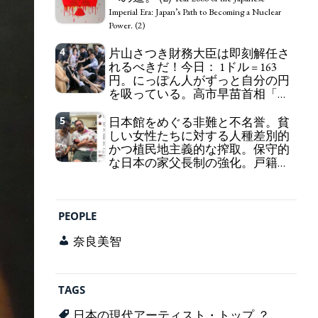
self-pity: destruction as a guidepost.
Imperial Era: Japan’s Path to Becoming a Nuclear
Power. (2)
4
片山さつき財務大臣は即刻解任さ
れるべきだ！今日： 1ドル = 163
円。にっぽん人がずっと自分の円
を吸っている。高市早苗首相「円
安で外為特会ホクホク」 為替メリ
ットを強調
5
日本館をめぐる非難と不名誉。貧
Finance Minister KATAYAMA
しい女性たちに対する人種差別的
Satsuki should be fired immediately! Today: 1 US$ =
かつ植民地主義的な搾取。保守的
163 Yen. The Japanese Have Long Been Draining
な日本の家父長制の強化。戸籍制
Their Own Yen. Prime Minister TAKAICHI
度の強化。差別的な血統思想の強
Sanae: "The weak Yen makes the Foreign Exchange
化。
Fund Special Account happy" - Emphasising the
Criticism and disgrace surrounding the
benefits of the exchange rate
Japan Pavilion. Racist and colonial exploitation of
PEOPLE
poor women. Strengthening of conservative
Japanese patriarchy. Strengthening of the family
奈良美智
registration system. Reinforcement of
discriminatory bloodline ideology.
TAGS
日本の現代アーティスト・トップ ？