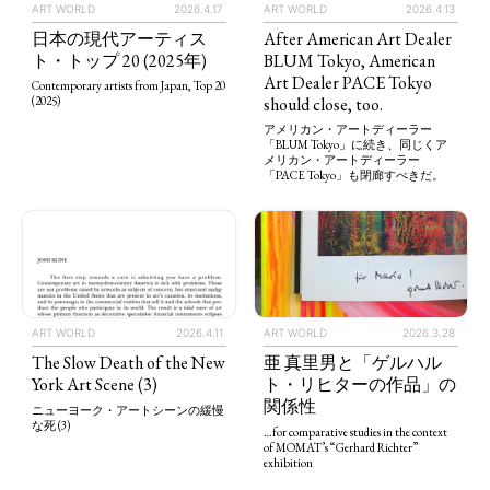
ART WORLD
2026.4.13
ART WORLD
2026.4.17
After American Art Dealer
日本の現代アーティス
BLUM Tokyo, American
ト・トップ 20 (2025年)
Art Dealer PACE Tokyo
Contemporary artists from Japan, Top 20
should close, too.
(2025)
アメリカン・アートディーラー
「BLUM Tokyo」に続き、同じくア
メリカン・アートディーラー
「PACE Tokyo」も閉廊すべきだ。
ART WORLD
2026.4.11
ART WORLD
2026.3.28
The Slow Death of the New
亜 真里男と「ゲルハル
York Art Scene (3)
ト・リヒターの作品」の
関係性
ニューヨーク・アートシーンの緩慢
な死 (3)
…for comparative studies in the context
of MOMAT’s “Gerhard Richter”
exhibition