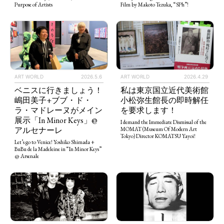
Film by Makoto Tezuka, “SPh”!
Purpose of Artists
ART WORLD
2026.5.6
ART WORLD
2026.4.29
ベニスに行きましょう！
私は東京国立近代美術館
嶋田美子+ブブ・ド・
小松弥生館長の即時解任
ラ・マドレーヌがメイン
を要求します！
展示「In Minor Keys」@
I demand the Immediate Dismissal of the
アルセナーレ
MOMAT (Museum Of Modern Art
Tokyo) Director KOMATSU Yayoi!
Let’s go to Venice! Yoshiko Shimada +
BuBu de la Madeleine in “In Minor Keys”
@ Arsenale