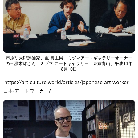
市原研太郎評論家、亜 真里男、ミヅマアートギャラリーオーナー
の三潴末雄さん、ミヅマ アートギャラリー、東京青山、平成13年
8月10日
https://art-culture.world/articles/japanese-art-worker-
日本-アートワーカー/