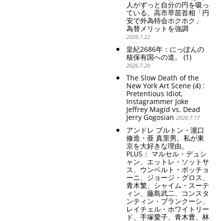
人がずっと自分の円を吸っ
ている。高市早苗首相「円
安で外為特会ホクホク」
為替メリットを強調
2026.7.22
皇紀2686年：にっぽんの
核保有国への道。 (1)
2026.7.20
The Slow Death of the
New York Art Scene (4) :
Pretentious Idiot,
Instagrammer Joke
Jeffrey Magid vs. Dead
Jerry Gogosian
2026.7.17
アンドレ ブルトン・瀧口
修造・亜 真里男。私が東
京を大好きな理由。
PLUS： マルセル・デュシ
ャン、エットレ・ソットサ
ス、ウンベルト・ボッチョ
ーニ、ジョージ・グロス、
青木繁、シャイム・スーテ
ィン、藤島武二、コンスタ
ンティン・ブランクーシ、
レイチェル・ホワイトリー
ド、手塚愛子、青木豊、林