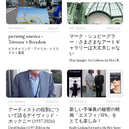
ART WORLD
2026.8.1
ART WORLD
2026.6.20
picturing america –
マーク・シュピーグラ
Tristesse + Boredom
ー：さまざまなアートギ
ャラリーは大丈夫じゃな
ピクチャリング・アメリカ – トリス
い
テス＋退屈
Marc Spiegler: Art Galleries Are Not OK
ART WORLD
2026.5.28
ART WORLD
2026.6.12
新しい手塚眞の秘密の映
アーティストの役割につ
画「エスフィ / SPh」を
いて語るデイヴィッド・
とても楽しみ！
ホックニー (1937-2026)
Really Looking Forward to the New Secret
David Hockney (1937-2026) on the