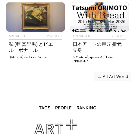
ART WORLD
2026.3.23
ART WORLD
2026.2.19
私 (亜 真里男) とピエー
日本アートの巨匠 折元
ル・ボナール
立身
I (Mario A) and Pierre Bonnard
A Master of Japanese Art Tatsumi
ORIMOTO
 → All Art World
TAGS
PEOPLE
RANKING