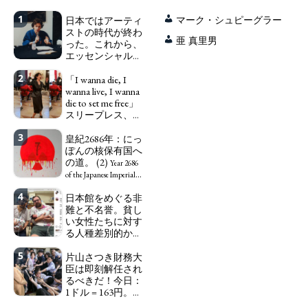
1
日本ではアーティ
マーク・シュピーグラー
ストの時代が終わ
亜 真里男
った。これから、
エッセンシャルワ
ーカー、セックス
2
ワーカー、ソーシ
「I wanna die, I
ャルワーカーと同
wanna live, I wanna
じ、アートワーカ
die to set me free」
ーになる。
スリープレス、セ
We have
ックスレス、憂鬱
to change in Japan the
3
で、自己憐憫に浸
皇紀2686年：にっ
word "artist" into the
る日本人女性サナ
ぽんの核保有国へ
word "Art Worker"
エ：道標としての
の道。 (2)
(similar to "Essential
Year 2686
破壊。
Worker", "Sex Worker" or
"I wanna die, I
of the Japanese Imperial
"Social Worker")
wanna live, I wanna die to
Era: Japan’s Path to
4
日本館をめぐる非
set me free" - Sanae, a
Becoming a Nuclear
難と不名誉。貧し
Japanese woman who is
Power. (2)
い女性たちに対す
sleepless, sexless, depressive
る人種差別的かつ
and wallowing in self-
植民地主義的な搾
pity: destruction as a
5
取。保守的な日本
片山さつき財務大
guidepost.
の家父長制の強
臣は即刻解任され
化。戸籍制度の強
るべきだ！今日：
化。差別的な血統
1ドル = 163円。に
思想の強化。
っぽん人がずっと