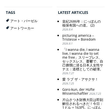
自分の円を吸って
Criticism and disgrace
いる。高市早苗首
surrounding the Japan
相「円安で外為特
Pavilion. Racist and
TAGS
LATEST ARTICLES
会ホクホク」 為
colonial exploitation of
替メリットを強調
poor women.
アート・バーゼル
皇紀2686年：にっぽんの
Strengthening of
Finance Minister
核保有国への道。 (2)
conservative Japanese
アートワーカー
KATAYAMA Satsuki
2026.8.4
patriarchy. Strengthening
should be fired
picturing america –
of the family registration
immediately! Today: 1
Tristesse + Boredom
system. Reinforcement of
US$ = 163 Yen. The
2026.8.1
discriminatory bloodline
Japanese Have Long Been
ideology.
Draining Their Own Yen.
「I wanna die, I wanna
Prime Minister
live, I wanna die to set
TAKAICHI Sanae: "The
me free」スリープレス、
セックスレス、憂鬱で、自
weak Yen makes the
己憐憫に浸る日本人女性サ
Foreign Exchange Fund
ナエ：道標としての破壊。
Special Account happy" -
2026.7.27
Emphasising the benefits
of the exchange rate
愛 ラブ ザ・アサクサ！
2026.7.25
Goro-kun, der Hüfte
Wissenschaftler
2026.7.23
片山さつき財務大臣は即刻
解任されるべきだ！今日：
1ドル = 163円。にっぽん