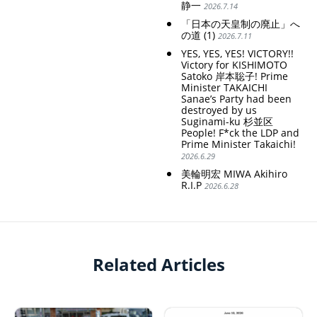
静一
2026.7.14
「日本の天皇制の廃止」へ
の道 (1)
2026.7.11
YES, YES, YES! VICTORY!!
Victory for KISHIMOTO
Satoko 岸本聡子! Prime
Minister TAKAICHI
Sanae’s Party had been
destroyed by us
Suginami-ku 杉並区
People! F*ck the LDP and
Prime Minister Takaichi!
2026.6.29
美輪明宏 MIWA Akihiro
R.I.P
2026.6.28
Related Articles