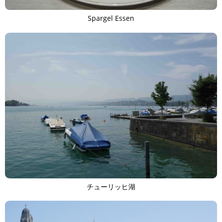
Spargel Essen
TAGS
PEOPLE
RANKING
ART WORLD
CULTURAL ESSAYS
POP CULTURE
JP-SOCIETY
POLITICS
REVIEWS
ARTICLES
チューリッヒ湖