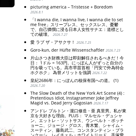
picturing america – Tristesse + Boredom
2026.8.1
「I wanna die, I wanna live, I wanna die to set
me free」スリープレス、セックスレス、憂鬱
で、自己憐憫に浸る日本人女性サナエ：道標とし
ての破壊。
2026.7.27
愛 ラブ ザ・アサクサ！
2026.7.25
Goro-kun, der Hüfte Wissenschaftler
2026.7.23
片山さつき財務大臣は即刻解任されるべきだ！今
日： 1ドル = 163円。にっぽん人がずっと自分の
円を吸っている。高市早苗首相「円安で外為特会
ホクホク」 為替メリットを強調
2026.7.22
皇紀2686年：にっぽんの核保有国への道。 (1)
2026.7.20
The Slow Death of the New York Art Scene (4) :
Pretentious Idiot, Instagrammer Joke Jeffrey
Magid vs. Dead Jerry Gogosian
2026.7.17
アンドレ ブルトン・瀧口修造・亜 真里男。私が東
京を大好きな理由。PLUS： マルセル・デュシャ
ン、エットレ・ソットサス、ウンベルト・ボッチ
ョーニ、ジョージ・グロス、青木繁、シャイム・
スーティン、藤島武二、コンスタンティン・ブラ
ンクーシ、レイチェル・ホワイトリード、手塚愛