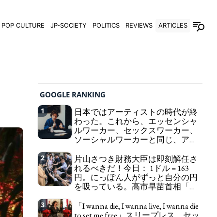
POP CULTURE
JP-SOCIETY
POLITICS
REVIEWS
ARTICLES
GOOGLE RANKING
1
日本ではアーティストの時代が終
わった。これから、エッセンシャ
ルワーカー、セックスワーカー、
ソーシャルワーカーと同じ、アー
トワーカーになる。
We have to change
2
片山さつき財務大臣は即刻解任さ
in Japan the word "artist" into the word "Art
れるべきだ！今日： 1ドル = 163
Worker" (similar to "Essential Worker", "Sex Worker"
円。にっぽん人がずっと自分の円
or "Social Worker")
を吸っている。高市早苗首相「円
安で外為特会ホクホク」 為替メリ
ットを強調
3
「I wanna die, I wanna live, I wanna die
Finance Minister KATAYAMA
to set me free」スリープレス、セッ
Satsuki should be fired immediately! Today: 1 US$ =