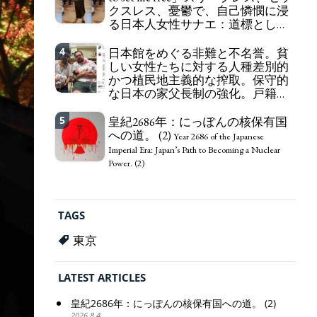
クスレス、憂鬱で、自己憐憫に浸
163 Yen. The Japanese Have Long Been Draining
る日本人女性サナエ：道標として
Their Own Yen. Prime Minister TAKAICHI
の破壊。
Sanae: "The weak Yen makes the Foreign Exchange
"I wanna die, I wanna live, I wanna
4
Fund Special Account happy" - Emphasising the
日本館をめぐる非難と不名誉。貧
die to set me free" - Sanae, a Japanese woman who
benefits of the exchange rate
しい女性たちに対する人種差別的
is sleepless, sexless, depressive and wallowing in
かつ植民地主義的な搾取。保守的
self-pity: destruction as a guidepost.
な日本の家父長制の強化。戸籍制
度の強化。差別的な血統思想の強
化。
5
皇紀2686年：にっぽんの核保有国
Criticism and disgrace surrounding the
への道。 (2)
Japan Pavilion. Racist and colonial exploitation of
Year 2686 of the Japanese
poor women. Strengthening of conservative
Imperial Era: Japan’s Path to Becoming a Nuclear
Japanese patriarchy. Strengthening of the family
Power. (2)
registration system. Reinforcement of
discriminatory bloodline ideology.
TAGS
東京
LATEST ARTICLES
皇紀2686年：にっぽんの核保有国への道。 (2)
2026.8.4