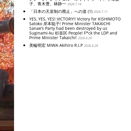
子、青木豊、林静一
2026.7.14
「日本の天皇制の廃止」への道 (1)
2026.7.11
YES, YES, YES! VICTORY!! Victory for KISHIMOTO
Satoko 岸本聡子! Prime Minister TAKAICHI
Sanae’s Party had been destroyed by us
Suginami-ku 杉並区 People! F*ck the LDP and
Prime Minister Takaichi!
2026.6.29
美輪明宏 MIWA Akihiro R.I.P
2026.6.28