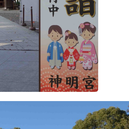
TAGS
PEOPLE
RANKING
ULTURAL ESSAYS
POP CULTURE
JP-SOCIETY
POLITICS
REV