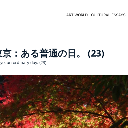
ART WORLD
CULTURAL ESSAYS
：ある普通の日。 (23)
kyo: an ordinary day. (23)