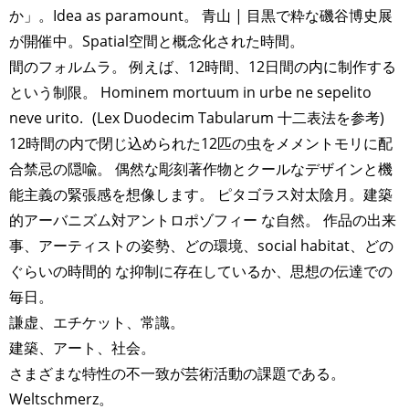
か」。Idea as paramount。 青山 | 目黒で粋な磯谷博史展
が開催中。Spatial空間と概念化された時間。
間のフォルムラ。 例えば、12時間、12日間の内に制作する
という制限。 Hominem mortuum in urbe ne sepelito
neve urito. (Lex Duodecim Tabularum 十二表法を参考)
12時間の内で閉じ込められた12匹の虫をメメントモリに配
合禁忌の隠喩。 偶然な彫刻著作物とクールなデザインと機
能主義の緊張感を想像します。 ピタゴラス対太陰月。建築
的アーバニズム対アントロポゾフィー な自然。 作品の出来
事、アーティストの姿勢、どの環境、social habitat、どの
ぐらいの時間的 な抑制に存在しているか、思想の伝達での
毎日。
謙虚、エチケット、常識。
建築、アート、社会。
さまざまな特性の不一致が芸術活動の課題である。
Weltschmerz。