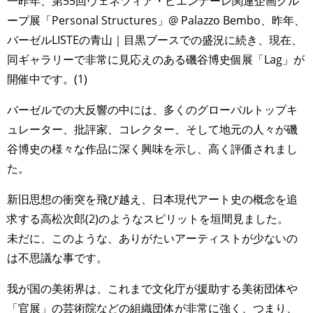
一昨年、第55回ヴェネツィア・ビエンナーレ関連企画グル
ープ展「Personal Structures」@ Palazzo Bembo、昨年、
バーゼルLISTEの青山｜目黒ブースでの盛況に続き、現在、
同ギャラリーで非常に見応えのある磯谷博史個展「Lag」が
開催中です。(1)
バーゼルでの大反響の中には、多くのグローバルトップキ
ュレーター、批評家、コレクター、そして地元の人々が磯
谷博史の様々な作品に深く興味を示し、高く評価されまし
た。
新旧思想の衝突を飛び越え、日本現代アート史の概念を追
求する高松次郎(2)のようなスピリットを垣間見ました。
未だに、このような、ありがたいアーティストが少ないの
は不思議な事です。
我が国の美術界は、これまで文化庁が援助する美術団体や
「官展」の芸術院などの組織団体が非常に強く、つまり、