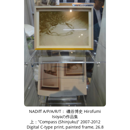
NADiff A/P/A/R/T： 磯谷博史 Hirofumi
Isoyaの作品集
上：”Compass (Shinjuku)” 2007-2012
Digital C-type print, painted frame, 26.8