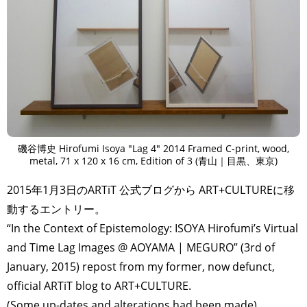
磯谷博史 Hirofumi Isoya "Lag 4" 2014 Framed C-print, wood,
metal, 71 x 120 x 16 cm, Edition of 3 (青山｜目黒、東京)
2015年1月3日のARTiT 公式ブログから ART+CULTUREに移
動するエントリー。
“In the Context of Epistemology: ISOYA Hirofumi’s Virtual
and Time Lag Images @ AOYAMA | MEGURO” (3rd of
January, 2015) repost from my former, now defunct,
official ARTiT blog to ART+CULTURE.
(Some up-dates and alterations had been made)