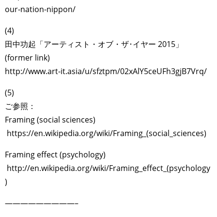
our-nation-nippon/
(4)
田中功起「アーティスト・オブ・ザ･イヤー 2015」
(former link)
http://www.art-it.asia/u/sfztpm/02xAlY5ceUFh3gjB7Vrq/
(5)
ご参照：
Framing (social sciences)
https://en.wikipedia.org/wiki/Framing_(social_sciences)
Framing effect (psychology)
http://en.wikipedia.org/wiki/Framing_effect_(psychology
)
—————————–