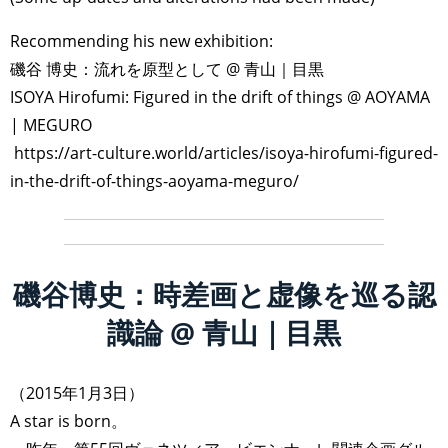
Recommending his new exhibition:
磯谷 博史：流れを原型として @ 青山｜目黒
ISOYA Hirofumi: Figured in the drift of things @ AOYAMA
| MEGURO
https://art-culture.world/articles/isoya-hirofumi-figured-
in-the-drift-of-things-aoyama-meguro/
磯谷博史：時差画と虚像を巡る認
識論 @ 青山｜目黒
（2015年1月3日）
A star is born。