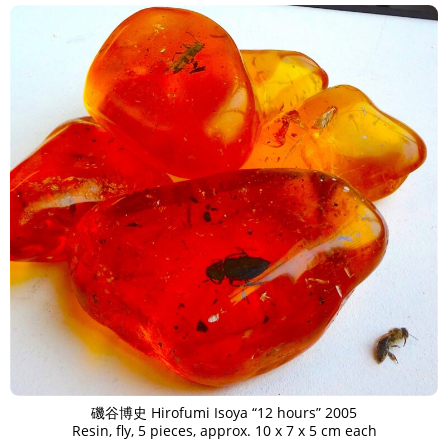
磯谷博史 Hirofumi Isoya “12 hours” 2005
Resin, fly, 5 pieces, approx. 10 x 7 x 5 cm each