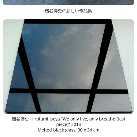
磯谷博史の新しい作品集
磯谷博史 Hirofumi Isoya “We only live, only breathe (test
piece)” 2014
Melted black glass, 30 x 34 cm