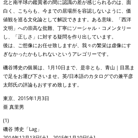
北と南半球の鑑賞者の間に認識の差が感じられるのは、面
白く、こちらも、今までの居場所を容認しないように、価
値観を巡る文化論として解説できます。ある意味、「西洋
文明」への崇高な批難、丁寧にソーシャル・コメンタリー
し、「正しさ」に対する疑問を作り出しています。
後は、ご想像にお任せ致しますが、我々の繁栄は虚像にす
ぎなかったかもしれないというアレゴリーです。
磯谷博史の個展は、1月10日まで、是非とも、青山｜目黒ま
で足をお運び下さいませ。英/日本語のカタログでの兼平彦
太郎氏の評論もおすすめ致します。
東京、2015年1月3日
亜 真里男
(1)
磯谷 博史「Lag」
2014年12月13日[土] – 2015年1月10日[土]