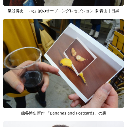
TAGS
PEOPLE
RANKING
磯谷博史「Lag」展のオープニングレセプション @ 青山｜目黒
ART WORLD
CULTURAL ESSAYS
POP CULTURE
JP-SOCIETY
POLITICS
REVIEWS
ARTICLES
磯谷博史新作 「Bananas and Postcards」の裏