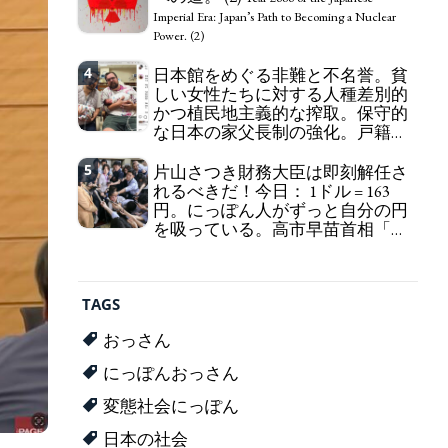
self-pity: destruction as a guidepost.
Imperial Era: Japan’s Path to Becoming a Nuclear
Power. (2)
4
日本館をめぐる非難と不名誉。貧
しい女性たちに対する人種差別的
かつ植民地主義的な搾取。保守的
な日本の家父長制の強化。戸籍制
度の強化。差別的な血統思想の強
化。
5
片山さつき財務大臣は即刻解任さ
Criticism and disgrace surrounding the
れるべきだ！今日： 1ドル = 163
Japan Pavilion. Racist and colonial exploitation of
円。にっぽん人がずっと自分の円
poor women. Strengthening of conservative
を吸っている。高市早苗首相「円
Japanese patriarchy. Strengthening of the family
安で外為特会ホクホク」 為替メリ
registration system. Reinforcement of
ットを強調
discriminatory bloodline ideology.
Finance Minister KATAYAMA
Satsuki should be fired immediately! Today: 1 US$ =
TAGS
163 Yen. The Japanese Have Long Been Draining
Their Own Yen. Prime Minister TAKAICHI
おっさん
Sanae: "The weak Yen makes the Foreign Exchange
Fund Special Account happy" - Emphasising the
にっぽんおっさん
benefits of the exchange rate
変態社会にっぽん
日本の社会