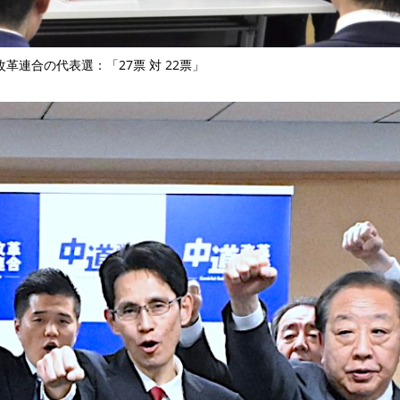
TAGS
PEOPLE
RANKING
改革連合の代表選：「27票 対 22票」
ULTURAL ESSAYS
POP CULTURE
JP-SOCIETY
POLITICS
REV