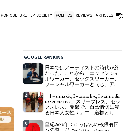
POP CULTURE
JP-SOCIETY
POLITICS
REVIEWS
ARTICLES
GOOGLE RANKING
1
日本ではアーティストの時代が終
わった。これから、エッセンシャ
ルワーカー、セックスワーカー、
ソーシャルワーカーと同じ、アー
トワーカーになる。
We have to change
2
「I wanna die, I wanna live, I wanna die
in Japan the word "artist" into the word "Art
to set me free」スリープレス、セッ
Worker" (similar to "Essential Worker", "Sex Worker"
クスレス、憂鬱で、自己憐憫に浸
or "Social Worker")
る日本人女性サナエ：道標として
の破壊。
"I wanna die, I wanna live, I wanna
3
皇紀2686年：にっぽんの核保有国
die to set me free" - Sanae, a Japanese woman who
への道。 (2)
is sleepless, sexless, depressive and wallowing in
Year 2686 of the Japanese