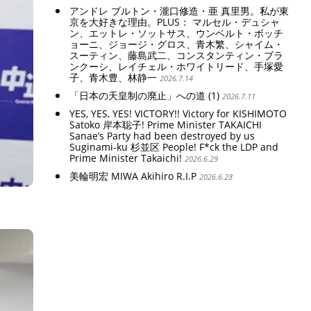
アンドレ ブルトン・瀧口修造・亜 真里男。私が東
京を大好きな理由。PLUS： マルセル・デュシャ
ン、エットレ・ソットサス、ウンベルト・ボッチ
ョーニ、ジョージ・グロス、青木繁、シャイム・
スーティン、藤島武二、コンスタンティン・ブラ
ンクーシ、レイチェル・ホワイトリード、手塚愛
子、青木豊、林静一
2026.7.14
「日本の天皇制の廃止」への道 (1)
2026.7.11
YES, YES, YES! VICTORY!! Victory for KISHIMOTO
Satoko 岸本聡子! Prime Minister TAKAICHI
Sanae’s Party had been destroyed by us
Suginami-ku 杉並区 People! F*ck the LDP and
Prime Minister Takaichi!
2026.6.29
美輪明宏 MIWA Akihiro R.I.P
2026.6.28