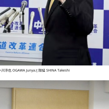
 OGAWA Junyaと階猛 SHINA Takeshi