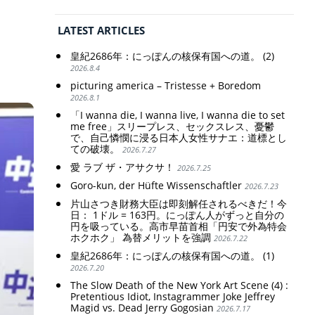
LATEST ARTICLES
皇紀2686年：にっぽんの核保有国への道。 (2)
2026.8.4
picturing america – Tristesse + Boredom
2026.8.1
「I wanna die, I wanna live, I wanna die to set
me free」スリープレス、セックスレス、憂鬱
で、自己憐憫に浸る日本人女性サナエ：道標とし
ての破壊。
2026.7.27
愛 ラブ ザ・アサクサ！
2026.7.25
Goro-kun, der Hüfte Wissenschaftler
2026.7.23
片山さつき財務大臣は即刻解任されるべきだ！今
日： 1ドル = 163円。にっぽん人がずっと自分の
円を吸っている。高市早苗首相「円安で外為特会
ホクホク」 為替メリットを強調
2026.7.22
皇紀2686年：にっぽんの核保有国への道。 (1)
2026.7.20
The Slow Death of the New York Art Scene (4) :
Pretentious Idiot, Instagrammer Joke Jeffrey
Magid vs. Dead Jerry Gogosian
2026.7.17