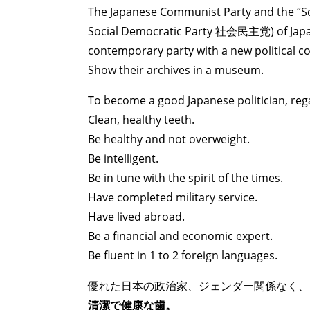
The Japanese Communist Party and the “So
Social Democratic Party 社会民主党) of Japan 
contemporary party with a new political c
Show their archives in a museum.
To become a good Japanese politician, rega
Clean, healthy teeth.
Be healthy and not overweight.
Be intelligent.
Be in tune with the spirit of the times.
Have completed military service.
Have lived abroad.
Be a financial and economic expert.
Be fluent in 1 to 2 foreign languages.
優れた日本の政治家、ジェンダー関係なく、
清潔で健康な歯。