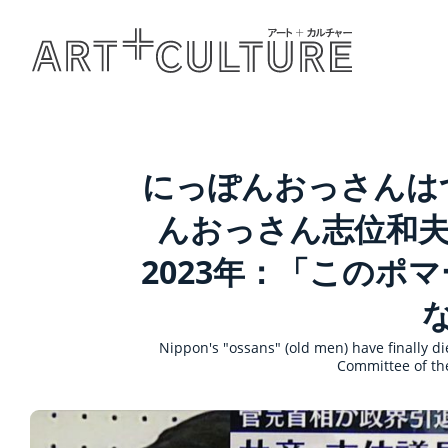
にっぽんおっさんは
んおっさん志位和夫の
2023年：「このポ
Nippon's "ossans" (old men) have finally di
Committee of th