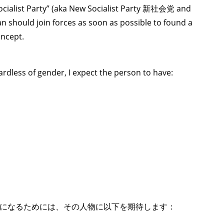
cialist Party” (aka New Socialist Party 新社会党 and
should join forces as soon as possible to found a
oncept.
rdless of gender, I expect the person to have:
になるためには、その人物に以下を期待します：