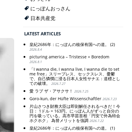
にっぽんおっさん
日本共産党
LATEST ARTICLES
皇紀2686年：にっぽんの核保有国への道。 (2)
2026.8.4
picturing america – Tristesse + Boredom
2026.8.1
「I wanna die, I wanna live, I wanna die to set
me free」スリープレス、セックスレス、憂鬱
で、自己憐憫に浸る日本人女性サナエ：道標とし
ての破壊。
2026.7.27
愛 ラブ ザ・アサクサ！
2026.7.25
Goro-kun, der Hüfte Wissenschaftler
2026.7.23
片山さつき財務大臣は即刻解任されるべきだ！今
日： 1ドル = 163円。にっぽん人がずっと自分の
円を吸っている。高市早苗首相「円安で外為特会
ホクホク」 為替メリットを強調
2026.7.22
皇紀2686年：にっぽんの核保有国への道。 (1)