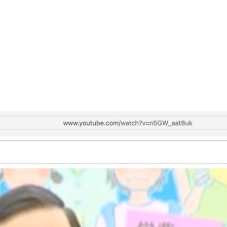
TAGS
PEOPLE
RANKING
ULTURAL ESSAYS
POP CULTURE
JP-SOCIETY
POLITICS
REV