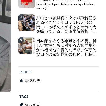
self-pity: destruction as a guidepost.
Imperial Era: Japan’s Path to Becoming a Nuclear
Power. (2)
4
片山さつき財務大臣は即刻解任さ
れるべきだ！今日： 1ドル = 163
円。にっぽん人がずっと自分の円
を吸っている。高市早苗首相「円
安で外為特会ホクホク」 為替メリ
ットを強調
5
日本館をめぐる非難と不名誉。貧
Finance Minister KATAYAMA
しい女性たちに対する人種差別的
Satsuki should be fired immediately! Today: 1 US$ =
かつ植民地主義的な搾取。保守的
163 Yen. The Japanese Have Long Been Draining
な日本の家父長制の強化。戸籍制
Their Own Yen. Prime Minister TAKAICHI
度の強化。差別的な血統思想の強
Sanae: "The weak Yen makes the Foreign Exchange
化。
Fund Special Account happy" - Emphasising the
Criticism and disgrace surrounding the
benefits of the exchange rate
Japan Pavilion. Racist and colonial exploitation of
PEOPLE
poor women. Strengthening of conservative
Japanese patriarchy. Strengthening of the family
志位和夫
registration system. Reinforcement of
discriminatory bloodline ideology.
TAGS
おっさん