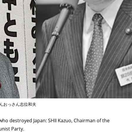
んおっさん志位和夫
who destroyed Japan: SHII Kazuo, Chairman of the
nist Party.