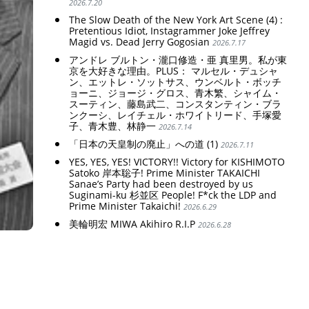
2026.7.20
The Slow Death of the New York Art Scene (4) :
Pretentious Idiot, Instagrammer Joke Jeffrey
Magid vs. Dead Jerry Gogosian
2026.7.17
アンドレ ブルトン・瀧口修造・亜 真里男。私が東
京を大好きな理由。PLUS： マルセル・デュシャ
ン、エットレ・ソットサス、ウンベルト・ボッチ
ョーニ、ジョージ・グロス、青木繁、シャイム・
スーティン、藤島武二、コンスタンティン・ブラ
ンクーシ、レイチェル・ホワイトリード、手塚愛
子、青木豊、林静一
2026.7.14
「日本の天皇制の廃止」への道 (1)
2026.7.11
YES, YES, YES! VICTORY!! Victory for KISHIMOTO
Satoko 岸本聡子! Prime Minister TAKAICHI
Sanae’s Party had been destroyed by us
Suginami-ku 杉並区 People! F*ck the LDP and
Prime Minister Takaichi!
2026.6.29
美輪明宏 MIWA Akihiro R.I.P
2026.6.28