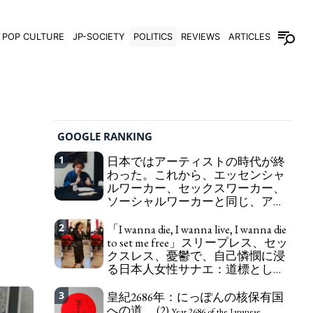
POP CULTURE
JP-SOCIETY
POLITICS
REVIEWS
ARTICLES
GOOGLE RANKING
1
日本ではアーティストの時代が終
わった。これから、エッセンシャ
ルワーカー、セックスワーカー、
ソーシャルワーカーと同じ、アー
トワーカーになる。
We have to change
2
「I wanna die, I wanna live, I wanna die
in Japan the word "artist" into the word "Art
to set me free」スリープレス、セッ
Worker" (similar to "Essential Worker", "Sex Worker"
クスレス、憂鬱で、自己憐憫に浸
or "Social Worker")
る日本人女性サナエ：道標として
の破壊。
"I wanna die, I wanna live, I wanna
3
皇紀2686年：にっぽんの核保有国
die to set me free" - Sanae, a Japanese woman who
への道。 (2)
is sleepless, sexless, depressive and wallowing in
Year 2686 of the Japanese