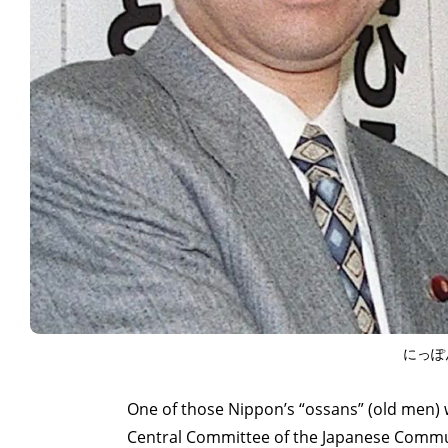
にっぽ
One of those Nippon’s “ossans” (old men) 
Central Committee of the Japanese Commu