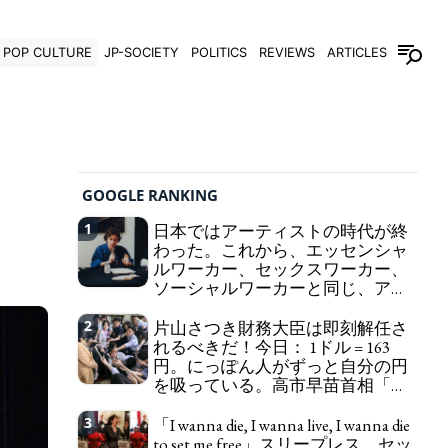
POP CULTURE
JP-SOCIETY
POLITICS
REVIEWS
ARTICLES
GOOGLE RANKING
1
日本ではアーティストの時代が終
わった。これから、エッセンシャ
ルワーカー、セックスワーカー、
ソーシャルワーカーと同じ、アー
トワーカーになる。
We have to change
2
片山さつき財務大臣は即刻解任さ
in Japan the word "artist" into the word "Art
れるべきだ！今日： 1ドル = 163
Worker" (similar to "Essential Worker", "Sex Worker"
円。にっぽん人がずっと自分の円
or "Social Worker")
を吸っている。高市早苗首相「円
安で外為特会ホクホク」 為替メリ
ットを強調
3
「I wanna die, I wanna live, I wanna die
Finance Minister KATAYAMA
to set me free」スリープレス、セッ
Satsuki should be fired immediately! Today: 1 US$ =