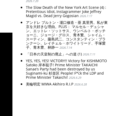
2026.7.20
The Slow Death of the New York Art Scene (4) :
Pretentious Idiot, Instagrammer Joke Jeffrey
Magid vs. Dead Jerry Gogosian
2026.7.17
アンドレ ブルトン・瀧口修造・亜 真里男。私が東
京を大好きな理由。PLUS： マルセル・デュシャ
ン、エットレ・ソットサス、ウンベルト・ボッチ
ョーニ、ジョージ・グロス、青木繁、シャイム・
スーティン、藤島武二、コンスタンティン・ブラ
ンクーシ、レイチェル・ホワイトリード、手塚愛
子、青木豊、林静一
2026.7.14
「日本の天皇制の廃止」への道 (1)
2026.7.11
YES, YES, YES! VICTORY!! Victory for KISHIMOTO
Satoko 岸本聡子! Prime Minister TAKAICHI
Sanae’s Party had been destroyed by us
Suginami-ku 杉並区 People! F*ck the LDP and
Prime Minister Takaichi!
2026.6.29
美輪明宏 MIWA Akihiro R.I.P
2026.6.28