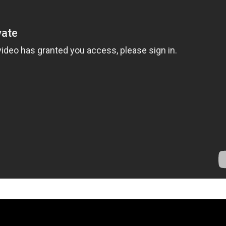
TAGS
PEOPLE
RANKING
ULTURAL ESSAYS
POP CULTURE
JP-SOCIETY
POLITICS
REV