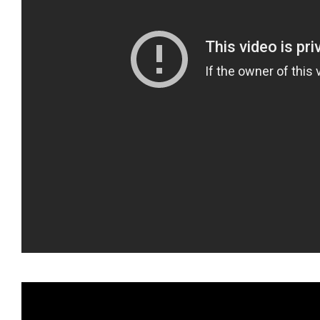
ART WORLD
C
>