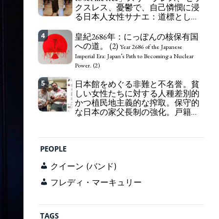
クスレス、憂鬱で、自己憐憫に浸
163 Yen. The Japanese Have Long Been Draining
る日本人女性サナエ：道標として
Their Own Yen. Prime Minister TAKAICHI
の破壊。
Sanae: "The weak Yen makes the Foreign Exchange
"I wanna die, I wanna live, I wanna
4
Fund Special Account happy" - Emphasising the
皇紀2686年：にっぽんの核保有国
die to set me free" - Sanae, a Japanese woman who
benefits of the exchange rate
への道。 (2)
is sleepless, sexless, depressive and wallowing in
Year 2686 of the Japanese
self-pity: destruction as a guidepost.
Imperial Era: Japan’s Path to Becoming a Nuclear
Power. (2)
5
日本館をめぐる非難と不名誉。貧
しい女性たちに対する人種差別的
かつ植民地主義的な搾取。保守的
な日本の家父長制の強化。戸籍制
度の強化。差別的な血統思想の強
化。
Criticism and disgrace surrounding the
Japan Pavilion. Racist and colonial exploitation of
PEOPLE
poor women. Strengthening of conservative
Japanese patriarchy. Strengthening of the family
クイーン (バンド)
registration system. Reinforcement of
discriminatory bloodline ideology.
フレディ・マーキュリー
TAGS