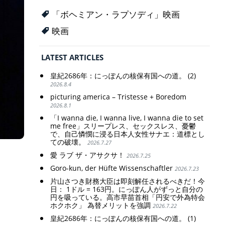
「ボヘミアン・ラプソディ」映画
映画
LATEST ARTICLES
皇紀2686年：にっぽんの核保有国への道。 (2)
2026.8.4
picturing america – Tristesse + Boredom
2026.8.1
「I wanna die, I wanna live, I wanna die to set
me free」スリープレス、セックスレス、憂鬱
で、自己憐憫に浸る日本人女性サナエ：道標とし
ての破壊。
2026.7.27
愛 ラブ ザ・アサクサ！
2026.7.25
Goro-kun, der Hüfte Wissenschaftler
2026.7.23
片山さつき財務大臣は即刻解任されるべきだ！今
日： 1ドル = 163円。にっぽん人がずっと自分の
円を吸っている。高市早苗首相「円安で外為特会
ホクホク」 為替メリットを強調
2026.7.22
皇紀2686年：にっぽんの核保有国への道。 (1)