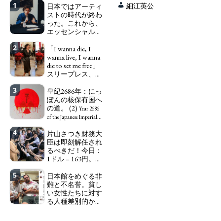
1
日本ではアーティ
細江英公
ストの時代が終わ
った。これから、
エッセンシャルワ
ーカー、セックス
2
ワーカー、ソーシ
「I wanna die, I
ャルワーカーと同
wanna live, I wanna
じ、アートワーカ
die to set me free」
ーになる。
スリープレス、セ
We have
ックスレス、憂鬱
to change in Japan the
3
で、自己憐憫に浸
皇紀2686年：にっ
word "artist" into the
る日本人女性サナ
ぽんの核保有国へ
word "Art Worker"
エ：道標としての
の道。 (2)
(similar to "Essential
Year 2686
破壊。
Worker", "Sex Worker" or
"I wanna die, I
of the Japanese Imperial
"Social Worker")
wanna live, I wanna die to
Era: Japan’s Path to
4
片山さつき財務大
set me free" - Sanae, a
Becoming a Nuclear
臣は即刻解任され
Japanese woman who is
Power. (2)
るべきだ！今日：
sleepless, sexless, depressive
1ドル = 163円。に
and wallowing in self-
っぽん人がずっと
pity: destruction as a
5
自分の円を吸って
日本館をめぐる非
guidepost.
いる。高市早苗首
難と不名誉。貧し
相「円安で外為特
い女性たちに対す
会ホクホク」 為
る人種差別的かつ
替メリットを強調
植民地主義的な搾
取。保守的な日本
Finance Minister