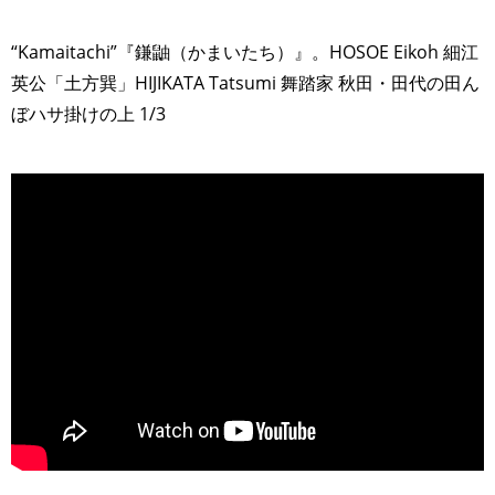
“Kamaitachi”『鎌鼬（かまいたち）』。HOSOE Eikoh 細江
英公「土方巽」HIJIKATA Tatsumi 舞踏家 秋田・田代の田ん
ぼハサ掛けの上 1/3
>