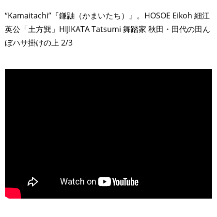
“Kamaitachi”『鎌鼬（かまいたち）』。HOSOE Eikoh 細江
英公「土方巽」HIJIKATA Tatsumi 舞踏家 秋田・田代の田ん
ぼハサ掛けの上 2/3
>