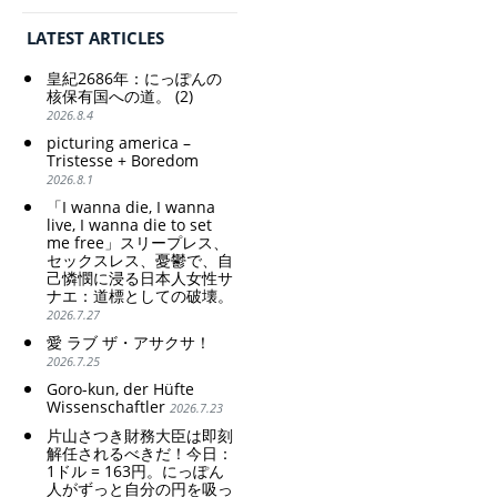
の家父長制の強
KATAYAMA Satsuki
化。戸籍制度の強
should be fired
LATEST ARTICLES
化。差別的な血統
immediately! Today: 1
思想の強化。
US$ = 163 Yen. The
皇紀2686年：にっぽんの
Japanese Have Long Been
Criticism and disgrace
核保有国への道。 (2)
Draining Their Own Yen.
surrounding the Japan
2026.8.4
Prime Minister
Pavilion. Racist and
picturing america –
TAKAICHI Sanae: "The
colonial exploitation of
Tristesse + Boredom
weak Yen makes the
poor women.
2026.8.1
Foreign Exchange Fund
Strengthening of
Special Account happy" -
conservative Japanese
「I wanna die, I wanna
Emphasising the benefits
patriarchy. Strengthening
live, I wanna die to set
of the exchange rate
me free」スリープレス、
of the family registration
セックスレス、憂鬱で、自
system. Reinforcement of
己憐憫に浸る日本人女性サ
discriminatory bloodline
ナエ：道標としての破壊。
ideology.
2026.7.27
愛 ラブ ザ・アサクサ！
2026.7.25
Goro-kun, der Hüfte
Wissenschaftler
2026.7.23
片山さつき財務大臣は即刻
解任されるべきだ！今日：
1ドル = 163円。にっぽん
人がずっと自分の円を吸っ