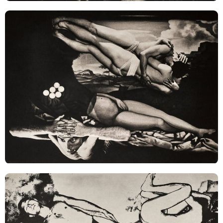
TAGS
PEOPLE
RANKING
ART WORLD
CULTURAL ESSAYS
POP CULTURE
JP-SOCIETY
POLITICS
REVIEWS
ARTICLES