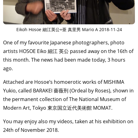
Eikoh Hosoe 細江英公+亜 真里男 Mario A 2018-11-24
One of my favourite Japanese photographers, photo
artists HOSOE Eiko 細江 英公 passed away on the 16th of
this month. The news had been made today, 3 hours
ago.
Attached are Hosoe’s homoerotic works of MISHIMA
Yukio, called BARAKEI 薔薇刑 (Ordeal by Roses), shown in
the permanent collection of The National Museum of
Modern Art, Tokyo 東京国立近代美術館 MOMAT.
You may enjoy also my videos, taken at his exhibition on
24th of November 2018.