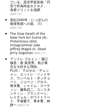
ている。高市早苗首相「円
安で外為特会ホクホク」
為替メリットを強調
2026.7.22
皇紀2686年：にっぽんの
核保有国への道。 (1)
2026.7.20
The Slow Death of the
New York Art Scene (4) :
Pretentious Idiot,
Instagrammer Joke
Jeffrey Magid vs. Dead
Jerry Gogosian
2026.7.17
アンドレ ブルトン・瀧口
修造・亜 真里男。私が東
京を大好きな理由。
PLUS： マルセル・デュシ
ャン、エットレ・ソットサ
ス、ウンベルト・ボッチョ
ーニ、ジョージ・グロス、
青木繁、シャイム・スーテ
ィン、藤島武二、コンスタ
ンティン・ブランクーシ、
レイチェル・ホワイトリー
ド、手塚愛子、青木豊、林
静一
2026.7.14