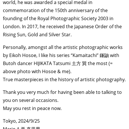
world, he was awarded a special medal in
commemoration of the 150th anniversary of the
founding of the Royal Photographic Society 2003 in
London. In 2017, he received the Japanese Order of the
Rising Sun, Gold and Silver Star.
Personally, amongst all the artistic photographic works
by Eikoh Hosoe, I like his series “Kamaitachi” 鎌鼬 with
Butoh dancer HIJIKATA Tatsumi 土方 巽 the most (=
above photo with Hosoe & me).
True masterpieces in the history of artistic photography.
Thank you very much for having been able to talking to
you on several occasions.
May you rest in peace now.
Tokyo, 2024/9/25
Mario A 亜 真里男