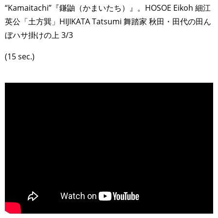
“Kamaitachi”『鎌鼬（かまいたち）』。HOSOE Eikoh 細江
英公「土方巽」HIJIKATA Tatsumi 舞踏家 秋田・田代の田ん
ぼハサ掛けの上 3/3
(15 sec.)
>