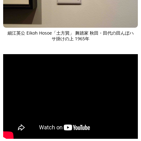
細江英公 Eikoh Hosoe「土方巽」 舞踏家 秋田・田代の田んぼハ
サ掛けの上 1965年
>