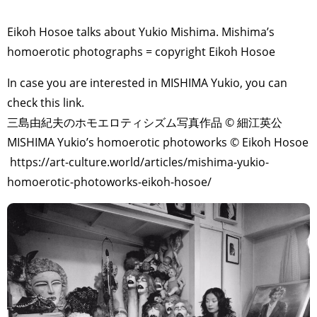
Eikoh Hosoe talks about Yukio Mishima. Mishima’s
homoerotic photographs = copyright Eikoh Hosoe
In case you are interested in MISHIMA Yukio, you can
check this link.
三島由紀夫のホモエロティシズム写真作品 © 細江英公
MISHIMA Yukio’s homoerotic photoworks © Eikoh Hosoe
https://art-culture.world/articles/mishima-yukio-
homoerotic-photoworks-eikoh-hosoe/