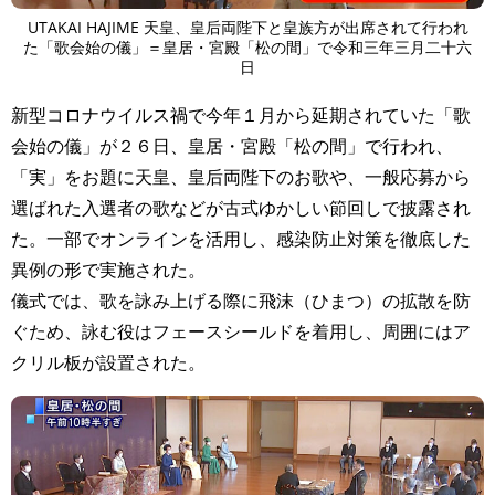
UTAKAI HAJIME 天皇、皇后両陛下と皇族方が出席されて行われ
た「歌会始の儀」＝皇居・宮殿「松の間」で令和三年三月二十六
日
新型コロナウイルス禍で今年１月から延期されていた「歌
会始の儀」が２６日、皇居・宮殿「松の間」で行われ、
「実」をお題に天皇、皇后両陛下のお歌や、一般応募から
選ばれた入選者の歌などが古式ゆかしい節回しで披露され
た。一部でオンラインを活用し、感染防止対策を徹底した
異例の形で実施された。
儀式では、歌を詠み上げる際に飛沫（ひまつ）の拡散を防
ぐため、詠む役はフェースシールドを着用し、周囲にはア
クリル板が設置された。