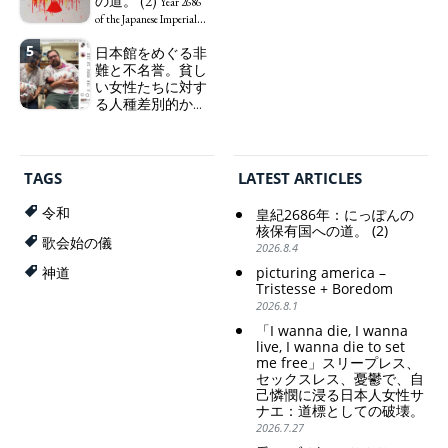
の道。 (2)
sleepless, sexless, depressive
Year 2686
会ホクホク」 為
and wallowing in self-
of the Japanese Imperial
替メリットを強調
pity: destruction as a
Era: Japan’s Path to
5
日本館をめぐる非
guidepost.
Finance Minister
Becoming a Nuclear
難と不名誉。貧し
KATAYAMA Satsuki
Power. (2)
い女性たちに対す
should be fired
る人種差別的かつ
immediately! Today: 1
植民地主義的な搾
US$ = 163 Yen. The
取。保守的な日本
Japanese Have Long Been
の家父長制の強
Draining Their Own Yen.
化。戸籍制度の強
Prime Minister
TAGS
LATEST ARTICLES
化。差別的な血統
TAKAICHI Sanae: "The
思想の強化。
weak Yen makes the
令和
皇紀2686年：にっぽんの
Foreign Exchange Fund
Criticism and disgrace
核保有国への道。 (2)
Special Account happy" -
歌会始の儀
surrounding the Japan
2026.8.4
Emphasising the benefits
Pavilion. Racist and
picturing america –
神道
of the exchange rate
colonial exploitation of
Tristesse + Boredom
poor women.
2026.8.1
Strengthening of
conservative Japanese
「I wanna die, I wanna
patriarchy. Strengthening
live, I wanna die to set
of the family registration
me free」スリープレス、
セックスレス、憂鬱で、自
system. Reinforcement of
己憐憫に浸る日本人女性サ
discriminatory bloodline
ナエ：道標としての破壊。
ideology.
2026.7.27