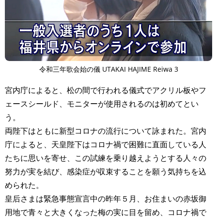
令和三年歌会始の儀 UTAKAI HAJIME Reiwa 3
宮内庁によると、松の間で行われる儀式でアクリル板やフ
ェースシールド、モニターが使用されるのは初めてとい
う。
両陛下はともに新型コロナの流行について詠まれた。宮内
庁によると、天皇陛下はコロナ禍で困難に直面している人
たちに思いを寄せ、この試練を乗り越えようとする人々の
努力が実を結び、感染症が収束することを願う気持ちを込
められた。
皇后さまは緊急事態宣言中の昨年５月、お住まいの赤坂御
用地で青々と大きくなった梅の実に目を留め、コロナ禍で