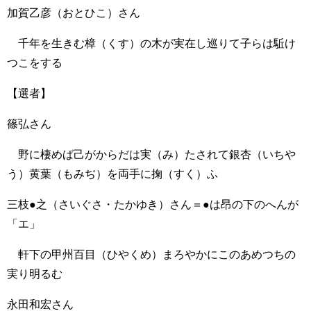
加賀乙彦（おとひこ）さん
千年を生きむ樟（くす）の木が実在し巡りて子らは駈け
つこをする
【選者】
篠弘さん
野に棲めば己がからだは実（み）たされて銀杏（いちや
う）黄葉（もみぢ）を両手に掬（すく）ふ
三枝●之（さいぐさ・たかゆき）さん＝●は昂の下のへんが
「エ」
軒下の甲州百目（ひやくめ）まろやかにこのあめつちの
実り明るむ
永田和宏さん