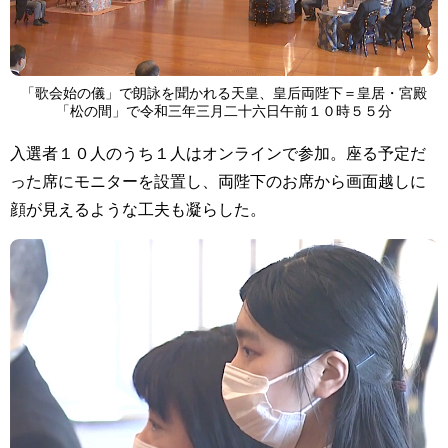
「歌会始の儀」で朗詠を聞かれる天皇、皇后両陛下＝皇居・宮殿
「松の間」で令和三年三月二十六日午前１０時５５分
入選者１０人のうち１人はオンラインで参加。座る予定だ
った席にモニターを設置し、両陛下のお席から画面越しに
顔が見えるような工夫も凝らした。