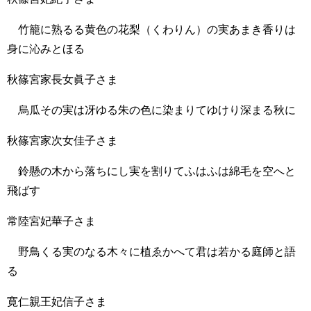
竹籠に熟るる黄色の花梨（くわりん）の実あまき香りは
身に沁みとほる
秋篠宮家長女眞子さま
烏瓜その実は冴ゆる朱の色に染まりてゆけり深まる秋に
秋篠宮家次女佳子さま
鈴懸の木から落ちにし実を割りてふはふは綿毛を空へと
飛ばす
常陸宮妃華子さま
野鳥くる実のなる木々に植ゑかへて君は若かる庭師と語
る
寛仁親王妃信子さま