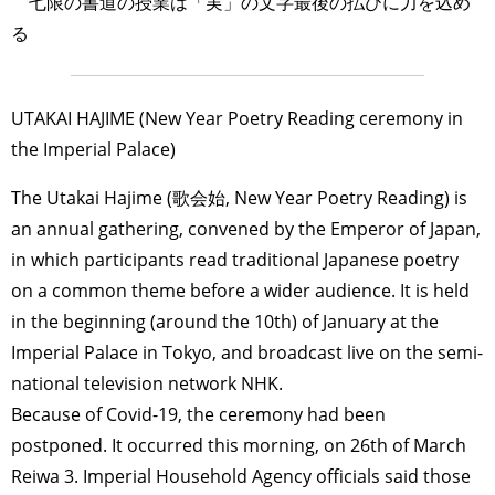
七限の書道の授業は「実」の文字最後の払ひに力を込め
る
UTAKAI HAJIME (New Year Poetry Reading ceremony in
TAGS
PEOPLE
RANKING
the Imperial Palace)
The Utakai Hajime (歌会始, New Year Poetry Reading) is
an annual gathering, convened by the Emperor of Japan,
in which participants read traditional Japanese poetry
on a common theme before a wider audience. It is held
ART WORLD
CULTURAL ESSAYS
POP CULTURE
JP-SOCIETY
in the beginning (around the 10th) of January at the
POLITICS
REVIEWS
ARTICLES
Imperial Palace in Tokyo, and broadcast live on the semi-
national television network NHK.
Because of Covid-19, the ceremony had been
postponed. It occurred this morning, on 26th of March
Reiwa 3. Imperial Household Agency officials said those