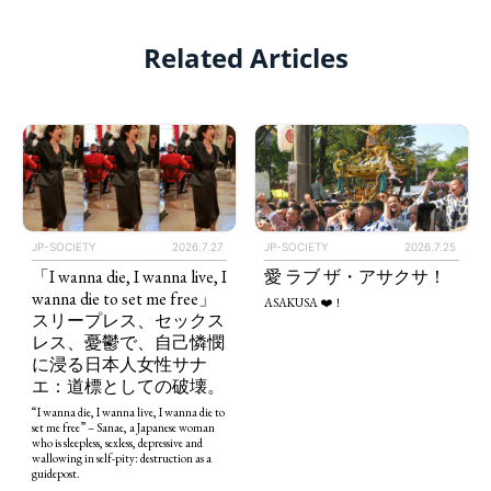
Related Articles
JP-SOCIETY
2026.7.27
JP-SOCIETY
2026.7.25
「I wanna die, I wanna live, I
愛 ラブ ザ・アサクサ！
wanna die to set me free」
ASAKUSA ❤️！
スリープレス、セックス
レス、憂鬱で、自己憐憫
に浸る日本人女性サナ
エ：道標としての破壊。
“I wanna die, I wanna live, I wanna die to
set me free” – Sanae, a Japanese woman
who is sleepless, sexless, depressive and
wallowing in self-pity: destruction as a
guidepost.