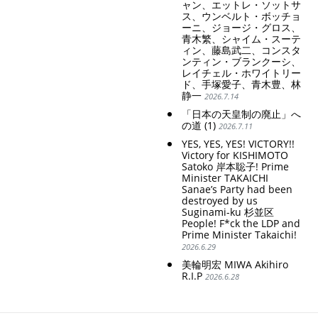
ャン、エットレ・ソットサ
ス、ウンベルト・ボッチョ
ーニ、ジョージ・グロス、
青木繁、シャイム・スーテ
ィン、藤島武二、コンスタ
ンティン・ブランクーシ、
レイチェル・ホワイトリー
ド、手塚愛子、青木豊、林
静一
2026.7.14
「日本の天皇制の廃止」へ
の道 (1)
2026.7.11
YES, YES, YES! VICTORY!!
Victory for KISHIMOTO
Satoko 岸本聡子! Prime
Minister TAKAICHI
Sanae’s Party had been
destroyed by us
Suginami-ku 杉並区
People! F*ck the LDP and
Prime Minister Takaichi!
2026.6.29
美輪明宏 MIWA Akihiro
R.I.P
2026.6.28