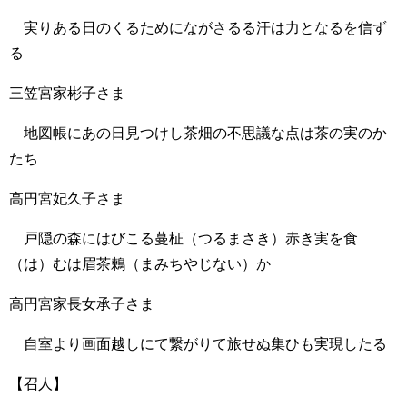
実りある日のくるためにながさるる汗は力となるを信ず
る
三笠宮家彬子さま
地図帳にあの日見つけし茶畑の不思議な点は茶の実のか
たち
高円宮妃久子さま
戸隠の森にはびこる蔓柾（つるまさき）赤き実を食
（は）むは眉茶鶫（まみちやじない）か
高円宮家長女承子さま
自室より画面越しにて繋がりて旅せぬ集ひも実現したる
【召人】