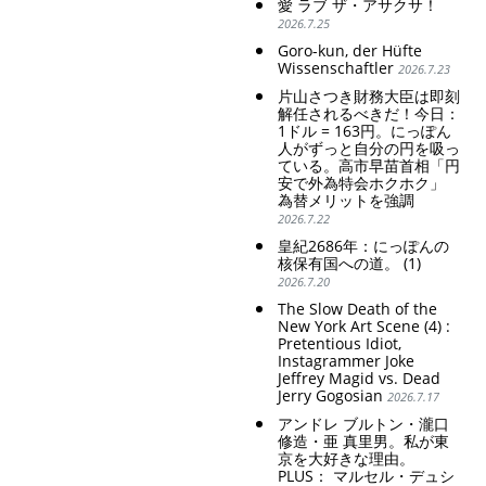
愛 ラブ ザ・アサクサ！
2026.7.25
Goro-kun, der Hüfte
Wissenschaftler
2026.7.23
片山さつき財務大臣は即刻
解任されるべきだ！今日：
1ドル = 163円。にっぽん
人がずっと自分の円を吸っ
ている。高市早苗首相「円
安で外為特会ホクホク」
為替メリットを強調
2026.7.22
皇紀2686年：にっぽんの
核保有国への道。 (1)
2026.7.20
The Slow Death of the
New York Art Scene (4) :
Pretentious Idiot,
Instagrammer Joke
Jeffrey Magid vs. Dead
Jerry Gogosian
2026.7.17
アンドレ ブルトン・瀧口
修造・亜 真里男。私が東
京を大好きな理由。
PLUS： マルセル・デュシ