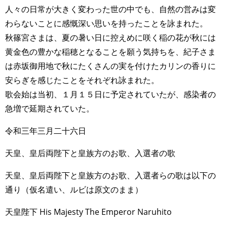
人々の日常が大きく変わった世の中でも、自然の営みは変
わらないことに感慨深い思いを持ったことを詠まれた。
秋篠宮さまは、夏の暑い日に控えめに咲く稲の花が秋には
黄金色の豊かな稲穂となることを願う気持ちを、紀子さま
は赤坂御用地で秋にたくさんの実を付けたカリンの香りに
安らぎを感じたことをそれぞれ詠まれた。
歌会始は当初、１月１５日に予定されていたが、感染者の
急増で延期されていた。
令和三年三月二十六日
天皇、皇后両陛下と皇族方のお歌、入選者の歌
天皇、皇后両陛下と皇族方のお歌、入選者らの歌は以下の
通り（仮名遣い、ルビは原文のまま）
天皇陛下 His Majesty The Emperor Naruhito