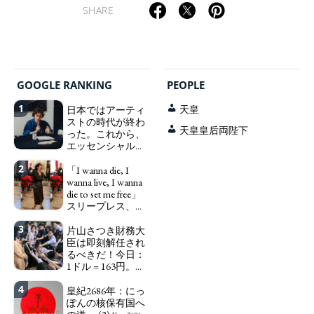
SHARE
GOOGLE RANKING
PEOPLE
1
日本ではアーティ
天皇
ストの時代が終わ
天皇皇后両陛下
った。これから、
エッセンシャルワ
ーカー、セックス
2
ワーカー、ソーシ
「I wanna die, I
ャルワーカーと同
wanna live, I wanna
じ、アートワーカ
die to set me free」
ーになる。
スリープレス、セ
We have
ックスレス、憂鬱
to change in Japan the
3
で、自己憐憫に浸
片山さつき財務大
word "artist" into the
る日本人女性サナ
臣は即刻解任され
word "Art Worker"
エ：道標としての
るべきだ！今日：
(similar to "Essential
破壊。
1ドル = 163円。に
Worker", "Sex Worker" or
"I wanna die, I
っぽん人がずっと
"Social Worker")
wanna live, I wanna die to
4
自分の円を吸って
皇紀2686年：にっ
set me free" - Sanae, a
いる。高市早苗首
ぽんの核保有国へ
Japanese woman who is
相「円安で外為特