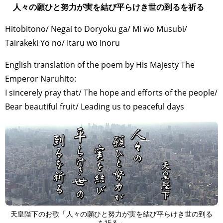
人々の願ひと努力が実を結び平らけき世の到るを祈る
Hitobitono/ Negai to Doryoku ga/ Mi wo Musubi/
Tairakeki Yo no/ Itaru wo Inoru
English translation of the poem by His Majesty The
Emperor Naruhito:
I sincerely pray that/ The hope and efforts of the people/
Bear beautiful fruit/ Leading us to peaceful days
天皇陛下のお歌「人々の願ひと努力が実を結び平らけき世の到る
を祈る」