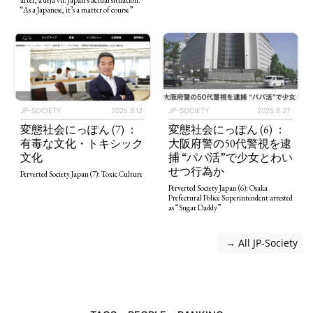
after, a déjà vu. Japan’s actual situation.
“As a Japanese, it’s a matter of course”
JP-SOCIETY
2025.9.12
JP-SOCIETY
2025.8.27
変態社会にっぽん (7) ：
変態社会にっぽん (6) ：
有毒な文化・トキシック
大阪府警の50代警視を逮
文化
捕 “パパ活”で少女とわい
せつ行為か
Perverted Society Japan (7): Toxic Culture
Perverted Society Japan (6): Osaka
Prefectural Police Superintendent arrested
as “Sugar Daddy”
 → All JP-Society