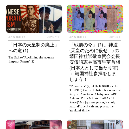
JP-SOCIETY
2026.7.11
JP-SOCIETY
2026.6.1
「日本の天皇制の廃止」
「戦前の今」 (2) 。神道
への道 (1)
(天皇のために殺せ！) の
靖国神社崇敬奉賛会会長
The Path to “Abolishing the Japanese
安倍昭恵や高市早苗首相
Emperor System” (1)
(日本人として当たり前)
： 靖国神社参拝をしま
しょう！
“Pre-war era” (2). SHINTO (Kill for the
TENNO!) Yasukuni Shrine Reverence and
Support Association Chairperson ABE
Akie and Prime Minister TAKAICHI
Sanae (“As a Japanese person, it’s only
natural”): Let’s visit and pray at the
Yasukuni Shrine!