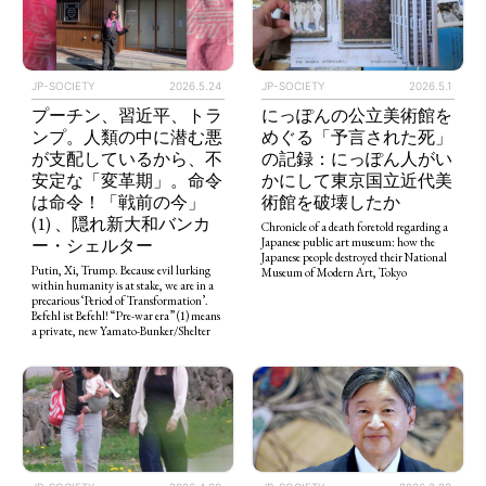
JP-SOCIETY
2026.5.24
JP-SOCIETY
2026.5.1
プーチン、習近平、トラ
にっぽんの公立美術館を
ンプ。人類の中に潜む悪
めぐる「予言された死」
が支配しているから、不
の記録：にっぽん人がい
安定な「変革期」。命令
かにして東京国立近代美
は命令！「戦前の今」
術館を破壊したか
(1) 、隠れ新大和バンカ
Chronicle of a death foretold regarding a
ー・シェルター
Japanese public art museum: how the
Japanese people destroyed their National
Putin, Xi, Trump. Because evil lurking
Museum of Modern Art, Tokyo
within humanity is at stake, we are in a
precarious ‘Period of Transformation’.
Befehl ist Befehl! “Pre-war era” (1) means
a private, new Yamato-Bunker/Shelter