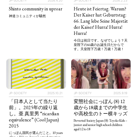
JP-SOCIETY
2026.4.20
JP-SOCIETY
2026.2.23
Shinto community in uproar
Heute ist Feiertag. Warum?
Der Kaiser hat Geburtstag:
神道コミュニティが騒然
66. Lang lebe Seine Majestät
der Kaiser! Hurra! Hurra!
Hurra!
今日は祝日です。なぜでしょう？天
皇陛下の66歳のお誕生日だからで
す。天皇陛下万歳！万歳！万歳！
JP-SOCIETY
2025.10.21
JP-SOCIETY
2025.9.19
「日本人として当たり
変態社会にっぽん (8) 12
前」。2025年の繰り返
歳から18歳までの中学生
し。亜 真里男 “ricardian
や高校生のトー横キッズ
equivalence” (Cool Japan)
Perverted Society Japan (8): Toyoko Kids –
2015
junior and senior high school children
aged 12 to 18
にっぽん国民が選んだこと。10 years