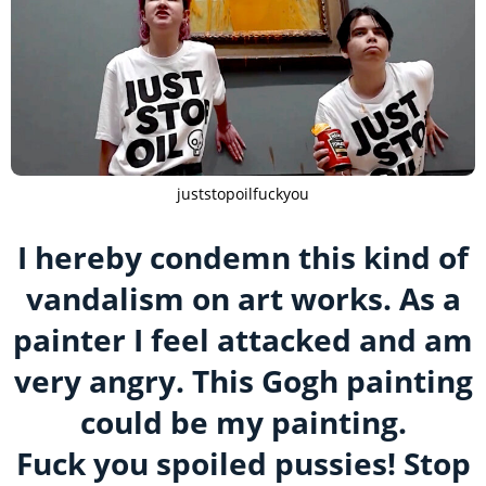
juststopoilfuckyou
I hereby condemn this kind of
vandalism on art works. As a
painter I feel attacked and am
very angry. This Gogh painting
could be my painting.
Fuck you spoiled pussies! Stop