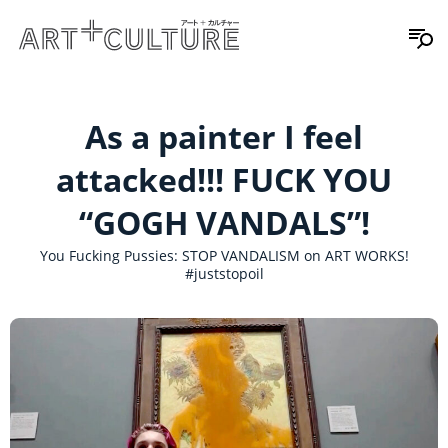
As a painter I feel
attacked!!! FUCK YOU
“GOGH VANDALS”!
You Fucking Pussies: STOP VANDALISM on ART WORKS!
#juststopoil