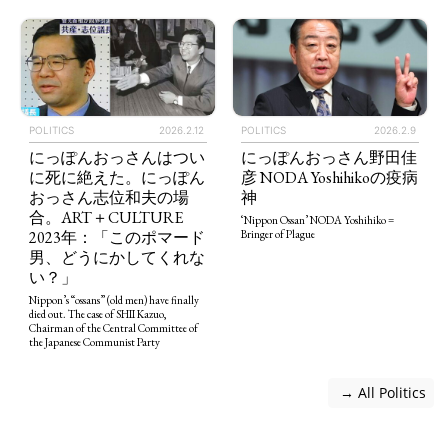
POLITICS
2026.2.12
POLITICS
2026.2.9
にっぽんおっさんはつい
にっぽんおっさん野田佳
に死に絶えた。にっぽん
彦 NODA Yoshihikoの疫病
おっさん志位和夫の場
神
合。ART＋CULTURE
‘Nippon Ossan’ NODA Yoshihiko =
2023年：「このポマード
Bringer of Plague
男、どうにかしてくれな
い？」
Nippon’s “ossans” (old men) have finally
died out. The case of SHII Kazuo,
Chairman of the Central Committee of
the Japanese Communist Party
 → All Politics