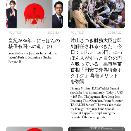
POLITICS
2026.8.4
POLITICS
2026.7.22
皇紀2686年：にっぽんの
片山さつき財務大臣は即
核保有国への道。 (2)
刻解任されるべきだ！今
日： 1ドル = 163円。にっ
Year 2686 of the Japanese Imperial Era:
ぽん人がずっと自分の円
Japan’s Path to Becoming a Nuclear
Power. (2)
を吸っている。高市早苗
首相「円安で外為特会ホ
クホク」 為替メリット
を強調
Finance Minister KATAYAMA Satsuki
should be fired immediately! Today: 1 US$
= 163 Yen. The Japanese Have Long Been
Draining Their Own Yen. Prime Minister
TAKAICHI Sanae: “The weak Yen makes
the Foreign Exchange Fund Special
Account happy” – Emphasising the
benefits of the exchange rate