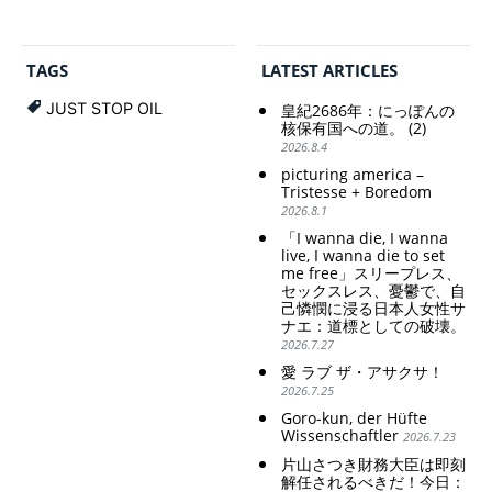
植民地主義的な搾
weak Yen makes the
pity: destruction as a
取。保守的な日本
Foreign Exchange Fund
guidepost.
の家父長制の強
Special Account happy" -
化。戸籍制度の強
Emphasising the benefits
TAGS
LATEST ARTICLES
化。差別的な血統
of the exchange rate
思想の強化。
JUST STOP OIL
皇紀2686年：にっぽんの
Criticism and disgrace
核保有国への道。 (2)
surrounding the Japan
2026.8.4
Pavilion. Racist and
picturing america –
colonial exploitation of
Tristesse + Boredom
poor women.
2026.8.1
Strengthening of
conservative Japanese
「I wanna die, I wanna
patriarchy. Strengthening
live, I wanna die to set
of the family registration
me free」スリープレス、
セックスレス、憂鬱で、自
system. Reinforcement of
己憐憫に浸る日本人女性サ
discriminatory bloodline
ナエ：道標としての破壊。
ideology.
2026.7.27
愛 ラブ ザ・アサクサ！
2026.7.25
Goro-kun, der Hüfte
Wissenschaftler
2026.7.23
片山さつき財務大臣は即刻
解任されるべきだ！今日：