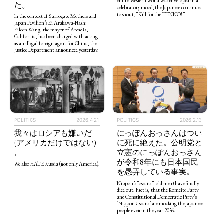
entire Western world was enveloped in a
た。
celebratory mood, the Japanese continued
to shout, “Kill for the TENNO!”
In the context of Surrogate Mothers and
Japan Pavilion’s Ei Arakawa-Nash:
Eileen Wang, the mayor of Arcadia,
California, has been charged with acting
as an illegal foreign agent for China, the
Justice Department announced yesterday.
POLITICS
2026.4.21
POLITICS
2026.2.13
我々はロシアも嫌いだ
にっぽんおっさんはつい
(アメリカだけではない)
に死に絶えた。公明党と
。
立憲のにっぽんおっさん
が令和8年にも日本国民
We also HATE Russia (not only America).
を愚弄している事実。
Nippon’s “ossans” (old men) have finally
died out. Fact is, that the Komeito Party
and Constitutional Democratic Party’s
‘Nippon Ossans’ are mocking the Japanese
people even in the year 2026.