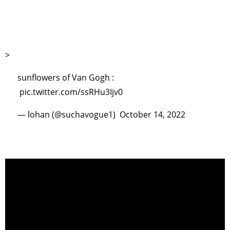
ART WORLD
CULTURAL ESSAYS
POP CULTURE
JP-SOCIETY
POLITICS
REVIEWS
ARTICLES
>
sunflowers of Van Gogh :
pic.twitter.com/ssRHu3Ijv0
— lohan (@suchavogue1)
October 14, 2022