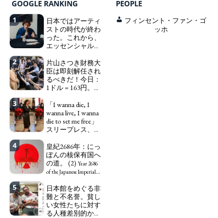
GOOGLE RANKING
PEOPLE
1
日本ではアーティ
フィンセント・ファン・ゴ
ストの時代が終わ
ッホ
った。これから、
エッセンシャルワ
ーカー、セックス
2
ワーカー、ソーシ
片山さつき財務大
ャルワーカーと同
臣は即刻解任され
じ、アートワーカ
るべきだ！今日：
ーになる。
1ドル = 163円。に
We have
っぽん人がずっと
to change in Japan the
3
自分の円を吸って
「I wanna die, I
word "artist" into the
いる。高市早苗首
wanna live, I wanna
word "Art Worker"
相「円安で外為特
die to set me free」
(similar to "Essential
会ホクホク」 為
スリープレス、セ
Worker", "Sex Worker" or
替メリットを強調
ックスレス、憂鬱
"Social Worker")
4
で、自己憐憫に浸
皇紀2686年：にっ
Finance Minister
る日本人女性サナ
ぽんの核保有国へ
KATAYAMA Satsuki
エ：道標としての
の道。 (2)
should be fired
Year 2686
破壊。
immediately! Today: 1
"I wanna die, I
of the Japanese Imperial
US$ = 163 Yen. The
wanna live, I wanna die to
Era: Japan’s Path to
5
日本館をめぐる非
Japanese Have Long Been
set me free" - Sanae, a
Becoming a Nuclear
難と不名誉。貧し
Draining Their Own Yen.
Japanese woman who is
Power. (2)
い女性たちに対す
Prime Minister
sleepless, sexless, depressive
る人種差別的かつ
TAKAICHI Sanae: "The
and wallowing in self-