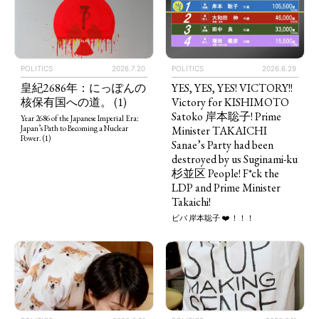
POLITICS
2026.7.20
POLITICS
2026.6.29
皇紀2686年：にっぽんの
YES, YES, YES! VICTORY!!
核保有国への道。 (1)
Victory for KISHIMOTO
Satoko 岸本聡子! Prime
Year 2686 of the Japanese Imperial Era:
Minister TAKAICHI
Japan’s Path to Becoming a Nuclear
Power. (1)
Sanae’s Party had been
destroyed by us Suginami-ku
杉並区 People! F*ck the
LDP and Prime Minister
Takaichi!
ビバ 岸本聡子 ❤️ ！！！