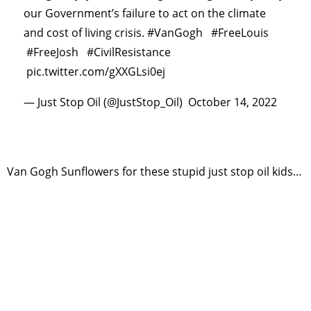
our Government’s failure to act on the climate
and cost of living crisis.
#VanGogh
#FreeLouis
#FreeJosh
#CivilResistance
pic.twitter.com/gXXGLsi0ej
— Just Stop Oil (@JustStop_Oil)
October 14, 2022
Van Gogh Sunflowers for these stupid just stop oil kids…
TAGS
PEOPLE
RANKING