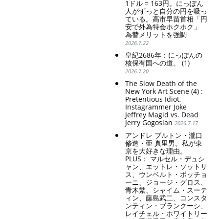
1ドル = 163円。にっぽん
人がずっと自分の円を吸っ
ている。高市早苗首相「円
安で外為特会ホクホク」
為替メリットを強調
2026.7.22
皇紀2686年：にっぽんの
核保有国への道。 (1)
2026.7.20
The Slow Death of the
New York Art Scene (4) :
Pretentious Idiot,
Instagrammer Joke
Jeffrey Magid vs. Dead
Jerry Gogosian
2026.7.17
アンドレ ブルトン・瀧口
修造・亜 真里男。私が東
京を大好きな理由。
PLUS： マルセル・デュシ
ャン、エットレ・ソットサ
ス、ウンベルト・ボッチョ
ーニ、ジョージ・グロス、
青木繁、シャイム・スーテ
ィン、藤島武二、コンスタ
ンティン・ブランクーシ、
レイチェル・ホワイトリー