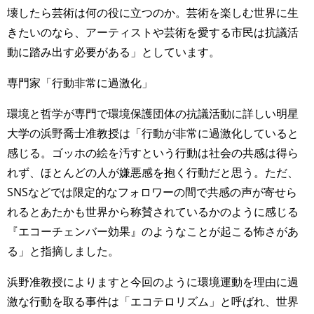
壊したら芸術は何の役に立つのか。芸術を楽しむ世界に生
きたいのなら、アーティストや芸術を愛する市民は抗議活
動に踏み出す必要がある」としています。
専門家「行動非常に過激化」
環境と哲学が専門で環境保護団体の抗議活動に詳しい明星
大学の浜野喬士准教授は「行動が非常に過激化していると
感じる。ゴッホの絵を汚すという行動は社会の共感は得ら
れず、ほとんどの人が嫌悪感を抱く行動だと思う。ただ、
SNSなどでは限定的なフォロワーの間で共感の声が寄せら
れるとあたかも世界から称賛されているかのように感じる
『エコーチェンバー効果』のようなことが起こる怖さがあ
る」と指摘しました。
浜野准教授によりますと今回のように環境運動を理由に過
激な行動を取る事件は「エコテロリズム」と呼ばれ、世界