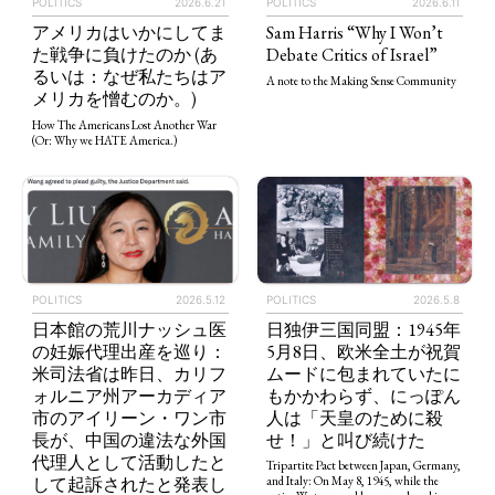
POLITICS
2026.6.21
POLITICS
2026.6.11
アメリカはいかにしてま
Sam Harris “Why I Won’t
た戦争に負けたのか (あ
Debate Critics of Israel”
るいは：なぜ私たちはア
A note to the Making Sense Community
メリカを憎むのか。)
How The Americans Lost Another War
(Or: Why we HATE America.)
POLITICS
2026.5.12
POLITICS
2026.5.8
日本館の荒川ナッシュ医
日独伊三国同盟：1945年
の妊娠代理出産を巡り：
5月8日、欧米全土が祝賀
米司法省は昨日、カリフ
ムードに包まれていたに
ォルニア州アーカディア
もかかわらず、にっぽん
市のアイリーン・ワン市
人は「天皇のために殺
長が、中国の違法な外国
せ！」と叫び続けた
代理人として活動したと
Tripartite Pact between Japan, Germany,
して起訴されたと発表し
and Italy: On May 8, 1945, while the