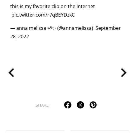
this is my favorite clip on the internet
pic.twitter.com/r7qBEYDzkC
— anna melissa 🍉✨ (@annamelissa)
September
28, 2022
SHARE