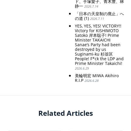
ド、手塚愛子、青木豊、林
静一
2026.7.14
「日本の天皇制の廃止」へ
の道 (1)
2026.7.11
YES, YES, YES! VICTORY!!
Victory for KISHIMOTO
Satoko 岸本聡子! Prime
Minister TAKAICHI
Sanae’s Party had been
destroyed by us
Suginami-ku 杉並区
People! F*ck the LDP and
Prime Minister Takaichi!
2026.6.29
美輪明宏 MIWA Akihiro
R.I.P
2026.6.28
Related Articles