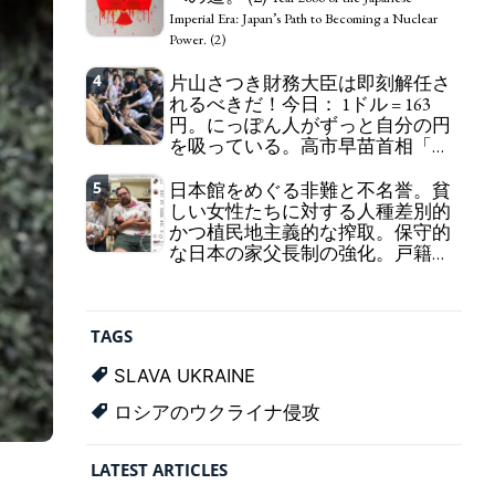
self-pity: destruction as a guidepost.
Imperial Era: Japan’s Path to Becoming a Nuclear
Power. (2)
4
片山さつき財務大臣は即刻解任さ
れるべきだ！今日： 1ドル = 163
円。にっぽん人がずっと自分の円
を吸っている。高市早苗首相「円
安で外為特会ホクホク」 為替メリ
ットを強調
5
日本館をめぐる非難と不名誉。貧
Finance Minister KATAYAMA
しい女性たちに対する人種差別的
Satsuki should be fired immediately! Today: 1 US$ =
かつ植民地主義的な搾取。保守的
163 Yen. The Japanese Have Long Been Draining
な日本の家父長制の強化。戸籍制
Their Own Yen. Prime Minister TAKAICHI
度の強化。差別的な血統思想の強
Sanae: "The weak Yen makes the Foreign Exchange
化。
Fund Special Account happy" - Emphasising the
Criticism and disgrace surrounding the
benefits of the exchange rate
Japan Pavilion. Racist and colonial exploitation of
TAGS
poor women. Strengthening of conservative
Japanese patriarchy. Strengthening of the family
SLAVA UKRAINE
registration system. Reinforcement of
discriminatory bloodline ideology.
ロシアのウクライナ侵攻
LATEST ARTICLES