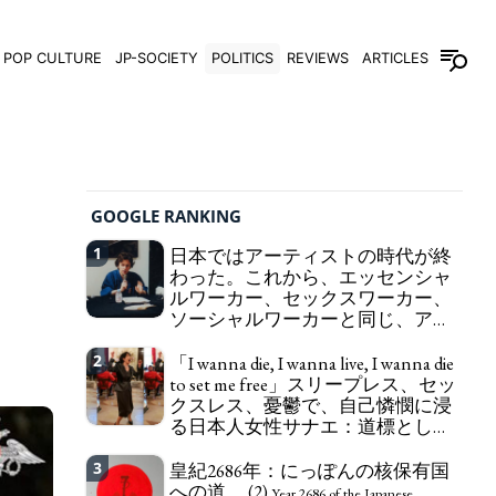
POP CULTURE
JP-SOCIETY
POLITICS
REVIEWS
ARTICLES
GOOGLE RANKING
1
日本ではアーティストの時代が終
わった。これから、エッセンシャ
ルワーカー、セックスワーカー、
ソーシャルワーカーと同じ、アー
トワーカーになる。
We have to change
2
「I wanna die, I wanna live, I wanna die
in Japan the word "artist" into the word "Art
to set me free」スリープレス、セッ
Worker" (similar to "Essential Worker", "Sex Worker"
クスレス、憂鬱で、自己憐憫に浸
or "Social Worker")
る日本人女性サナエ：道標として
の破壊。
"I wanna die, I wanna live, I wanna
3
皇紀2686年：にっぽんの核保有国
die to set me free" - Sanae, a Japanese woman who
への道。 (2)
is sleepless, sexless, depressive and wallowing in
Year 2686 of the Japanese