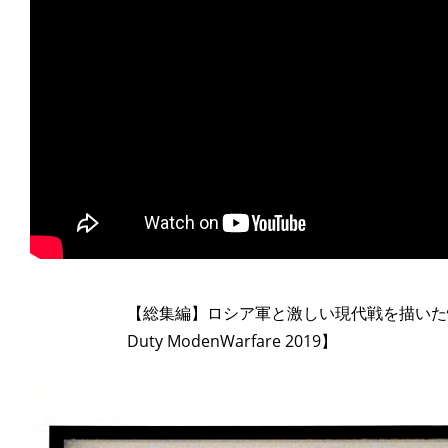
>
【総集編】ロシア軍と激しい現代戦を描いた怖い
Duty ModenWarfare 2019】