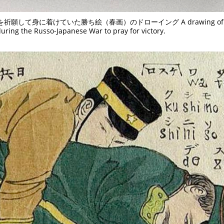
TAGS
PEOPLE
RANKING
勝を祈願して身に着けていた勝ち絵（春画）のドローイング A drawing of 
uring the Russo-Japanese War to pray for victory.
ULTURAL ESSAYS
POP CULTURE
JP-SOCIETY
POLITICS
REV