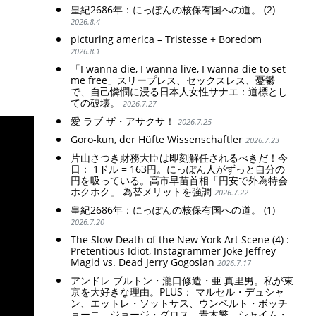
皇紀2686年：にっぽんの核保有国への道。 (2)
2026.8.4
picturing america – Tristesse + Boredom
2026.8.1
「I wanna die, I wanna live, I wanna die to set
me free」スリープレス、セックスレス、憂鬱
で、自己憐憫に浸る日本人女性サナエ：道標とし
ての破壊。
2026.7.27
愛 ラブ ザ・アサクサ！
2026.7.25
Goro-kun, der Hüfte Wissenschaftler
2026.7.23
片山さつき財務大臣は即刻解任されるべきだ！今
日： 1ドル = 163円。にっぽん人がずっと自分の
円を吸っている。高市早苗首相「円安で外為特会
ホクホク」 為替メリットを強調
2026.7.22
皇紀2686年：にっぽんの核保有国への道。 (1)
2026.7.20
The Slow Death of the New York Art Scene (4) :
Pretentious Idiot, Instagrammer Joke Jeffrey
Magid vs. Dead Jerry Gogosian
2026.7.17
アンドレ ブルトン・瀧口修造・亜 真里男。私が東
京を大好きな理由。PLUS： マルセル・デュシャ
ン、エットレ・ソットサス、ウンベルト・ボッチ
ョーニ、ジョージ・グロス、青木繁、シャイム・