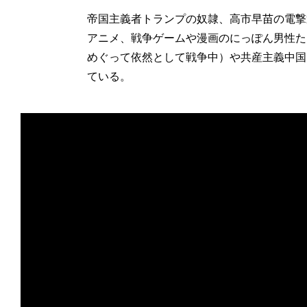
帝国主義者トランプの奴隷、高市早苗の電撃
アニメ、戦争ゲームや漫画のにっぽん男性た
めぐって依然として戦争中）や共産主義中国
ている。